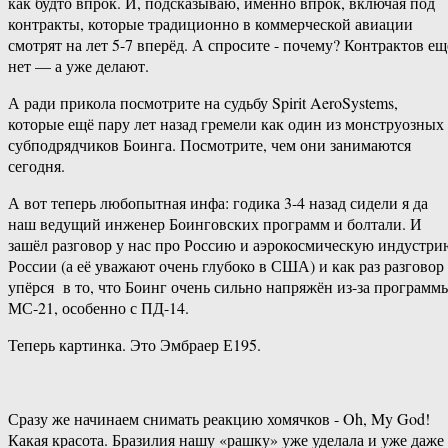
как будто впрок. И, подсказываю, именно впрок, включая под
контракты, которые традиционно в коммерческой авиации
смотрят на лет 5-7 вперёд. А спросите ​- почему? Контрактов ещ
нет — а уже делают.
А ради прикола посмотрите на судьбу Spirit AeroSystems,
которые ещё пару лет назад гремели как один из монструозных
субподрядчиков Боинга. Посмотрите, чем они занимаются
сегодня.
А вот теперь любопытная инфа: годика 3-4 назад сидели я да
наш ведущий инженер Боинговских программ и болтали. И
зашёл разговор у нас про Россию и аэрокосмическую индустри
России (а её уважают очень глубоко в США) и как раз разговор
упёрся в то, что Боинг очень сильно напряжён из-за программ
МС-21, особенно с ПД-14.
Теперь картинка. Это Эмбраер Е195.
Сразу же начинаем снимать реакцию хомячков -​ Oh, My God!
Какая красота. Бразилия нашу «рашку» уже уделала и уже даже