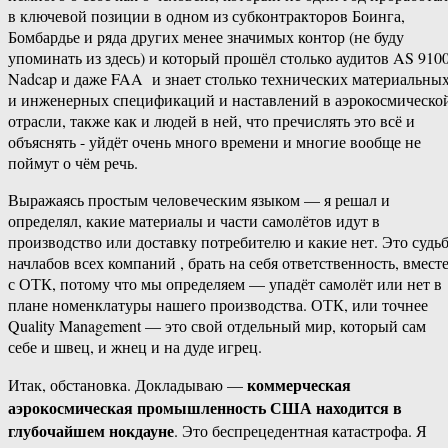
в ключевой позиции в одном из субконтракторов Боинга,
Бомбардье и ряда других менее значимых контор (не буду
упоминать из здесь) и который прошёл столько аудитов AS 9100
Nadcap и даже FAA и знает столько технических материальны
и инженерных спецификаций и наставлений в аэрокосмическо
отрасли, также как и людей в ней, что пречислять это всё и
объяснять ​- уйдёт очень много времени и многие вообще не
поймут о чём речь.
Выражаясь простым человеческим языком — ​я решал и
определял, какие материалы и части самолётов идут в
производство или доставку потребителю и какие нет. Это судь
начлабов всех компаний , брать на себя ответственность, вмест
с ОТК, потому что мы определяем — упадёт самолёт или нет в
плане номенклатуры нашего производства. ОТК, или точнее
Quality Management — это свой отдельный мир, который сам
себе и швец, и жнец и на дуде игрец.
коммерческая
Итак, обстановка. Докладываю —
аэрокосмическая промышленность США находится в
глубочайшем нокдауне
. Это беспрецедентная катастрофа. Я