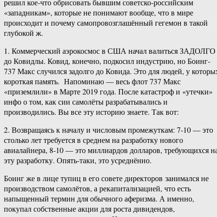
решил кое-что обрисовать бывшим советско-​российским
«западникам», которые не понимают вообще, что в мире
происходит и почему самопровозглашённый гегемон в такой
глубокой ж.
1. Коммерческий аэрокосмос в США начал валиться ЗАДОЛГО
до Ковидлы. Ковид, конечно, подкосил индустрию, но Боинг-​
737 Макс случился задолго до Ковида. Это для людей, у которы
короткая память. Напоминаю — весь флот 737 Макс
«приземлили» в Марте 2019 года. После катастроф и «утечки»
инфо о том, как сии самолёты разрабатывались и
производились. Вы все эту историю знаете. Так вот:
2. Возвращаясь к началу и числовым промежуткам: 7-10 — это
столько лет требуется в среднем на разработку нового
авиалайнера, 8-10 — это миллиардов долларов, требующихся н
эту разработку. Опять-​таки, это усреднённо.
Боинг же в лице тупиц в его совете директоров занимался не
производством самолётов, а рекапитализацией, что есть
напыщенный термин для обычного аферизма. А именно,
покупал собственные акции для роста дивидендов,