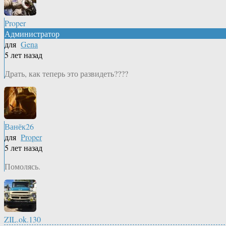
Proper
Администратор
для
Gena
5 лет назад
Драть, как теперь это развидеть????
Ванёк26
для
Proper
5 лет назад
Помолясь.
ZIL.ok.130