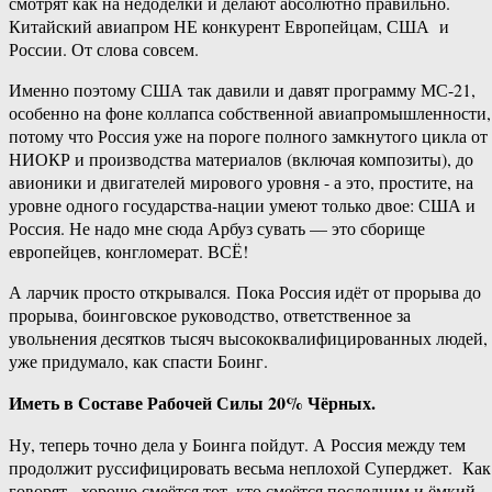
смотрят как на недоделки и делают абсолютно правильно.
Китайский авиапром НЕ конкурент Европейцам, США и
России. От слова совсем.
Именно поэтому США так давили и давят программу МС-21,
особенно на фоне коллапса собственной авиапромышленности,
потому что Россия уже на пороге полного замкнутого цикла от
НИОКР и производства материалов (включая композиты), до
авионики и двигателей мирового уровня ​- а это, простите, на
уровне одного государства-​нации умеют только двое: США и
Россия. Не надо мне сюда Арбуз сувать — это сборище
европейцев, конгломерат. ВСЁ!
А ларчик просто открывался. Пока Россия идёт от прорыва до
прорыва, боинговское руководство, ответственное за
увольнения десятков тысяч высококвалифицированных людей,
уже придумало, как спасти Боинг.
Иметь в Составе Рабочей Силы 20% Чёрных.
Ну, теперь точно дела у Боинга пойдут. А Россия между тем
продолжит русcифицировать весьма неплохой Суперджет. Как
говорят ​- хорошо смеётся тот, кто смеётся последним и ёмкий