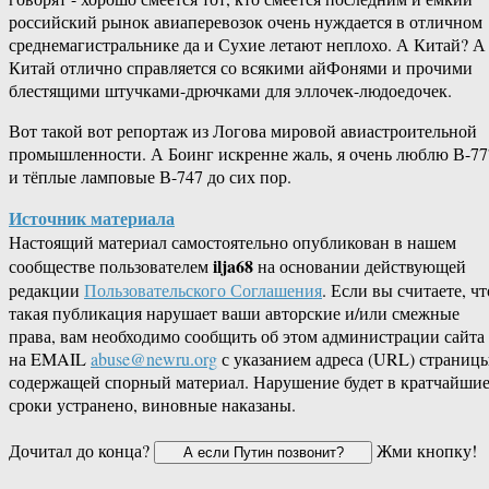
российский рынок авиаперевозок очень нуждается в отличном
среднемагистральнике да и Сухие летают неплохо. А Китай? А
Китай отлично справляется со всякими айФонями и прочими
блестящими штучками-​дрючками для эллочек-людоедочек.
Вот такой вот репортаж из Логова мировой авиастроительной
промышленности. А Боинг искренне жаль, я очень люблю В-77
и тёплые ламповые В-747 до сих пор.
Источник материала
Настоящий материал самостоятельно опубликован в нашем
ilja68
сообществе пользователем
на основании действующей
редакции
Пользовательского Соглашения
. Если вы считаете, чт
такая публикация нарушает ваши авторские и/или смежные
права, вам необходимо сообщить об этом администрации сайта
на EMAIL
abuse@newru.org
с указанием адреса (URL) страницы
содержащей спорный материал. Нарушение будет в кратчайши
сроки устранено, виновные наказаны.
Дочитал до конца?
Жми кнопку!