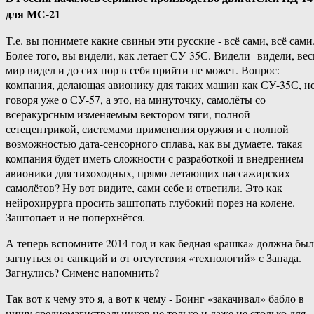
для МС-21
Т.е. вы понимете какие свиньи эти русские -​ всё сами, всё сами
Более того, вы видели, как летает СУ-35С. Видели-​-видели, вес
мир видел и до сих пор в себя прийти не может. Вопрос:
компания, делающая авионику для таких машин как СУ-35С, н
говоря уже о СУ-57, а это, на минуточку, самолёты со
всеракурсным изменяемым вектором тяги, полной
сетецентрикой, системами применения оружия и с полной
возможностью дата-​сенсорного сплава, как вы думаете, такая
компания будет иметь сложности с разработкой и внедрением
авионики для тихоходных, прямо-​летающих пассажирских
самолётов? Ну вот видите, сами себе и ответили. Это как
нейрохирурга просить заштопать глубокий порез на колене.
Заштопает и не поперхнётся.
А теперь вспомните 2014 год и как бедная «рашка» должна был
загнуться от санкций и от отсутствия «технологий» с Запада.
Загнулись? Сименс напомнить?
Так вот к чему это я, а вот к чему ​- Боинг «закачивал» бабло в
нишу среднемагистральников не только и даже не столько для