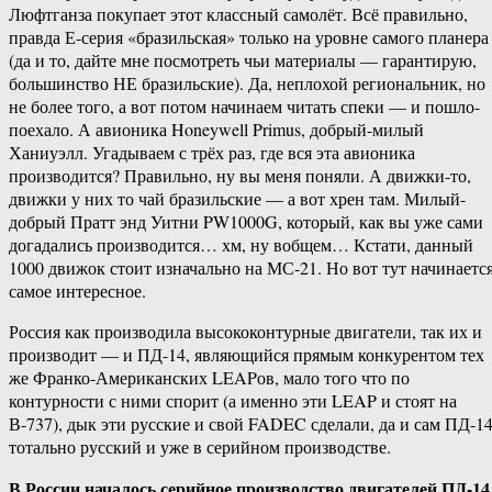
Люфтганза покупает этот классный самолёт. Всё правильно,
правда Е-​серия «бразильская» только на уровне самого планера
(да и то, дайте мне посмотреть чьи материалы — ​гарантирую,
большинство НЕ бразильские). Да, неплохой региональник, но
не более того, а вот потом начинаем читать спеки — и пошло-​
поехало. А авионика Honeywell Primus, добрый-​милый
Ханиуэлл. Угадываем с трёх раз, где вся эта авионика
производится? Правильно, ну вы меня поняли. А движки-​то,
движки у них то чай бразильские — а вот хрен там. Милый-​
добрый Пратт энд Уитни PW1000G, который, как вы уже сами
догадались производится… хм, ну вобщем… Кстати, данный
1000 движок стоит изначально на МС-21. Но вот тут начинаетс
самое интересное.
Россия как производила высококонтурные двигатели, так их и
производит — и ПД-14, являющийся прямым конкурентом тех
же Франко-​Американских LEAPов, мало того что по
контурности с ними спорит (а именно эти LEAP и стоят на
В-737), дык эти русские и свой FADEC сделали, да и сам ПД-1
тотально русский и уже в серийном производстве.
В России началось серийное производство двигателей ПД-14