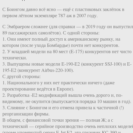
С Боингом давно всё ясно — ещё с пластиковых заклёпок в
первом лётном экземпляре 787 аж в 2007 году.
С Эмбраером сложнее (для справки — в 2019 году он выпустил
89 пассажирских самолётов). С одной стороны:
1. Они имеют полный доступ к американскому рынку, на
котором (после ухода Бомбардье) почти нет конкурентов.
2. У младшей модели на 80 мест (E-175) конкурентов нет чисто
технически.
3. Выпущены новые модели E-190-E2 (конкурент SSJ-100) и E-
195-E2 (конкурент Airbus-220-100).
С другой стороны:
1. Национального у них нет практически ничего (даже
проектирование ведётся в Европе).
2. Разработка -E2 модификаций вышла очень дорого и, по-
видимому, не окупится (выпускается порядка 10 машин в год).
3. Слияние с Боингом и его отмена привела к частичной (!)
реорганизации фирмы.
В общем, с финансовой точки зрения — полная Ж; а с
технической — серийное производство очень неплохих моделе
(кроме упомянутой серии E-Jet E2, это грузовик KC-390 и