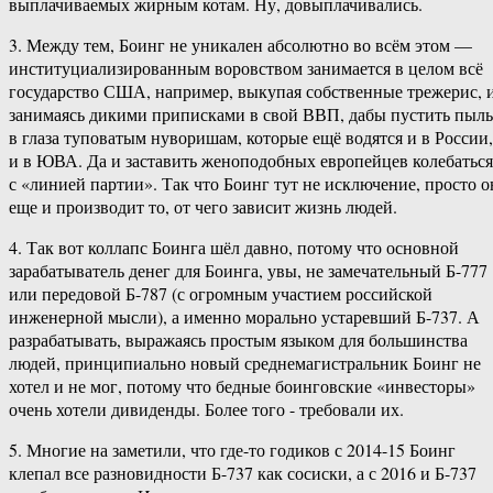
выплачиваемых жирным котам. Ну, довыплачивались.
3. Между тем, Боинг не уникален абсолютно во всём этом —
институциализированным воровством занимается в целом всё
государство США, например, выкупая собственные трежерис, 
занимаясь дикими приписками в свой ВВП, дабы пустить пыль
в глаза туповатым нуворишам, которые ещё водятся и в России,
и в ЮВА. Да и заставить женоподобных европейцев колебаться
с «линией партии». Так что Боинг тут не исключение, просто о
еще и производит то, от чего зависит жизнь людей.
4. Так вот коллапс Боинга шёл давно, потому что основной
зарабатыватель денег для Боинга, увы, не замечательный Б-777
или передовой Б-787 (с огромным участием российской
инженерной мысли), а именно морально устаревший Б-737. А
разрабатывать, выражаясь простым языком для большинства
людей, принципиально новый среднемагистральник Боинг не
хотел и не мог, потому что бедные боинговские «инвесторы»
очень хотели дивиденды. Более того ​- требовали их.
5. Многие на заметили, что где-​то годиков с 2014-15 Боинг
клепал все разновидности Б-737 как сосиски, а с 2016 и Б-737