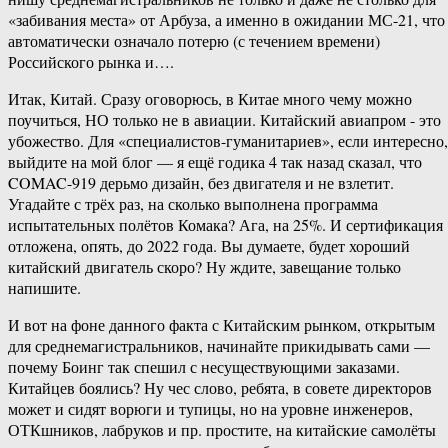
«забивания места» от Арбуза, а именно в ожидании МС-21, что
автоматически означало потерю (с течением времени)
Российского рынка и….
Итак, Китай. Сразу оговорюсь, в Китае много чему можно
поучиться, НО только не в авиации. Китайский авиапром ​- это
убожество. Для «специалистов-​гуманитариев», если интересно,
выйдите на мой блог — я ещё годика 4 так назад сказал, что
COMAC-​919 дерьмо дизайн, без двигателя и не взлетит.
Угадайте с трёх раз, на сколько выполнена программа
испытательных полётов Комака? Ага, на 25%. И сертификация
отложена, опять, до 2022 года. Вы думаете, будет хороший
китайский двигатель скоро? Ну ждите, завещание только
напишите.
И вот на фоне данного факта с Китайским рынком, открытым
для среднемагистральников, начинайте прикидывать сами —
почему Боинг так спешил с несуществующими заказами.
Китайцев боялись? Ну чес слово, ребята, в совете директоров
может и сидят ворюги и тупицы, но на уровне инженеров,
ОТКшников, лабруков и пр. простите, на китайские самолёты