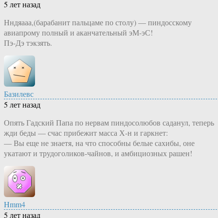
5 лет назад
Нндяааа,(барабанит пальцаме по столу) — пиндосскому
авиапрому полный и аканчательный эМ-эС!
Пэ-Дэ тэкзять.
Базилевс
5 лет назад
Опять Гадский Папа по нервам пиндосолюбов саданул, теперь
жди беды — счас прибежит масса Х-н и гаркнет:
— Вы еще не знаетя, на что способны белые сахибы, оне
укатают и трудоголиков-чайнов, и амбициозных рашен!
Hmm4
5 лет назад