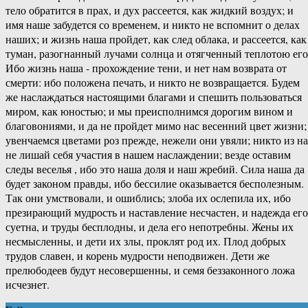
тело обратится в прах, и дух рассеется, как жидкий воздух; и
имя наше забудется со временем, и никто не вспомнит о делах
наших; и жизнь наша пройдет, как след облака, и рассеется, как
туман, разогнанный лучами солнца и отягченный теплотою его
Ибо жизнь наша - прохождение тени, и нет нам возврата от
смерти: ибо положена печать, и никто не возвращается. Будем
же наслаждаться настоящими благами и спешить пользоваться
миром, как юностью; и мы преисполнимся дорогим вином и
благовониями, и да не пройдет мимо нас весенний цвет жизни;
увенчаемся цветами роз прежде, нежели они увяли; никто из на
не лишай себя участия в нашем наслаждении; везде оставим
следы веселья , ибо это наша доля и наш жребий. Сила наша да
будет законом правды, ибо бессилие оказывается бесполезным.
Так они умствовали, и ошиблись; злоба их ослепила их, ибо
презирающий мудрость и наставление несчастен, и надежда его
суетна, и труды бесплодны, и дела его непотребны. Жены их
несмысленны, и дети их злы, проклят род их. Плод добрых
трудов славен, и корень мудрости неподвижен. Дети же
прелюбодеев будут несовершенны, и семя беззаконного ложа
исчезнет.