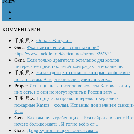
Follow:
КОММЕНТАРИИ:
千爪 尺.Z:
Он как Жигули...
Gena:
Фкантактик ещё жыв или таки ой?
https://www.anekdot.ru/i/caricatures/normal/26/7/31...
Gena:
Если только дрыгатели,остальное для хохлов
интереса не представляет.А контрафакт и вообще ле...
千爪 尺.Z:
Читал гдето, что стоят те которые вообще все,
по запчастям. А те, что летали - улетели к хох...
Proper:
Испанцы не запретили вертолеты Камова - они у
них есть, но они не могут купить в России запч...
千爪 尺.Z:
Португасы продали/передали вертолеты
пожарные Камов - хохлам. Испанцы под веянием санкци
Ка...
Gena:
Как там пель гребен-щик- "Вся гейропа в гогне И 
нечего больше ждать.. И гогно всё в ог...
Gena:
Да-да,купил Нисцан - ..бися сам!...