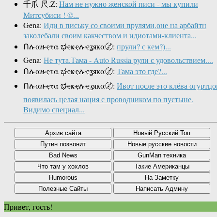
千爪 尺.Z:
Нам не нужно женской писи - мы купили
Митсубиси ! ©...
Gena:
Иди в письку со своими прулями,оне на арбайтн
заколебали своим какчеством и идиотами-клиента...
Ոሉαዙҿτα ಭҿҝҿሉҿʓяҝα〄:
прули? с кем?)...
Gena:
Не тута.Тама - Auto Russia рули с удовольствием....
Ոሉαዙҿτα ಭҿҝҿሉҿʓяҝα〄:
Тама это где?...
Ոሉαዙҿτα ಭҿҝҿሉҿʓяҝα〄:
Ивот после это клёва огуртцо
появилась целая нация с проводником по пустыне.
Видимо специал...
Привет, гость!