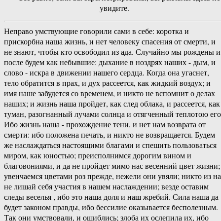
увидите.
Неправо умствующие говорили сами в себе: коротка и
прискорбна наша жизнь, и нет человеку спасения от смерти, и
не знают, чтобы кто освободил из ада. Случайно мы рождены и
после будем как небывшие: дыхание в ноздрях наших - дым, и
слово - искра в движении нашего сердца. Когда она угаснет,
тело обратится в прах, и дух рассеется, как жидкий воздух; и
имя наше забудется со временем, и никто не вспомнит о делах
наших; и жизнь наша пройдет, как след облака, и рассеется, как
туман, разогнанный лучами солнца и отягченный теплотою его
Ибо жизнь наша - прохождение тени, и нет нам возврата от
смерти: ибо положена печать, и никто не возвращается. Будем
же наслаждаться настоящими благами и спешить пользоваться
миром, как юностью; преисполнимся дорогим вином и
благовониями, и да не пройдет мимо нас весенний цвет жизни;
увенчаемся цветами роз прежде, нежели они увяли; никто из на
не лишай себя участия в нашем наслаждении; везде оставим
следы веселья , ибо это наша доля и наш жребий. Сила наша да
будет законом правды, ибо бессилие оказывается бесполезным.
Так они умствовали, и ошиблись; злоба их ослепила их, ибо