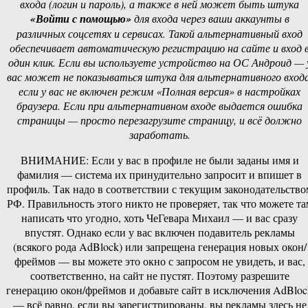
входа (логин и пароль), а также в ней может быть штука
«Войти с помощью»
для входа через ваши аккаунты в
различных соцсетях и сервисах. Такой альтернативный вход
обеспечивает автоматическую регистрацию на сайте и вход 
один клик. Если вы используете устройство на ОС Андроид — 
вас может не показываться штука для альтернативного входа
если у вас не включен режим «Полная версия» в настройках
браузера. Если при альтернативном входе выдается ошибка
страницы — просто перезагрузите страницу, и всё должно
заработать.
ВНИМАНИЕ: Если у вас в профиле не были заданы имя и
фамилия — система их принудительно запросит и впишет в
профиль. Так надо в соответствии с текущим законодательство
РФ. Правильность этого никто не проверяет, так что можете та
написать что угодно, хоть ЧеГевара Михаил — и вас сразу
впустят. Однако если у вас включен подавитель рекламы
(всякого рода AdBlock) или запрещена генерация новых окон/
фреймов — вы можете это окно с запросом не увидеть, и вас,
соответственно, на сайт не пустят. Поэтому разрешите
генерацию окон/фреймов и добавьте сайт в исключения AdBloc
— всё равно, если вы зарегистрированы, вы рекламы здесь не