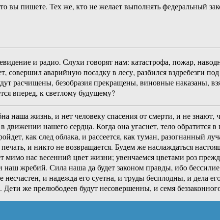
что вы пишете. Тех же, кто не желает выполнять федеральный з
дение и радио. Слухи говорят нам: катастрофа, пожар, наводне
ет, совершил аварийную посадку в лесу, разбился вздребезги по
дут расчищены, безобразия прекращены, виновные наказаны, вз
тся вперед, к светлому будущему?
на наша жизнь, и нет человеку спасения от смерти, и не знают,
в движении нашего сердца. Когда она угаснет, тело обратится в п
ойдет, как след облака, и рассеется, как туман, разогнанный л
а печать, и никто не возвращается. Будем же наслаждаться наст
 мимо нас весенний цвет жизни; увенчаемся цветами роз прежде
 и наш жребий. Сила наша да будет законом правды, ибо бессили
 несчастен, и надежда его суетна, и труды бесплодны, и дела е
. Дети же прелюбодеев будут несовершенны, и семя беззаконного