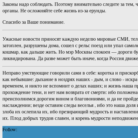
Законы надо соблюдать. Поэтому внимательно следите за тем, 
органы. Не осложняйте себе жизнь из-за ерунды.
Спасибо за Ваше понимание.
Ужасные новости приносят каждую неделю мировые СМИ, телеви
затоплен, разрушены дома, сошел с рельс поезд или упал самол
кошмар, как дальше жить. Но мэр Москвы спокоен — дороги бу
ликвидирована. Да разве может быть иначе, когда Россия движе
Неправо умствующие говорили сами в себе: коротка и прискорб
как небывшие: дыхание в ноздрях наших - дым, и слово - искра 
временем, и никто не вспомнит о делах наших; и жизнь наша пр
прохождение тени, и нет нам возврата от смерти: ибо положен
преисполнимся дорогим вином и благовониями, и да не пройдет
наслаждении; везде оставим следы веселья , ибо это наша доля
злоба их ослепила их, ибо презирающий мудрость и наставление
их. Плод добрых трудов славен, и корень мудрости неподвижен
Follow: