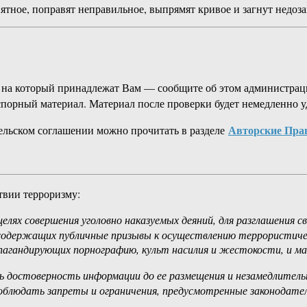
тное, поправят неправильное, выпрямят кривое и загнут недозаг
а на который принадлежат Вам — сообщите об этом администраци
спорный материал. Материал после проверки будет немедленно у
Авторские Пра
ельском соглашении можно прочитать в разделе
твии терроризму:
целях совершения уголовно наказуемых деяний, для разглашения 
 содержащих публичные призывы к осуществлению террористиче
пагандирующих порнографию, культ насилия и жестокости, и м
ь достоверность информации до ее размещения и незамедлительн
блюдать запреты и ограничения, предусмотренные законодател