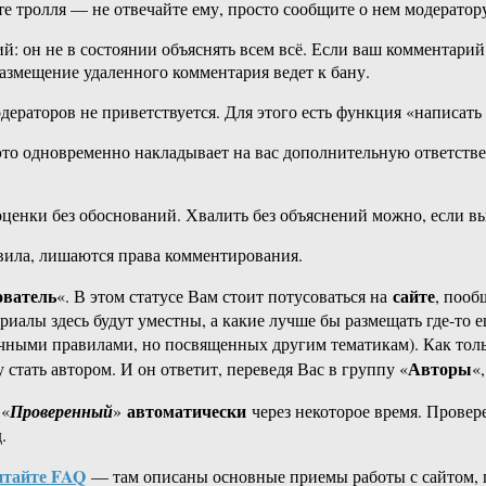
те тролля — не отвечайте ему, просто сообщите о нем модератор
й: он не в состоянии объяснять всем всё. Если ваш комментарий 
азмещение удаленного комментария ведет к бану.
дераторов не приветствуется. Для этого есть функция «написа
это одновременно накладывает на вас дополнительную ответствен
оценки без обоснований. Хвалить без объяснений можно, если в
вила, лишаются права комментирования.
ователь
сайте
«. В этом статусе Вам стоит потусоваться на
, пооб
риалы здесь будут уместны, а какие лучше бы размещать где-то е
чными правилами, но посвященных другим тематикам). Как тольк
Авторы
 стать автором. И он ответит, переведя Вас в группу «
«
автоматически
 «
Проверенный
»
через некоторое время. Провер
.
тайте FAQ
— там описаны основные приемы работы с сайтом, 