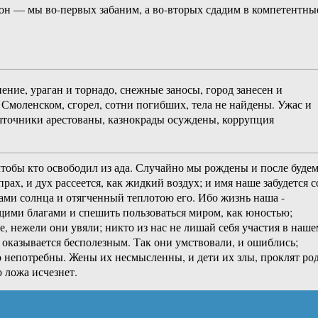
акон — мы во-первых забаним, а во-вторых сдадим в компетентны
ние, ураган и торнадо, снежные заносы, город занесен и
д Смоленском, сгорел, сотни погибших, тела не найдены. Ужас и
яточники арестованы, казнокрады осуждены, коррупция
 чтобы кто освободил из ада. Случайно мы рождены и после буде
рах, и дух рассеется, как жидкий воздух; и имя наше забудется с
учами солнца и отягченный теплотою его. Ибо жизнь наша -
оящими благами и спешить пользоваться миром, как юностью;
, нежели они увяли; никто из нас не лишай себя участия в наше
е оказывается бесполезным. Так они умствовали, и ошиблись;
го непотребны. Жены их несмысленны, и дети их злы, проклят ро
 ложа исчезнет.