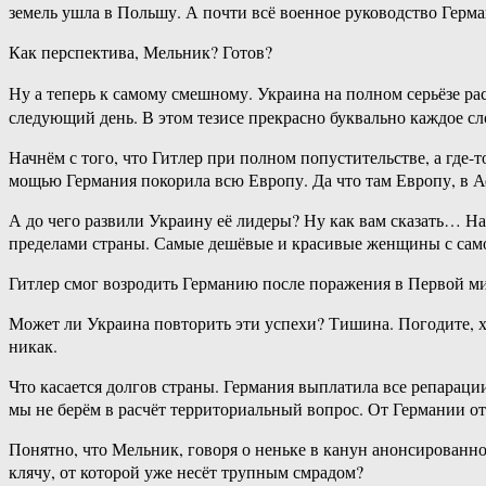
земель ушла в Польшу. А почти всё военное руководство Герма
Как перспектива, Мельник? Готов?
Ну а теперь к самому смешному. Украина на полном серьёзе р
следующий день. В этом тезисе прекрасно буквально каждое с
Начнём с того, что Гитлер при полном попустительстве, а где-
мощью Германия покорила всю Европу. Да что там Европу, в А
А до чего развили Украину её лидеры? Ну как вам сказать… 
пределами страны. Самые дешёвые и красивые женщины с самой
Гитлер смог возродить Германию после поражения в Первой м
Может ли Украина повторить эти успехи? Тишина. Погодите, хо
никак.
Что касается долгов страны. Германия выплатила все репараци
мы не берём в расчёт территориальный вопрос. От Германии от
Понятно, что Мельник, говоря о неньке в канун анонсированног
клячу, от которой уже несёт трупным смрадом?