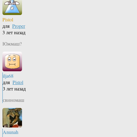
Pistol
для
Proper
3 лет назад
Южмаш?
ilja68
для
Pistol
3 лет назад
свиномаш
Anunah