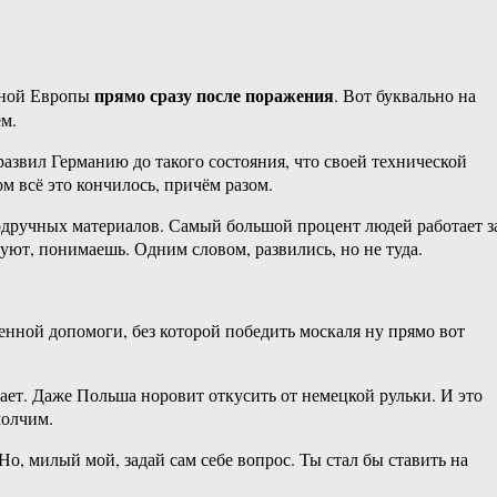
прямо сразу после поражения
раной Европы
. Вот буквально на
ем.
развил Германию до такого состояния, что своей технической
 всё это кончилось, причём разом.
одручных материалов. Самый большой процент людей работает з
ют, понимаешь. Одним словом, развились, но не туда.
оенной допомоги, без которой победить москаля ну прямо вот
ает. Даже Польша норовит откусить от немецкой рульки. И это
молчим.
о, милый мой, задай сам себе вопрос. Ты стал бы ставить на