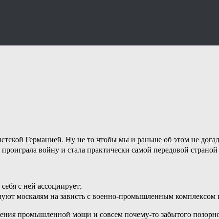
тской Германией. Ну не то чтобы мы и раньше об этом не дога
я проиграла войну и стала практически самой передовой страно
себя с ней ассоциирует;
ануют москалям на зависть с военно-промышленным комплексом 
ления промышленной мощи и совсем почему-то забытого позорно