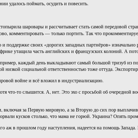
нии удалось поймать, осудить и повесить.
астопырила шаровары и рассчитывает стать самой передовой ст
лово, комментировать — только портить. Так что прокомментиру
то и поддержке своих «дорогих западных партнёров» изначально 
фрике утащила часть английских и французских колоний. А потом
Например, каждый день выкладывают самый большой тризуб из п
 низкой социальной ответственностью тоже оттуда. Экспортиру
ировой войне и всё вложил в индустриализацию.
тя что-то слышится. А, нет. Это эхо с просьбой об очередной в
и, включая за Первую мировую, а за Вторую до сих пор выплачив
орвали кусков столько, что мама не горюй. Украина? Опять про
о аж в прошлом году наступления, надеется на помощь Запада. Н