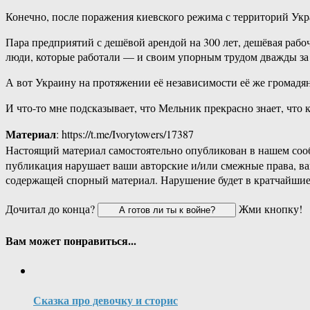
Конечно, после поражения киевского режима с территорий Укра
Пара предприятий с дешёвой арендой на 300 лет, дешёвая рабо
люди, которые работали — и своим упорным трудом дважды за 
А вот Украину на протяжении её независимости её же громадян
И что-то мне подсказывает, что Мельник прекрасно знает, что 
Материал
: https://t.me/Ivorytowers/17387
Настоящий материал самостоятельно опубликован в нашем соо
публикация нарушает ваши авторские и/или смежные права, в
содержащей спорный материал. Нарушение будет в кратчайшие
Дочитал до конца?
Жми кнопку!
Вам может понравиться...
Сказка про девочку и сторис