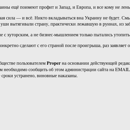
ины ещё поимеют профит и Запад, и Европа, и все кому не лень,
чая сила — и всё. Никто вкладываться вна Украину не будет. С
уши вытягивали страну, практически лежавшую в руинах, из за
е с хуторским, а не бизнес-мышлением только пытались утопить 
конкретно сделают с его страной после проигрыша, раз заявляет
Proper
бществе пользователем
на основании действующей реда
ам необходимо сообщить об этом администрации сайта на EMAI
 сроки устранено, виновные наказаны.