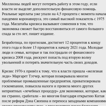
Миллионы людей могут потерять работу в этом году, если
власти не выделят дополнительную финансовую помощь.
Реальные зарплаты уже упали на 4,5 процента с момента начал
пандемии коронавируса, это самый высокий показатель с 1975
года. Масштабы кризиса вызывают сомнения в том, что
экономика сможет быстро восстановиться от самого большого
спада за сто лет, пишет издание.
Безработица, по прогнозам, достигнет 12 процентов к концу
этого года и более 13 процентов к началу 2021 года. Молодые
люди и семьи, которые и так пострадали от финансового
кризиса 2008 года, рискуют попасть под вторую волну
увольнений и потерять значительную часть своих доходов.
Кризис 1970-х привёл к тому, что к власти пришла «железная
леди» Маргарет Тэтчер, которая позакрывала многие
проблемные промышленные предприятия, приватизировала
госкомпании, повысила налоги и провела много других
неприятных «лечебных процедур» для экономики, которые, как
ни странно, сработали – во многом благодаря открытию Китая
после реформ Дэна Сяопина и переноса западными компаниям
своего производства туда, а впоследствии также благодаря