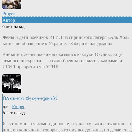
Proper
Автор
6 лет назад
Жены и дети боевиков ИГИЛ из сирийского лагеря «Аль-Хол»
записали обращение к Украине: «Заберите нас домой».
Внезапно, жены боевиков оказались каклухи Оксаны. Еще
немного поскрести — и сами боевики окажутся каклами, а
ИГИЛ превратится в УГИЛ.
Ոሉαዙҿτα ಭҿҝҿሉҿʓяҝα〄
для
Proper
6 лет назад
Я тут немного увкомон ди ровке, и у нас туттаки есть хохол.. э
ппц, он конечно не говорит, что ему все должны, но делает так,