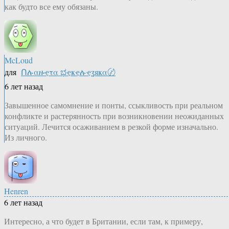
как будто все ему обязаны.
McLoud
для
Ոሉαዙҿτα ಭҿҝҿሉҿʓяҝα〄
6 лет назад
Завышенное самомнение и понты, ссыкливость при реальном
конфликте и растерянность при возникновении неожиданных
ситуаций. Лечится осаживанием в резкой форме изначально.
Из личного.
Henren
6 лет назад
Интересно, а что будет в Британии, если там, к примеру,