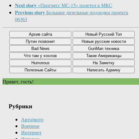
Next story
«Прогресс МС-15» полетел к МКС
Previous story
Большие дизельные подлодки проекта
06363
Привет, гость!
Рубрики
Авто/мото
Военное
Интернет
История