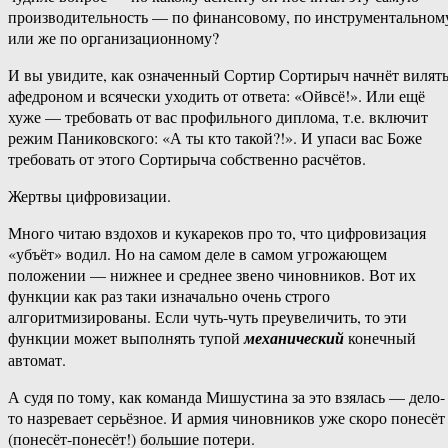
производительность — по финансовому, по инструментальном
или же по организационному?
И вы увидите, как означенный Сортир Сортирыч начнёт вилят
афедроном и всячески уходить от ответа: «Ойвсё!». Или ещё
хуже — требовать от вас профильного диплома, т.е. включит
режим Паниковского: «А ты кто такой?!». И упаси вас Боже
требовать от этого Сортирыча собственно расчётов.
Жертвы цифровизации.
Много читаю вздохов и кукареков про то, что цифровизация
«убъёт» водил. Но на самом деле в самом угрожающем
положении — нижнее и среднее звено чиновников. Вот их
функции как раз таки изначально очень строго
алгоритмизированы. Если чуть-чуть преувеличить, то эти
функции может выполнять тупой
механический
конечный
автомат.
А судя по тому, как команда Мишустина за это взялась — дело-
то назревает серьёзное. И армия чиновников уже скоро понесёт
(понесёт-понесёт!) большие потери.