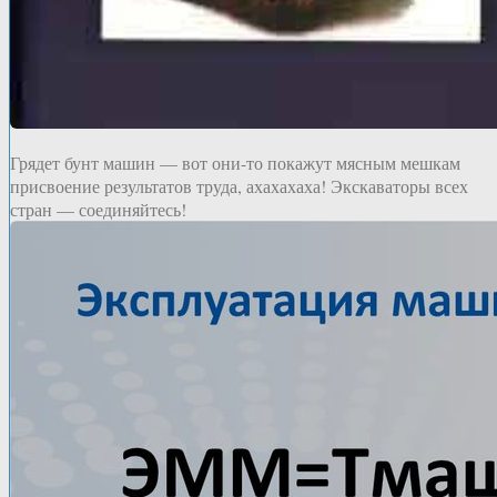
Грядет бунт машин — вот они-то покажут мясным мешкам
присвоение результатов труда, ахахахаха! Экскаваторы всех
стран — соединяйтесь!