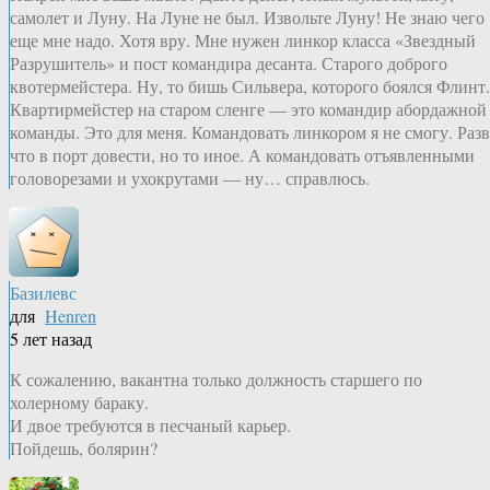
самолет и Луну. На Луне не был. Извольте Луну! Не знаю чего
еще мне надо. Хотя вру. Мне нужен линкор класса «Звездный
Разрушитель» и пост командира десанта. Старого доброго
квотермейстера. Ну, то бишь Сильвера, которого боялся Флинт.
Квартирмейстер на старом сленге — это командир абордажной
команды. Это для меня. Командовать линкором я не смогу. Разв
что в порт довести, но то иное. А командовать отъявленными
головорезами и ухокрутами — ну… справлюсь.
Базилевс
для
Henren
5 лет назад
К сожалению, вакантна только должность старшего по
холерному бараку.
И двое требуются в песчаный карьер.
Пойдешь, болярин?