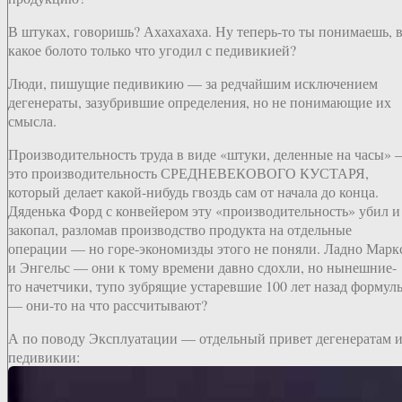
В штуках, говоришь? Ахахахаха. Ну теперь-то ты понимаешь, 
какое болото только что угодил с педивикией?
Люди, пишущие педивикию — за редчайшим исключением
дегенераты, зазубрившие определения, но не понимающие их
смысла.
Производительность труда в виде «штуки, деленные на часы»
это производительность СРЕДНЕВЕКОВОГО КУСТАРЯ,
который делает какой-нибудь гвоздь сам от начала до конца.
Дяденька Форд с конвейером эту «производительность» убил и
закопал, разломав производство продукта на отдельные
операции — но горе-экономизды этого не поняли. Ладно Марк
и Энгельс — они к тому времени давно сдохли, но нынешние-
то начетчики, тупо зубрящие устаревшие 100 лет назад формул
— они-то на что рассчитывают?
А по поводу Эксплуатации — отдельный привет дегенератам и
педивикии: