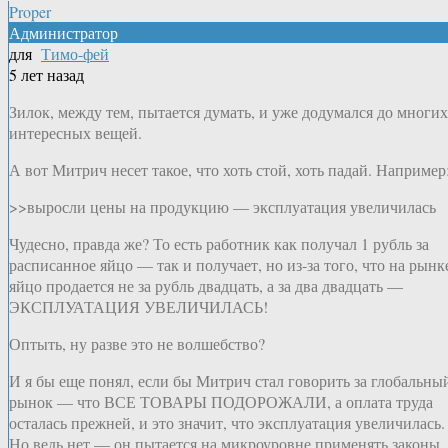
Proper
Администратор
для
Тимо-фей
5 лет назад
Зилок, между тем, пытается думать, и уже додумался до многих
интересных вещей.
А вот Митрич несет такое, что хоть стой, хоть падай. Например
>>выросли цены на продукцию — эксплуатация увеличилась
Чудесно, правда же? То есть работник как получал 1 рубль за
расписанное яйцо — так и получает, но из-за того, что на рынк
яйцо продается не за рубль двадцать, а за два двадцать —
ЭКСПЛУАТАЦИЯ УВЕЛИЧИЛАСЬ!
Оптыть, ну разве это не волшебство?
И я бы еще понял, если бы Митрич стал говорить за глобальны
рынок — что ВСЕ ТОВАРЫ ПОДОРОЖАЛИ, а оплата труда
осталась прежней, и это значит, что эксплуатация увеличилась.
Но ведь нет — он пытается на микроуровне применять законы