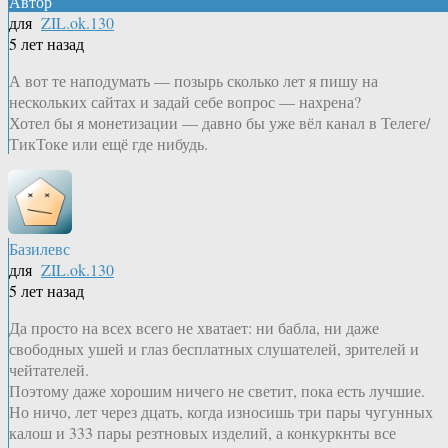
Автор
для
ZIL.ok.130
5 лет назад
А вот те наподумать — позырь сколько лет я пишу на
нескольких сайтах и задай себе вопрос — нахрена?
Хотел бы я монетизации — давно бы уже вёл канал в Телеге/
ТикТоке или ещё где нибудь.
Базилевс
для
ZIL.ok.130
5 лет назад
Да просто на всех всего не хватает: ни бабла, ни даже
свободных ушей и глаз бесплатных слушателей, зрителей и
чейтателей.
Поэтому даже хорошим ничего не светит, пока есть лучшие.
Но ничо, лет через дцать, когда износишь три пары чугунных
калош и 333 пары резтновых изделий, а конкуркнты все