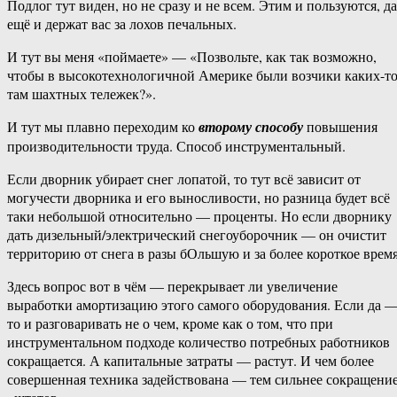
Подлог тут виден, но не сразу и не всем. Этим и пользуются, да
ещё и держат вас за лохов печальных.
И тут вы меня «поймаете» — «Позвольте, как так возможно,
чтобы в высокотехнологичной Америке были возчики каких-т
там шахтных тележек?».
И тут мы плавно переходим ко
второму способу
повышения
производительности труда. Способ инструментальный.
Если дворник убирает снег лопатой, то тут всё зависит от
могучести дворника и его выносливости, но разница будет всё
таки небольшой относительно — проценты. Но если дворнику
дать дизельный/электрический снегоуборочник — он очистит
территорию от снега в разы бОльшую и за более короткое время
Здесь вопрос вот в чём — перекрывает ли увеличение
выработки амортизацию этого самого оборудования. Если да 
то и разговаривать не о чем, кроме как о том, что при
инструментальном подходе количество потребных работников
сокращается. А капитальные затраты — растут. И чем более
совершенная техника задействована — тем сильнее сокращени