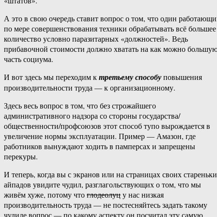
«штатов».
А это в свою очередь ставит вопрос о том, что один работающ
по мере совершенствования техники обрабатывать всё большее
количество условно паразитарных «должностей». Ведь
прибавочной стоимости должно хватать на как можно большу
часть социума.
И вот здесь мы переходим к
третьему способу
повышения
производительности труда — к организационному.
Здесь весь вопрос в том, что без строжайшего
административного надзора со стороны государства/
общественности/профсоюзов этот способ тупо вырождается в
увеличение нормы эксплуатации. Пример — Амазон, где
работников вынуждают ходить в памперсах и запрещены
перекуры.
И теперь, когда вы с экранов или на страницах своих стареньк
айпадов увидите чудил, разглагольствующих о том, что мы
живём хуже, потому что
глодеолуц
у нас низкая
производительность труда — не постесняйтесь задать такому
чудиле вопрос — по какому аспекту он посчитал эту самую