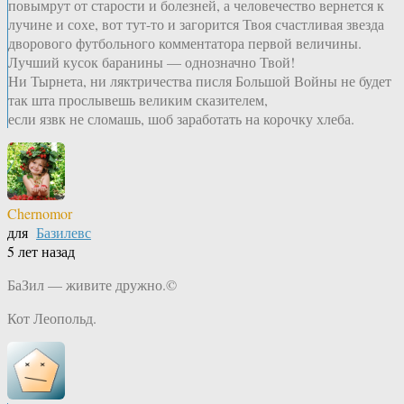
повымрут от старости и болезней, а человечество вернется к
лучине и сохе, вот тут-то и загорится Твоя счастливая звезда
дворового футбольного комментатора первой величины.
Лучший кусок баранины — однозначно Твой!
Ни Тырнета, ни ляктричества писля Большой Войны не будет
так шта прослывешь великим сказителем,
если язвк не сломашь, шоб заработать на корочку хлеба.
Chernomor
для
Базилевс
5 лет назад
БаЗил — живите дружно.©
Кот Леопольд.