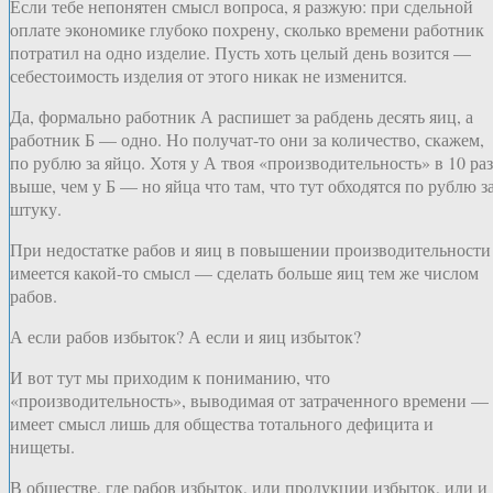
Если тебе непонятен смысл вопроса, я разжую: при сдельной
оплате экономике глубоко похрену, сколько времени работник
потратил на одно изделие. Пусть хоть целый день возится —
себестоимость изделия от этого никак не изменится.
Да, формально работник А распишет за рабдень десять яиц, а
работник Б — одно. Но получат-то они за количество, скажем,
по рублю за яйцо. Хотя у А твоя «производительность» в 10 раз
выше, чем у Б — но яйца что там, что тут обходятся по рублю з
штуку.
При недостатке рабов и яиц в повышении производительности
имеется какой-то смысл — сделать больше яиц тем же числом
рабов.
А если рабов избыток? А если и яиц избыток?
И вот тут мы приходим к пониманию, что
«производительность», выводимая от затраченного времени —
имеет смысл лишь для общества тотального дефицита и
нищеты.
В обществе, где рабов избыток, или продукции избыток, или и