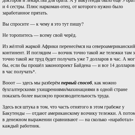
и 4 сестры. Плюс наркоман-отец, от которого нужно было
заработанное прятать.
Вы спросите — к чему я это тут пишу?
Не торопитесь — всему свой черёд.
Из жёлтой жаркой Африки перенесёмся на североамерикански
континент. И поглядим — возчик точно такой же тележки там з
точно такой же труд будет получать уже 7 долларов в час. А мог
бы, если бы прошёл законопроект Байдена — и все 14 долларов
в час получать*.
Вооот — здесь мы разберём
первый способ
, как можно
бухгалтерскими ухищрениями/махинациями в одной стране
показать более высокую производительность труда.
Здесь вся штука в том, что часть отнятого в этом грабеже у
Бакутенды — отдают американскому возчику тележки. А пото
в денежном выражении сравнивают — на сколько «наработал»
каждый работник.