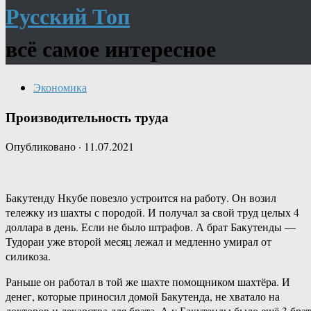
Русский Топ
всё самое интересное
Экономика
Производительность труда
Опубликовано
·
11.07.2021
Бакутенду Нкубе повезло устроится на работу. Он возил
тележку из шахты с породой. И получал за свой труд целых 4
доллара в день. Если не было штрафов. А брат Бакутенды —
Тудораи уже второй месяц лежал и медленно умирал от
силикоза.
Раньше он работал в той же шахте помощником шахтёра. И
денег, которые приносил домой Бакутенда, не хватало на
докторов и лекарства для брата. А у Бакутенды было ещё 3 брат