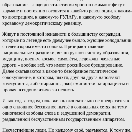
образование – люди десятилетиями яростно сжимают фигу в
кармане и постоянно готовятся к какой-то революции, к каким-
то люстрациям, к какому-то ГУЛАГу, к какому-то особому
кровавому демократическому реваншу.
Живут в постоянной ненависти к большинству сограждан,
которые по легенде есть дремучее быдло, жующее холодильник
с телевизором вместо головы. Презирают главные
национальные праздники, вечно ругают систему образования,
медицину, военку, космос, самолёты, ледоколы, железные
дороги – вообще всё, что имеет российское брендирование.
Далее скатываются в какое-то безобразное политическое
совокупление, в котором, пыхтя, друг на друга наползают
коммунисты, либертарианцы, экофеминистки, квирнацисты и
прочая псевдополитическа нечисть.
И так год за годом, пока жизнь окончательно не превратится в
одно сплошное бессвязное нытьё в социальных сетях на тему
одноглазой свободы слова и задушенной демократии,
раздавленной бесчувственным государственным аппаратом.
Несчастнейшие люди. Но каждому своё, разумеется. К тому же,