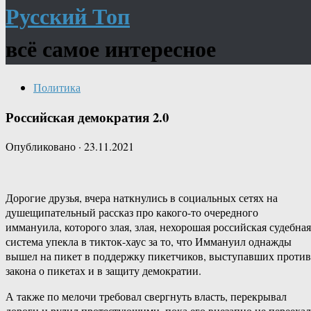
Русский Топ
всё самое интересное
Политика
Российская демократия 2.0
Опубликовано
·
23.11.2021
Дорогие друзья, вчера наткнулись в социальных сетях на
душещипательный рассказ про какого-то очередного
иммануила, которого злая, злая, нехорошая российская судебная
система упекла в тикток-хаус за то, что Иммануил однажды
вышел на пикет в поддержку пикетчиков, выступавших против
закона о пикетах и в защиту демократии.
А также по мелочи требовал свергнуть власть, перекрывал
дороги и рулил протестующими, пока его внезапно не перееха