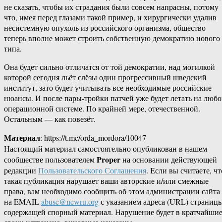
не сказать, чтобы их страдания были совсем напрасны, потому
что, имея перед глазами такой пример, и хирургически удалив
несистемную опухоль из российского организма, общество
теперь вполне может строить собственную демократию нового
типа.
Она будет сильно отличатся от той демократии, над могилкой
которой сегодня льёт слёзы один прогрессивный шведский
институт, зато будет учитывать все необходимые российские
нюансы. И после пары-тройки патчей уже будет летать на люб
операционной системе. По крайней мере, отечественной.
Остальным — как повезёт.
Материал
: https://t.me/orda_mordora/10047
Настоящий материал самостоятельно опубликован в нашем
Proper
сообществе пользователем
на основании действующей
редакции
Пользовательского Соглашения
. Если вы считаете, чт
такая публикация нарушает ваши авторские и/или смежные
права, вам необходимо сообщить об этом администрации сайта
на EMAIL
abuse@newru.org
с указанием адреса (URL) страницы
содержащей спорный материал. Нарушение будет в кратчайши