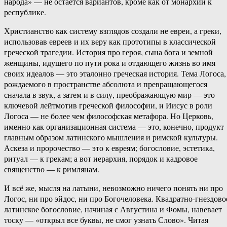
народа» — не остаётся вариантов, кроме как от монархии к
республике.
Христианство как систему взглядов создали не евреи, а греки,
использовав евреев и их веру как прототипы в классической
греческой трагедии. История про героя, сына бога и земной
женщины, идущего по пути рока и отдающего жизнь во имя
своих идеалов — это эталонно греческая история. Тема Логоса,
рождаемого в пространстве абсолюта и превращающегося
сначала в звук, а затем и в силу, преображающую мир — это
ключевой лейтмотив греческой философии, и Иисус в роли
Логоса — не более чем философская метафора. Но Церковь,
именно как организационная система — это, конечно, продукт
главным образом латинского мышления и римской культуры.
Аскеза и пророчество — это к евреям; богословие, эстетика,
ритуал — к грекам; а вот иерархия, порядок и кадровое
священство — к римлянам.
И всё же, мысля на латыни, невозможно ничего понять ни про
Логос, ни про эйдос, ни про Богочеловека. Квадратно-гнездово
латинское богословие, начиная с Августина и Фомы, навевает
тоску — «открыл все буквы, не смог узнать Слово». Читая