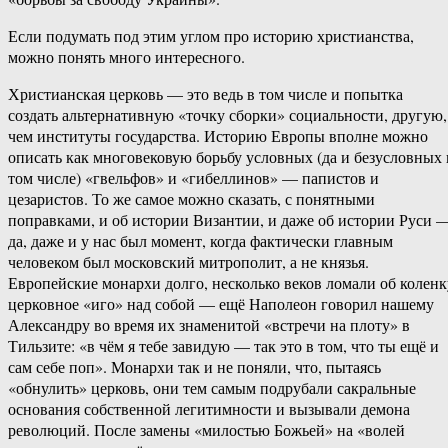
Если подумать под этим углом про историю христианства,
можно понять много интересного.
Христианская церковь — это ведь в том числе и попытка
создать альтернативную «точку сборки» социальности, другую,
чем институты государства. Историю Европы вполне можно
описать как многовековую борьбу условных (да и безусловных 
том числе) «гвельфов» и «гибеллинов» — папистов и
цезаристов. То же самое можно сказать, с понятными
поправками, и об истории Византии, и даже об истории Руси 
да, даже и у нас был момент, когда фактически главным
человеком был московский митрополит, а не князья.
Европейские монархи долго, несколько веков ломали об коленк
церковное «иго» над собой — ещё Наполеон говорил нашему
Александру во время их знаменитой «встречи на плоту» в
Тильзите: «в чём я тебе завидую — так это в том, что ты ещё и
сам себе поп». Монархи так и не поняли, что, пытаясь
«обнулить» церковь, они тем самым подрубали сакральные
основания собственной легитимности и вызывали демона
революций. После замены «милостью Божьей» на «волей