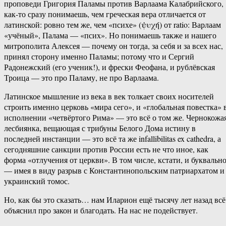
проповеди Григория Паламы против Варлаама Калабрийского,
как-то сразу понимаешь, чем греческая вера отличается от
латинской: ровно тем же, чем «психе» (ψυχή) от ratio: Варлаам
«учёный», Палама — «псих». Но понимаешь также и нашего
митрополита Алексея — почему он тогда, за себя и за всех нас,
принял сторону именно Паламы; потому что и Сергий
Радонежский (его ученик!), и фрески Феофана, и рублёвская
Троица — это про Паламу, не про Варлаама.
Латинское мышление из века в век толкает своих носителей
строить именно церковь «мира сего», и «глобальная повестка» 
исполнении «четвёртого Рима» — это всё о том же. Чернокожа
лесбиянка, вещающая с трибуны Белого Дома истину в
последней инстанции — это всё та же infallibilitas ex cathedra, а
сегодняшние санкции против России есть не что иное, как
форма «отлучения от церкви». В том числе, кстати, и буквальн
— имея в виду разрыв с Константинопольским патриархатом и
украинский томос.
Но, как бы это сказать… нам Иларион ещё тысячу лет назад всё
объяснил про закон и благодать. На нас не подействует.