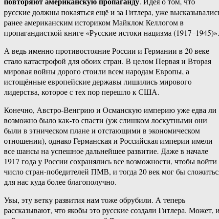
повторяют американскую пропаганду
. Идея о том, что
русские должны покаяться ещё и за Гитлера, уже высказывалис
ранее американским историком Майклом Келлогом в
пропагандисткой книге «Русские истоки нацизма (1917–1945)»
А ведь именно противостояние России и Германии в 20 веке
стало катастрофой для обоих стран. В целом Первая и Вторая
мировая войны дорого стоили всем народам Европы, а
истощённые европейские державы лишились мирового
лидерства, которое с тех пор перешло к США.
Конечно, Австро-Венгрию и Османскую империю уже едва ли
возможно было как-то спасти (уж слишком лоскутными они
были в этническом плане и отстающими в экономическом
отношении), однако Германская и Российская империи имели
все шансы на успешное дальнейшее развитие. Даже в начале
1917 года у России сохранялись все возможности, чтобы войти
число стран-победителей ПМВ, и тогда 20 век мог бы сложитьс
для нас куда более благополучно.
Увы, эту ветку развития нам тоже обрубили. А теперь
рассказывают, что якобы это русские создали Гитлера. Может, 