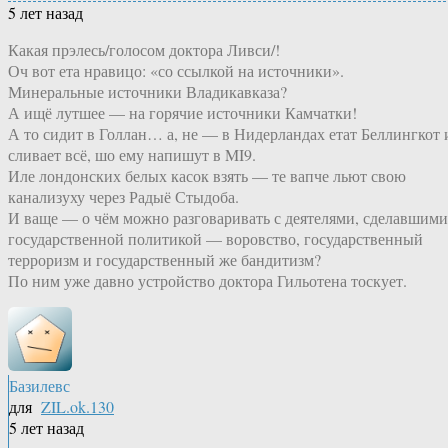
5 лет назад
Какая прэлесь/голосом доктора Ливси/!
Оч вот ета нравицо: «со ссылкой на источники».
Минеральные источники Владикавказа?
А ищё лутшее — на горячие источники Камчатки!
А то сидит в Голлан… а, не — в Нидерландах етат Беллингкот 
сливает всё, шо ему напишут в MI9.
Иле лондонских белых касок взять — те вапче льют свою
канализуху через Радыё Стыдоба.
И ваще — о чём можно разговаривать с деятелями, сделавшими
государственной политикой — воровство, государственный
терроризм и государственный же бандитизм?
По ним уже давно устройство доктора Гильотена тоскует.
Базилевс
для
ZIL.ok.130
5 лет назад