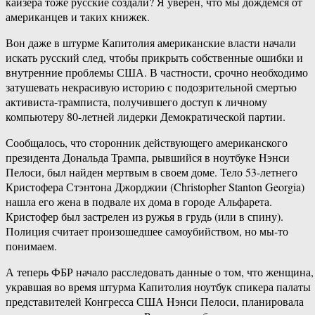
кайзера тоже русские создали? Я уверен, что мы дождемся от
американцев и таких книжек.
Вон даже в штурме Капитолия американские власти начали
искать русский след, чтобы прикрыть собственные ошибки и
внутренние проблемы США. В частности, срочно необходимо
затушевать некрасивую историю с подозрительной смертью
активиста-трамписта, получившего доступ к личному
компьютеру 80-летней лидерки Демократической партии.
Сообщалось, что сторонник действующего американского
президента Дональда Трампа, рывшийся в ноутбуке Нэнси
Пелоси, был найден мертвым в своем доме. Тело 53-летнего
Кристофера Стэнтона Джорджии (Christopher Stanton Georgia)
нашла его жена в подвале их дома в городе Альфарета.
Кристофер был застрелен из ружья в грудь (или в спину).
Полиция считает произошедшее самоубийством, но мы-то
понимаем.
А теперь ФБР начало расследовать данные о том, что женщина,
укравшая во время штурма Капитолия ноутбук спикера палаты
представителей Конгресса США Нэнси Пелоси, планировала