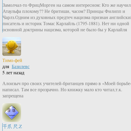
Замолчал-то ФрицМорген на самом интересном: Кто же научил
Атаульфа плохому?? Не бритиши, часом? Принцы Филипп и
Чарлз.Одним из духовных предтеч нацизма признан английски
писатель и историк Томас Карлайль (1795-1881). Нет ни одной
основной доктрины нацизма, которой не было бы у Карлайля
Тимо-фей
для
Базилевс
5 лет назад
Алоизыч про своих учителей-британцев прямо в «Моей борьбе
написал. Там все прозрачно. Но книжку мало кто читал,т.к.
запрещена
千爪 尺.Z