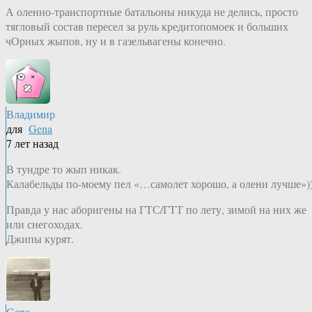
А оленно-транспортные батальоны никуда не делись, просто
тягловый состав пересел за руль кредитопомоек и больших
чОрных жыпов, ну и в газельвагены конечно.
Владимир
для
Gena
7 лет назад
В тундре то жып никак.
Калабельды по-моему пел «…самолет хорошо, а олени лучше»)
Правда у нас аборигены на ГТС/ГТТ по лету, зимой на них же
или снегоходах.
Джипы курят.
Gena