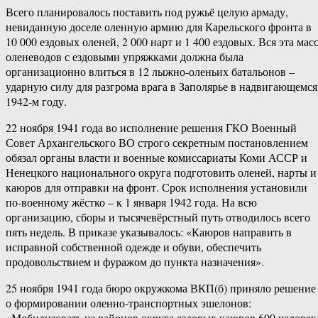
Всего планировалось поставить под ружьё целую армаду,
невиданную доселе оленную армию для Карельского фронта в
10 000 ездовых оленей, 2 000 нарт и 1 400 ездовых. Вся эта мас
оленеводов с ездовыми упряжками должна была
организационно влиться в 12 лыжно-оленьих батальонов –
ударную силу для разгрома врага в Заполярье в надвигающемся
1942-м году.
22 ноября 1941 года во исполнение решения ГКО Военный
Совет Архангельского ВО строго секретным постановлением
обязал органы власти и военные комиссариаты Коми АССР и
Ненецкого национального округа подготовить оленей, нарты и
каюров для отправки на фронт. Срок исполнения установили
по-военному жёстко – к 1 января 1942 года. На всю
организацию, сборы и тысячевёрстный путь отводилось всего
пять недель. В приказе указывалось: «Каюров направить в
исправной собственной одежде и обуви, обеспечить
продовольствием и фуражом до пункта назначения».
25 ноября 1941 года бюро окружкома ВКП(б) приняло решение
о формировании оленно-транспортных эшелонов:
«Мобилизовать из районов округа ездовых каюров 600 человек