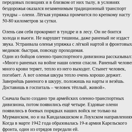
передовых позициях и в близком от них тылу, в условиях
бездорожья оказался незаменимым традиционный транспорт
тундры – олени. Лёгкая упряжка промчится по крепкому насту
50-80 километров за сутки.
Олень сам себя прокормит в тундре и в лесу. Он не боится
холода и вьюги. Не нарушит тишины, даже раненый не издаст
звука. Устраивала оленья упряжка с лёгкой нартой и фронтовых
медиков: быстрая, повсюду проходимая.
Один из бойцов оленно-транспортного дивизиона рассказывал:
«Много раненых на войне наши олени спасли. Раненый челове
много крови теряет, тепло из него выходит. Стынет человек,
погибает. А вот оленья шкура тепло очень хорошо держит.
Завернёшь раненого в шкуру, положишь на нарты и везёшь.
Доставишь в госпиталь – человек тёплый, живой».
Сначала было создано три армейских оленно-транспортных
дивизиона, потом появились ещё четыре. Ездовые олени
появились в боевых порядках наших войск не только на
Мурманском, но и на Кандалакшском и Лоухском направлениях
Когда в марте 1942 года образовалась 19-я армия Карельского
фронта, один из отрядов передали ей.