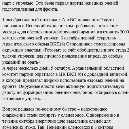
нарт с упряжью. Это была первая партия ненецких оленей,
подготовленная для фронта.
1 октября главный интендант АрхВО полковник Радуто
направил в Ненецкий окрисполком требование: в течение
месяца «для обеспечения действующей армии» изготовить 2000
комплектов оленьей упряжи. 3 октября первый секретарь
Архангельского обкома ВКП(б) Огородников телеграфировал
окружным властям: «Готовьте за счёт обобществленного стада 
тысячи упряжек, для личного пользования впредь до особых
указаний не брать».
А через несколько дней, 5 октября, Архангельский областной
комитет партии обратился в ЦК ВКП (б) с докладной запиской,
в которой предлагал широко использовать ездовых оленей на
фронте. Окружные власти вели активную подготовительную
работу по формированию оленных эшелонов: отбирались олени
готовилась упряжь.
Вопрос решался по-военному быстро – недостающее
снаряжение стали собирать у оленеводов. Одновременно в
течение октября энергично шло выделение оленей для
армейских нужд. Так, Ненецкий оленсовхоз к 8 октября