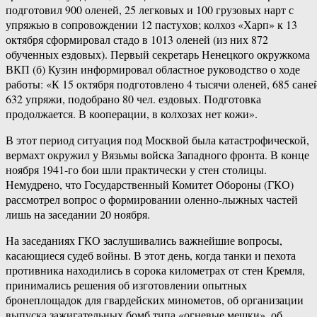
подготовил 900 оленей, 25 легковых и 100 грузовых нарт с
упряжью в сопровождении 12 пастухов; колхоз «Харп» к 13
октября сформировал стадо в 1013 оленей (из них 872
обученных ездовых). Первый секретарь Ненецкого окружкома
ВКП (б) Кузин информировал областное руководство о ходе
работы: «К 15 октября подготовлено 4 тысячи оленей, 685 сане
632 упряжи, подобрано 80 чел. ездовых. Подготовка
продолжается. В кооперации, в колхозах нет кожи».
В этот период ситуация под Москвой была катастрофической,
вермахт окружил у Вязьмы войска Западного фронта. В конце
ноября 1941-го бои шли практически у стен столицы.
Немудрено, что Государственный Комитет Обороны (ГКО)
рассмотрел вопрос о формировании оленно-лыжных частей
лишь на заседании 20 ноября.
На заседаниях ГКО заслушивались важнейшие вопросы,
касающиеся судеб войны. В этот день, когда танки и пехота
противника находились в сорока километрах от стен Кремля,
принимались решения об изготовлении опытных
бронеплощадок для гвардейских минометов, об организации
выпуска зажигательных бомб типа «огневые мешки», об