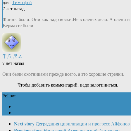
для
Тимо-фей
7 лет назад
Финны были. Они как надо вояки.Не в оленях дело. А олени и
Вермахте были.
千爪 尺.Z
7 лет назад
Они были охотниками прежде всего, а это хорошие стрелки.
Чтобы добавить комментарий, надо залогиниться.
Follow:
Next story
Деградация цивилизации и прогресс Айфонов
Previous story
Настоящий Американский Астронавт