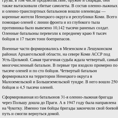
также вытаскивали сбитые самолеты. В состав оленно-лыжных
и оленно-транспортных батальонов вошли оленеводы —
коренные жители Ненецкого округа и республики Коми. Всего 
помощью оленей с линии фронта и из глубокого тыла
противника было вывезено 10,142 тысячи раненых солдат.
Оленные батальоны перевезли к переднему краю 8 тысяч
бойцов и 17 тысяч тонн боеприпасов.
Военные части формировались в Мезенском и Лешуконском
районах Архангельской области, на севере Коми АССР под
Усть-Цильмой. Самая трагичная судьба ждала четвертый, самы
многочисленный батальон. В первые три входило примерно по
тысяче оленей и по сто бойцов. Четвертый батальон
формировался на территории Ненецкого округа в
Малоземельской и Большеземельской тундре. В него вошло 250
бойцов и 4,5 тысячи оленей.
Сформированная из батальонов 31-я оленно-лыжная бригада
через Польшу дошла до Праги. А в 1947 году была направлена
на Чукотку. Именно там бойцы бригады закончили свой боево
путь и смогли вернуться домой.