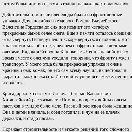
потом большинство пастухов ездило на важенках и ланчаках».
Действительно, многие оленеводы брали на фронт личные
упряжки. Дочь погибшего ездового Романа Выучейского
Валентина Гордеева до сих пор помнит его четвёрку
прекрасных быков белее снега. Ещё в памяти осталось обещани
отца свернуть Гитлеру шею и вскоре вернуться с победой. Вот
как вспоминала об отце, ушедшем на фронт также с личными
оленями, Евдокия Егоровна Канюкова: «Ненцы на войну в то
время вместе с оленями уходили, говорили, что фронту нужен
транспорт. У моего отца была прекрасная упряжка и очень
красивый бык-вожак, он его сам всему научил, выпестовал и
вырастил, можно сказать. И на войну ушли все вместе: ненцы 
их олени».
Бригадир колхоза «Путь Ильича» Степан Васильевич
Хатанзейский рассказывал: «Помню, во время войны совсем
пастухов в тундре было мало. Главный оленевод была женщина
Она и детей нянчила, и обед готовила, и чум на её плечах
держался, и стадо пасла».
Поражает стремительность и чёткость решений того сложного