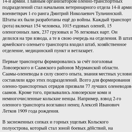
14-й армии. Главным организатором оленно-транспортных
подразделений стал начальник ветеринарного отдела 14-й арми
военветврач 1-го ранга Дмитрий Николаевич Тульчинский.
Штаты их были разработаны ещё до войны. Каждый транспорт
(рота) включал 154 человека, 1015 ездовых оленей, 15
оленогонных лаек, 237 грузовых и 76 легковых нарт. Он
делился на три взвода, а те в свою очередь на отделения. В шта
армейского оленьего транспорта входил штаб, хозяйственное
отделение, медицинский пункт и ветлазарет.
Первые транспорты формировались за счёт поголовья
Ловозерского и Саамского районов Мурманской области.
Саамы-оленеводы в силу своего опыта, знания местных услови
составляли ядро этих подразделений. Всего для формирования
оленно-транспортных отрядов призвали 77 лучших оленеводов
саамов. Кроме того, призывались ловозерские коми и
немногочисленные кольские ненцы. Например, взвод 2-го
оленного транспорта возглавил ненец Алексей Иванович
Летков 1909 года рождения.
В заснеженных сопках и горных ущельях Кольского
полуострова, который стал зоной боевых дёйствий, на