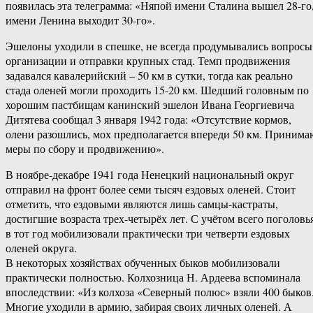
появилась эта телеграмма: «Няпой имени Сталина вышел 28-го
имени Ленина выходит 30-го».
Эшелоны уходили в спешке, не всегда продумывались вопросы
организации и отправки крупных стад. Темп продвижения
задавался кавалерийский – 50 км в сутки, тогда как реально
стада оленей могли проходить 15-20 км. Шедший головным по
хорошим пастбищам канинский эшелон Ивана Георгиевича
Дитятева сообщал 3 января 1942 года: «Отсутствие кормов,
олени разошлись, мох предполагается впереди 50 км. Принима
меры по сбору и продвижению».
В ноябре-декабре 1941 года Ненецкий национальный округ
отправил на фронт более семи тысяч ездовых оленей. Стоит
отметить, что ездовыми являются лишь самцы-кастраты,
достигшие возраста трех-четырёх лет. С учётом всего поголовь
в тот год мобилизовали практически три четверти ездовых
оленей округа.
В некоторых хозяйствах обученных быков мобилизовали
практически полностью. Колхозница Н. Ардеева вспоминала
впоследствии: «Из колхоза «Северный полюс» взяли 400 быков
Многие уходили в армию, забирая своих личных оленей. А