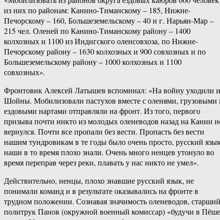
из них по районам: Канино-Тиманскому – 185, Нижне-
Печорскому – 160, Большеземельскому – 40 и г. Нарьян-Мар –
215 чел. Оленей по Канино-Тиманскому району – 1400
колхозных и 1100 из Индигского оленсовхоза, по Нижне-
Печорскому району – 1630 колхозных и 900 совхозных и по
Большеземельскому району – 1000 колхозных и 1100
совхозных».
Фронтовик Алексей Латышев вспоминал: «На войну уходили и
Шойны. Мобилизовали пастухов вместе с оленями, грузовыми 
ездовыми нартами отправляли на фронт. Из того, первого
призыва почти никто из молодых оленеводов назад на Канин н
вернулся. Почти все пропали без вести. Пропасть без вести
нашим тундровикам в те годы было очень просто, русский язы
наши в то время плохо знали. Очень много ненцев утонуло во
время переправ через реки, плавать у нас никто не умел».
Действительно, ненцы, плохо знавшие русский язык, не
понимали команд и в результате оказывались на фронте в
трудном положении. Сознавая значимость оленеводов, старши
политрук Панов (окружной военный комиссар) «будучи в Пёше