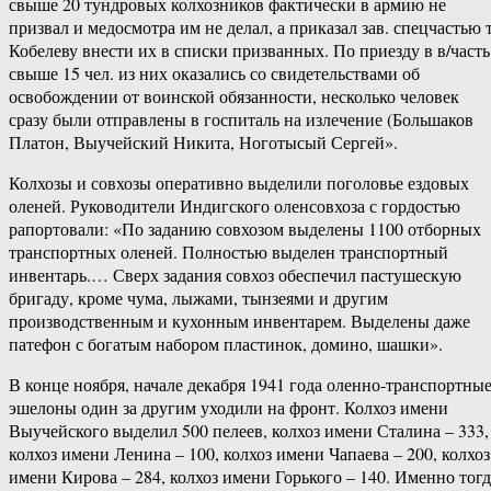
свыше 20 тундровых колхозников фактически в армию не
призвал и медосмотра им не делал, а приказал зав. спецчастью т
Кобелеву внести их в списки призванных. По приезду в в/часть
свыше 15 чел. из них оказались со свидетельствами об
освобождении от воинской обязанности, несколько человек
сразу были отправлены в госпиталь на излечение (Большаков
Платон, Выучейский Никита, Ноготысый Сергей».
Колхозы и совхозы оперативно выделили поголовье ездовых
оленей. Руководители Индигского оленсовхоза с гордостью
рапортовали: «По заданию совхозом выделены 1100 отборных
транспортных оленей. Полностью выделен транспортный
инвентарь.… Сверх задания совхоз обеспечил пастушескую
бригаду, кроме чума, лыжами, тынзеями и другим
производственным и кухонным инвентарем. Выделены даже
патефон с богатым набором пластинок, домино, шашки».
В конце ноября, начале декабря 1941 года оленно-транспортны
эшелоны один за другим уходили на фронт. Колхоз имени
Выучейского выделил 500 пелеев, колхоз имени Сталина – 333,
колхоз имени Ленина – 100, колхоз имени Чапаева – 200, колхоз
имени Кирова – 284, колхоз имени Горького – 140. Именно тогд