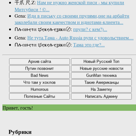
千爪 尺.Z:
Нам не нужно женской писи - мы купили
Митсубиси ! ©...
Gena:
Иди в письку со своими прулями,оне на арбайтн
заколебали своим какчеством и идиотами-клиента...
Ոሉαዙҿτα ಭҿҝҿሉҿʓяҝα〄:
прули? с кем?)...
Gena:
Не тута.Тама - Auto Russia рули с удовольствием....
Ոሉαዙҿτα ಭҿҝҿሉҿʓяҝα〄:
Тама это где?...
Привет, гость!
Рубрики