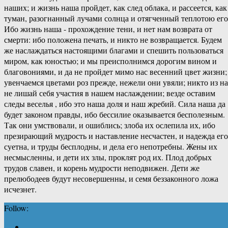
наших; и жизнь наша пройдет, как след облака, и рассеется, как
туман, разогнанный лучами солнца и отягченный теплотою его
Ибо жизнь наша - прохождение тени, и нет нам возврата от
смерти: ибо положена печать, и никто не возвращается. Будем
же наслаждаться настоящими благами и спешить пользоваться
миром, как юностью; и мы преисполнимся дорогим вином и
благовониями, и да не пройдет мимо нас весенний цвет жизни;
увенчаемся цветами роз прежде, нежели они увяли; никто из на
не лишай себя участия в нашем наслаждении; везде оставим
следы веселья , ибо это наша доля и наш жребий. Сила наша да
будет законом правды, ибо бессилие оказывается бесполезным.
Так они умствовали, и ошиблись; злоба их ослепила их, ибо
презирающий мудрость и наставление несчастен, и надежда его
суетна, и труды бесплодны, и дела его непотребны. Жены их
несмысленны, и дети их злы, проклят род их. Плод добрых
трудов славен, и корень мудрости неподвижен. Дети же
прелюбодеев будут несовершенны, и семя беззаконного ложа
исчезнет.
Follow: