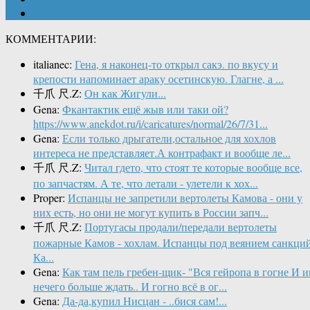
КОММЕНТАРИИ:
italianec:
Гена, я наконец-то открыл сакэ. по вкусу и
крепости напоминает араку осетинскую. Глагне, а ...
千爪 尺.Z:
Он как Жигули...
Gena:
Фкантактик ещё жыв или таки ой?
https://www.anekdot.ru/i/caricatures/normal/26/7/31...
Gena:
Если только дрыгатели,остальное для хохлов
интереса не представляет.А контрафакт и вообще ле...
千爪 尺.Z:
Читал гдето, что стоят те которые вообще все,
по запчастям. А те, что летали - улетели к хох...
Proper:
Испанцы не запретили вертолеты Камова - они у
них есть, но они не могут купить в России запч...
千爪 尺.Z:
Португасы продали/передали вертолеты
пожарные Камов - хохлам. Испанцы под веянием санкци
Ка...
Gena:
Как там пель гребен-щик- "Вся гейропа в гогне И 
нечего больше ждать.. И гогно всё в ог...
Gena:
Да-да,купил Нисцан - ..бися сам!...