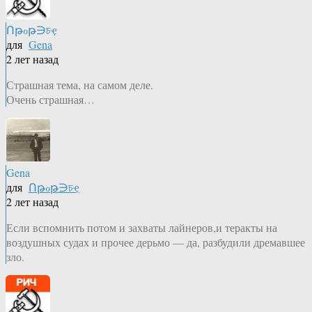
Ոթℴթ∋চҿ
для
Gena
2 лет назад
Страшная тема, на самом деле.
Очень страшная…
Gena
для
Ոթℴթ∋চҿ
2 лет назад
Если вспомнить потом и захваты лайнеров,и теракты на
воздушных судах и прочее дерьмо — да, разбудили дремавшее
зло.