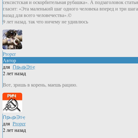
сексистская и оскорбительная рубашка». А подзаголовок стать
гласит: «Эта маленький шаг одного человека вперед и три шага
назад для всего человечества».©
9 лет назад. так что ничему не удивлюсь
Proper
Автор
для
Ոթℴթ∋চҿ
2 лет назад
Вот, зришь в корень, маешь рацию.
Ոթℴթ∋চҿ
для
Proper
2 лет назад