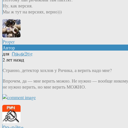
Ну, как версия.
Мы ж тут на версиях, верно)))
Proper
Автор
для
Ոթℴթ∋চҿ
2 лет назад
Странно, детектор хохлов у Ричика, а верить надо мне?
Впрочем, да — мне верить можно. Не нужно — вообще ником
не нужно верить, но мне верить МОЖНО.
Ոթℴթ∋চҿ