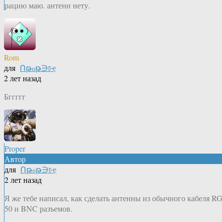
рацию маю. антенн нету.
Rom
для
Ոթℴթ∋চҿ
2 лет назад
Бггггг
Proper
Автор
для
Ոթℴթ∋চҿ
2 лет назад
Я же тебе написал, как сделать антенны из обычного кабеля RG
50 и BNC разъемов.