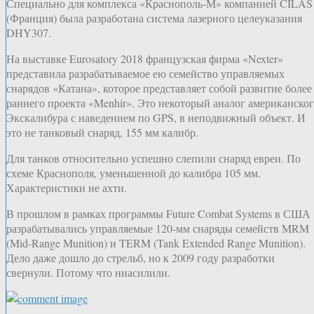
Специально для комплекса «Краснополь-М» компанией CILAS
(Франция) была разработана система лазерного целеуказания
DHY307.
На выставке Eurosatory 2018 французская фирма «Nexter»
представила разрабатываемое ею семейство управляемых
снарядов «Катана», которое представляет собой развитие более
раннего проекта «Menhir». Это некоторый аналог американско
Экскалибура с наведением по GPS, в неподвижный объект. И
это не танковый снаряд, 155 мм калибр.
Для танков относительно успешно слепили снаряд евреи. По
схеме Краснополя, уменьшенной до калибра 105 мм.
Характеристики не ахти.
В прошлом в рамках программы Future Combat Systems в США
разрабатывались управляемые 120-мм снаряды семейств MRM
(Mid-Range Munition) и TERM (Tank Extended Range Munition).
Дело даже дошло до стрельб, но к 2009 году разработки
свернули. Потому что ниасилили.