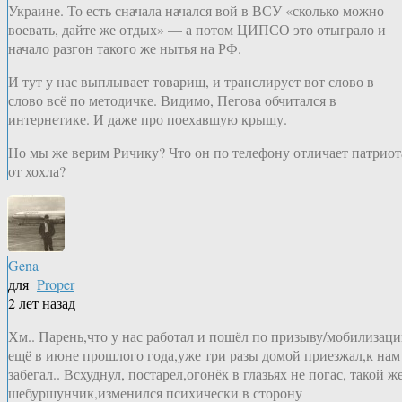
Украине. То есть сначала начался вой в ВСУ «сколько можно
воевать, дайте же отдых» — а потом ЦИПСО это отыграло и
начало разгон такого же нытья на РФ.
И тут у нас выплывает товарищ, и транслирует вот слово в
слово всё по методичке. Видимо, Пегова обчитался в
интернетике. И даже про поехавшую крышу.
Но мы же верим Ричику? Что он по телефону отличает патриот
от хохла?
Gena
для
Proper
2 лет назад
Хм.. Парень,что у нас работал и пошёл по призыву/мобилизац
ещё в июне прошлого года,уже три разы домой приезжал,к нам
забегал.. Всхуднул, постарел,огонёк в глазьях не погас, такой ж
шебуршунчик,изменился психически в сторону