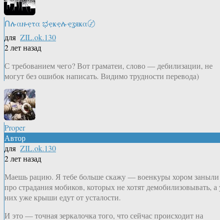
Ոሉαዙҿτα ಭҿҝҿሉҿʓяҝα〄
для
ZIL.ok.130
2 лет назад
С требованием чего? Вот граматеи, слово — дебилизации, не
могут без ошибок написать. Видимо трудности перевода)
Proper
Автор
для
ZIL.ok.130
2 лет назад
Маешь рацию. Я тебе больше скажу — военкуры хором заныли
про страдания мобиков, которых не хотят демобилизовывать, а 
них уже крыши едут от усталости.
И это — точная зеркалочка того, что сейчас происходит на