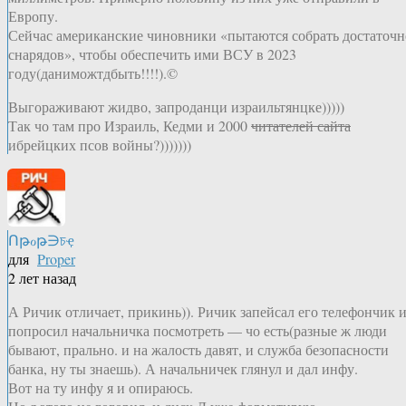
Европу.
Сейчас американские чиновники «пытаются собрать достаточн
снарядов», чтобы обеспечить ими ВСУ в 2023
году(даниможтдбыть!!!!).©
Выгораживают жидво, запроданци израильтянцке)))))
Так чо там про Израиль, Кедми и 2000
читателей сайта
ибрейцких псов войны?)))))))
Ոթℴթ∋চҿ
для
Proper
2 лет назад
А Ричик отличает, прикинь)). Ричик запейсал его телефончик 
попросил начальничка посмотреть — чо есть(разные ж люди
бывают, прально. и на жалость давят, и служба безопасности
банка, ну ты знаешь). А начальничек глянул и дал инфу.
Вот на ту инфу я и опираюсь.