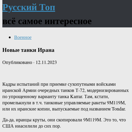
Русский Топ
всё самое интересное
Военное
Новые танки Ирана
Опубликовано
·
12.11.2023
Кадры испытаний при приемке сухопутными войсками
иранской Армии очередных танков Т-72, модернизированных
по упрощенному варианту танка Karrar. Там, кстати,
промелькнули в т.ч. танковые управляемые ракеты 9М119М,
или их иранские копии, выпускаемые под названием Tondar.
Да-да, иранцы круты, они скопировали 9М119М. Это то, что
США ниасилили до сих пор.