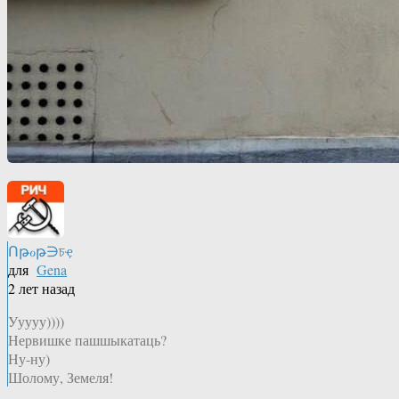
Ոթℴթ∋চҿ
для
Gena
2 лет назад
Ууууу))))
Нервишке пашшыкатаць?
Ну-ну)
Шолому, Земеля!