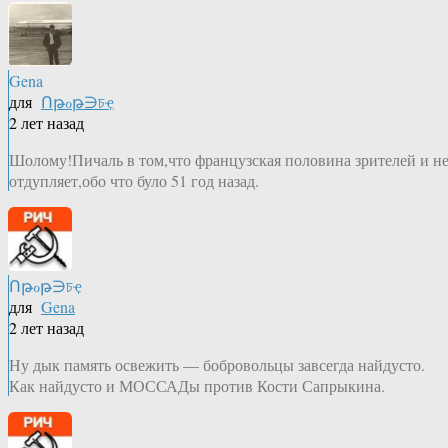
Gena
для
Ոթℴթ∋চҿ
2 лет назад
Шолому!Пичаль в том,что французская половина зрителей и н
отдупляет,обо что було 51 год назад.
Ոթℴթ∋চҿ
для
Gena
2 лет назад
Ну дык память освежить — бобровольцы завсегда найдусто.
Как найдусто и МОССАДы против Кости Сапрыкина.