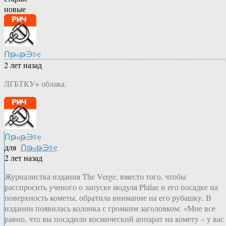
новые
Ոթℴթ∋চҿ
2 лет назад
ЛГБТКУ+ облака.
Ոթℴթ∋চҿ
для
Ոթℴթ∋চҿ
2 лет назад
Журналистка издания The Verge, вместо того, чтобы
расспросить ученого о запуске модуля Philae и его посадке на
поверхность кометы, обратила внимание на его рубашку. В
издании появилась колонка с громким заголовком: «Мне все
равно, что вы посадили космический аппарат на комету – у вас