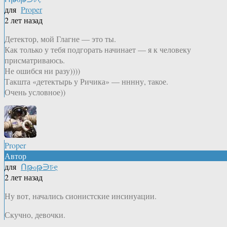
для
Proper
2 лет назад
Детектор, мой Глагне — это ты.
Как только у тебя подгорать начинает — я к человеку
присматриваюсь.
Не ошибся ни разу))))
Такшта «детектырь у Ричика» — нннну, такое.
Очень условное))
Proper
Автор
для
Ոթℴթ∋চҿ
2 лет назад
Ну вот, начались сионистские инсинуации.
Скучно, девочки.