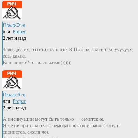
Ոթℴթ∋চҿ
для
Proper
2 лет назад
Зови других, раз ети скушные. В Питере, знаю, там -уууууух,
есть какие.
Есть видео™ с голенькими)))))))
Ոթℴթ∋চҿ
для
Proper
2 лет назад
А инсинуации могут быть только — семитские.
Я же не призываю чат: чемодан-вокзал-израиль( лозунг
сионистов, ежели чо).