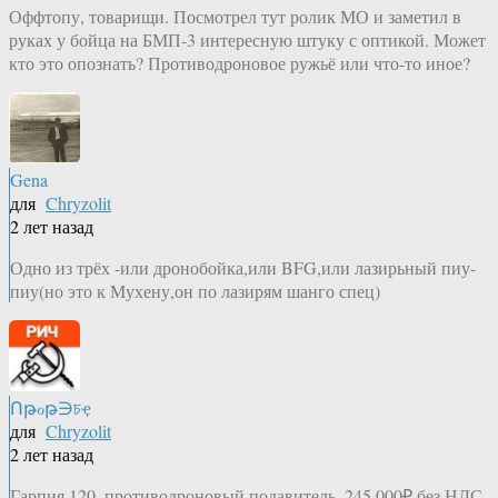
Оффтопу, товарищи. Посмотрел тут ролик МО и заметил в
руках у бойца на БМП-3 интересную штуку с оптикой. Может
кто это опознать? Противодроновое ружьё или что-то иное?
Gena
для
Chryzolit
2 лет назад
Одно из трёх -или дронобойка,или BFG,или лазирьный пиу-
пиу(но это к Мухену,он по лазирям шанго спец)
Ոթℴթ∋চҿ
для
Chryzolit
2 лет назад
Гарпия 120, противодроновый подавитель. 245 000₽ без НДС.