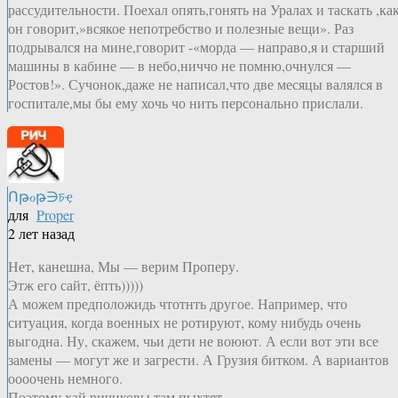
рассудительности. Поехал опять,гонять на Уралах и таскать ,ка
он говорит,»всякое непотребство и полезные вещи». Раз
подрывался на мине,говорит -«морда — направо,я и старший
машины в кабине — в небо,ниччо не помню,очнулся —
Ростов!». Сучонок,даже не написал,что две месяцы валялся в
госпитале,мы бы ему хочь чо нить персонально прислали.
Ոթℴթ∋চҿ
для
Proper
2 лет назад
Нет, канешна, Мы — верим Проперу.
Этж его сайт, ёпть)))))
А можем предположидь чтотнть другое. Например, что
ситуация, когда военных не ротируют, кому нибудь очень
выгодна. Ну, скажем, чьи дети не воюют. А если вот эти все
замены — могут же и загрести. А Грузия битком. А вариантов
оооочень немного.
Поэтому хай ричиковы там пыхтят.