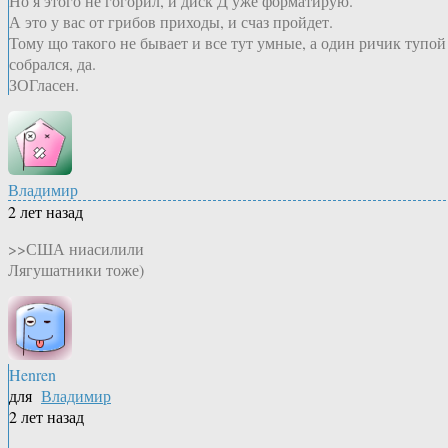
Но я этого не гогорил, и диск Д уже форматирую.
А это у вас от грибов приходы, и счаз пройдет.
Тому що такого не бывает и все тут умные, а один ричик тупой
собрался, да.
ЗОГласен.
Владимир
2 лет назад
>>США ниасилили
Лягушатники тоже)
Henren
для
Владимир
2 лет назад