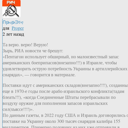
Ոթℴթ∋চҿ
для
Proper
2 лет назад
Та верю. верю! Верую!
Зырь, РИА новости че брешут:
«Пентагон использует обширный, но малоизвестный запас
американских боеприпасов(внезапно!!!) в Израиле, чтобы
удовлетворить острую потребность Украины в артиллерийских
снарядах», — говорится в материале.
Поставки идут с американских складов(внезапно!!!!), созданны
еще в 1970-е годы после арабо-израильского конфликта(тадам
блеать!!!), «когда Соединенные Штаты перебрасывали по
воздуху оружие для пополнения запасов израильских
сил(хъяссе!!!!)».
По данным газеты, в 2022 году США и Израиль договорились 
поставке на Украину около 300 тысяч снарядов калибра 155
миллиметров. Примерно половину из них уже отправили в