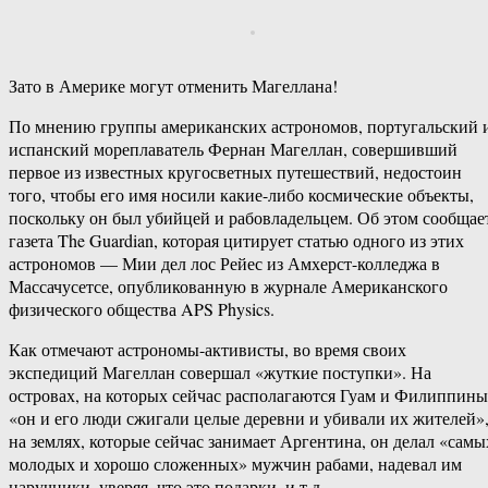
Зато в Америке могут отменить Магеллана!
По мнению группы американских астрономов, португальский 
испанский мореплаватель Фернан Магеллан, совершивший
первое из известных кругосветных путешествий, недостоин
того, чтобы его имя носили какие-либо космические объекты,
поскольку он был убийцей и рабовладельцем. Об этом сообщае
газета The Guardian, которая цитирует статью одного из этих
астрономов — Мии дел лос Рейес из Амхерст-колледжа в
Массачусетсе, опубликованную в журнале Американского
физического общества APS Physics.
Как отмечают астрономы-активисты, во время своих
экспедиций Магеллан совершал «жуткие поступки». На
островах, на которых сейчас располагаются Гуам и Филиппины
«он и его люди сжигали целые деревни и убивали их жителей»
на землях, которые сейчас занимает Аргентина, он делал «самы
молодых и хорошо сложенных» мужчин рабами, надевал им
наручники, уверяя, что это подарки, и т.д.