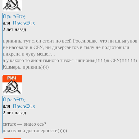
Ոթℴթ∋চҿ
для
Ոթℴթ∋চҿ
2 лет назад
прикинь, тут стон стоит по всей Россиюшке, что ни шпыгунов
не насовали в СБУ, ни диверсантов в тылу не подготовили,
нихрена и луку мешог…
а у какого то анонизмного тчзхъя -шпионы(!!!!!!)в СБУ(!!!!!!!!!)
Кшмаръ, прикинь)))))
Ոթℴթ∋চҿ
для
Ոթℴթ∋চҿ
2 лет назад
сктате — видео есь?
для пущей достоверности))))))