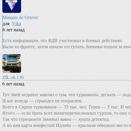
Marquis de Grisver
для
Vika
6 лет назад
Есть информация, что ВДВ участвовал в боевых действиях.
Были во фронте, затем начали отступать, боевики пошли за н
ZIL.ok.130
6 лет назад
Тут Змей недавно заявлял о том, что туркоманы, дескать — по
И каг всигда — стрындел не покраснев.
Всего в Сирии туркоманов — 35 тыс. чел. Турок — 5 тыс. И че
Итого — если брать всех вышеперечисленных гуртом, то они со
Так что турецкие(и Змеевы) заявы — хуцпа детектед.
А во вам карта конфессий Идлиба — красным обведено место 