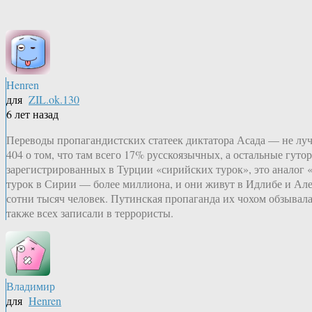
Henren
для
ZIL.ok.130
6 лет назад
Переводы пропагандистских статеек диктатора Асада — не лу
404 о том, что там всего 17% русскоязычных, а остальные гут
зарегистрированных в Турции «сирийских турок», это аналог 
турок в Сирии — более миллиона, и они живут в Идлибе и Але
сотни тысяч человек. Путинская пропаганда их чохом обзывала
также всех записали в террористы.
Владимир
для
Henren