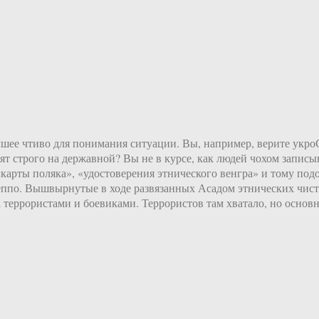
чшее чтиво для понимания ситуации. Вы, например, верите укр
орят строго на державной? Вы не в курсе, как людей чохом запис
«карты поляка», «удостоверения этнического венгра» и тому под
ппо. Вышвырнутые в ходе развязанных Асадом этнических чисто
 террористами и боевиками. Террористов там хватало, но основн