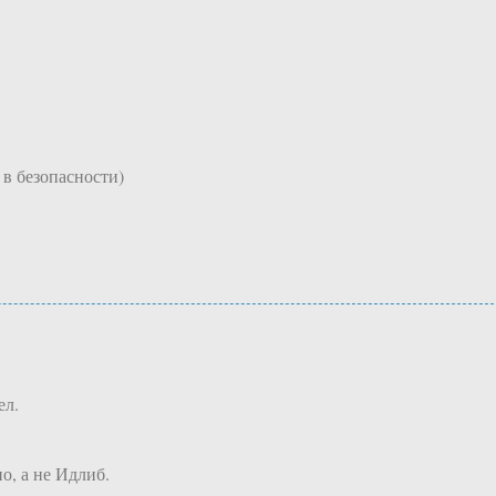
 в безопасности)
ел.
, а не Идлиб.