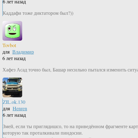
6 лет назад
Каддафи тоже диктатором был?))
Tovbot
для
Владимир
6 лет назад
Хафез Асад точно был, Башар несильно пытался изменить ситуа
ZIL.ok.130
для
Henren
6 лет назад
Змей, если ты приглядишсо, то на приведённом фрагменте карты
которую так проталкивали пиндосии.