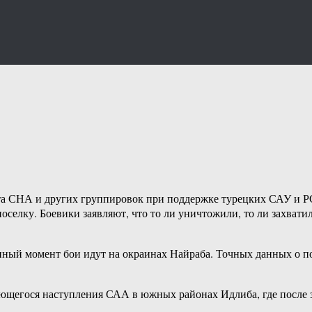
та СНА и других группировок при поддержке турецких САУ и Р
поселку. Боевики заявляют, что то ли уничтожили, то ли захва
ный момент бои идут на окраинах Найраба. Точных данных о пот
ющегося наступления САА в южных районах Идлиба, где после 