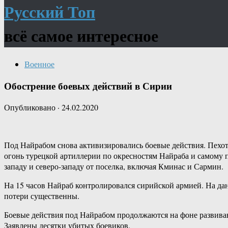
Русский Топ
всё самое интересное
Военное
Обострение боевых действий в Сирии
Опубликовано
·
24.02.2020
Под Найрабом снова активизировались боевые действия. Пехо
огонь турецкой артиллерии по окресностям Найраба и самому 
западу и северо-западу от поселка, включая Кминас и Сармин.
На 15 часов Найраб контролировался сирийской армией. На дан
потери существенны.
Боевые действия под Найрабом продолжаются на фоне развива
Заявлены десятки убитых боевиков.