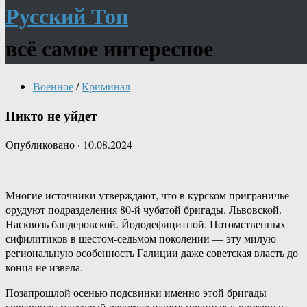
Русский Топ
всё самое интересное
Военное
/
Криминал
Никто не уйдет
Опубликовано
·
10.08.2024
Многие источники утверждают, что в курском приграничье
орудуют подразделения 80-й чубатой бригады. Львовской.
Насквозь бандеровской. Йододефицитной. Потомственных
сифилитиков в шестом-седьмом поколении — эту милую
региональную особенность Галиции даже советская власть до
конца не извела.
Позапрошлой осенью подсвинки именно этой бригады
совершили массовый расстрел наших пленных к востоку от