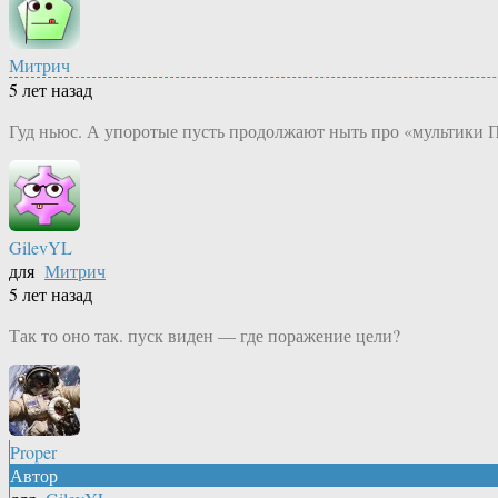
Митрич
5 лет назад
Гуд ньюс. А упоротые пусть продолжают ныть про «мультики 
GilevYL
для
Митрич
5 лет назад
Так то оно так. пуск виден — где поражение цели?
Proper
Автор