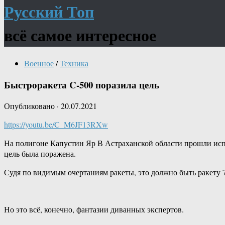
Русский Топ
всё самое интересное
Военное
/
Техника
Быстроракета C-500 поразила цель
Опубликовано
·
20.07.2021
https://youtu.be/C_M6JF13RXw
На полигоне Капустин Яр В Астраханской области прошли испы
цель была поражена.
Судя по видимым очертаниям ракеты, это должно быть ракету 77
Но это всё, конечно, фантазии диванных экспертов.