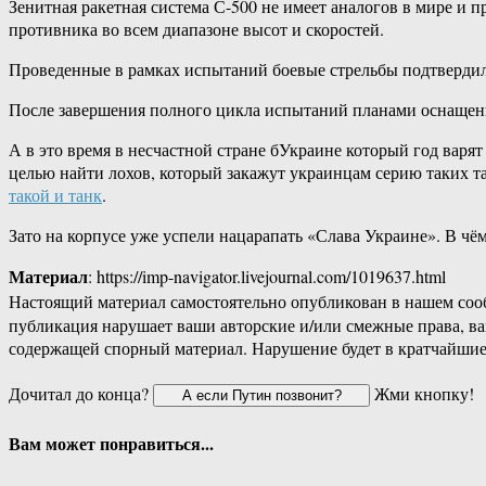
Зенитная ракетная система С-500 не имеет аналогов в мире и
противника во всем диапазоне высот и скоростей.
Проведенные в рамках испытаний боевые стрельбы подтвердил
После завершения полного цикла испытаний планами оснащен
А в это время в несчастной стране бУкраине который год вар
целью найти лохов, который закажут украинцам серию таких та
такой и танк
.
Зато на корпусе уже успели нацарапать «Слава Украине». В чём
Материал
: https://imp-navigator.livejournal.com/1019637.html
Настоящий материал самостоятельно опубликован в нашем соо
публикация нарушает ваши авторские и/или смежные права, в
содержащей спорный материал. Нарушение будет в кратчайшие
Дочитал до конца?
Жми кнопку!
Вам может понравиться...