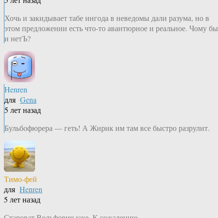
Хочь и закидывает табе ингода в неведомы дали разума, но в
этом предложении есть что-то авантюрное и реальное. Чому бы
и нетЪ?
Henren
для
Gena
5 лет назад
Бульбофюрера — геть! А Жирик им там все быстро разрулит.
Тимо-фей
для
Henren
5 лет назад
Староват Вольфович уже. К сожалению.