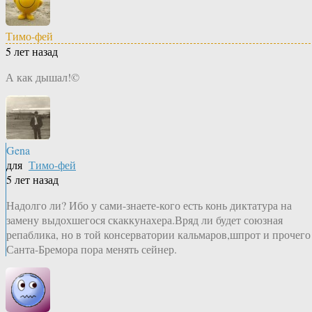
Тимо-фей
5 лет назад
А как дышал!©
Gena
для
Тимо-фей
5 лет назад
Надолго ли? Ибо у сами-знаете-кого есть конь диктатура на
замену выдохшегося скаккунахера.Вряд ли будет союзная
репаблика, но в той консерватории кальмаров,шпрот и прочего
Санта-Бремора пора менять сейнер.