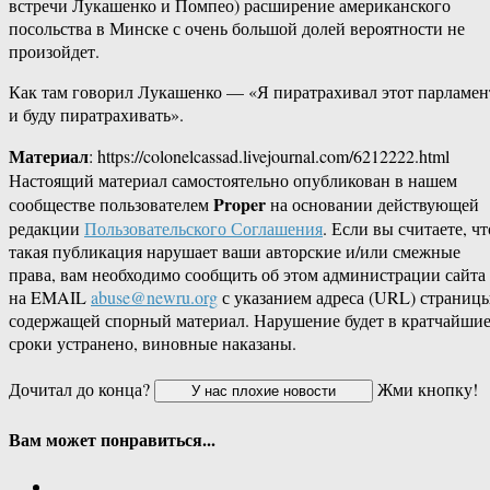
встречи Лукашенко и Помпео) расширение американского
посольства в Минске с очень большой долей вероятности не
произойдет.
Как там говорил Лукашенко — «Я пиратрахивал этот парламен
и буду пиратрахивать».
Материал
: https://colonelcassad.livejournal.com/6212222.html
Настоящий материал самостоятельно опубликован в нашем
Proper
сообществе пользователем
на основании действующей
редакции
Пользовательского Соглашения
. Если вы считаете, чт
такая публикация нарушает ваши авторские и/или смежные
права, вам необходимо сообщить об этом администрации сайта
на EMAIL
abuse@newru.org
с указанием адреса (URL) страницы
содержащей спорный материал. Нарушение будет в кратчайши
сроки устранено, виновные наказаны.
Дочитал до конца?
Жми кнопку!
Вам может понравиться...