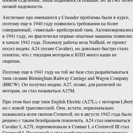
низкой надежности.
Англичане про имевшиеся у Crusader проблемы были в курсе,
поэтому еще в 1940 году появились требования на более
совершенный, «тяжелый» крейсерский танк. Активизировалис
в 1941 году, но фактически первые опытные машины появилис
в начале 1942 года. Поначалу работы вела Nuffield, ее проект
носил индекс A24 (позже Cavalier), но довольно быстро стало
понятно, что с текущим мотором и КПП много каши не
сваришь.
Поэтому еще в 1941 году на той же базе стал разрабатываться
танк силами Birmingham Railway Carriage and Wagon Company
(BRCW). Он получил индекс A27, позже, для различий по
моторам, он стал называться A27M.
При этом был еще танк English Electric (A27L), с мотором Libert
но с новой трансмиссией. Они, кстати, первоначально
назывались всем скопом Cromwell, но в августе 1942 года было
решено с таким безобразием покончить. A24 стал именоваться
Cavalier I, A27L переименовали в Centaur I, а Cromwell III стал
Cromwell I. Последний и стал наиболее успешным из троицы.