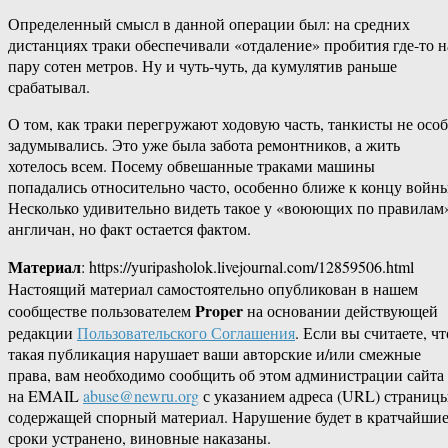
Определенный смысл в данной операции был: на средних
дистанциях траки обеспечивали «отдаление» пробития где-то н
пару сотен метров. Ну и чуть-чуть, да кумулятив раньше
срабатывал.
О том, как траки перегружают ходовую часть, танкисты не осо
задумывались. Это уже была забота ремонтников, а жить
хотелось всем. Посему обвешанные траками машины
попадались относительно часто, особенно ближе к концу войны
Несколько удивительно видеть такое у «воюющих по правилам
англичан, но факт остается фактом.
Материал
: https://yuripasholok.livejournal.com/12859506.html
Настоящий материал самостоятельно опубликован в нашем
Proper
сообществе пользователем
на основании действующей
редакции
Пользовательского Соглашения
. Если вы считаете, чт
такая публикация нарушает ваши авторские и/или смежные
права, вам необходимо сообщить об этом администрации сайта
на EMAIL
abuse@newru.org
с указанием адреса (URL) страницы
содержащей спорный материал. Нарушение будет в кратчайши
сроки устранено, виновные наказаны.