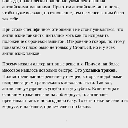
бригада, практически полностью укомплектованная
английскими машинами. При этом английские танки не то,
чтобы хуже воевали, но отношение, тем не менее, к ним было
так себе.
При столь специфичном отношении не стоит удивляться, что
английские танкисты пытались хоть как-то исправить
положение с броневой защитой. Откровенно говоря, по этому
показателю плохо было не только у Cromwell, но и у всех
английских танков.
Посему искали альтернативные решения. Причем наиболее
укладка траков
массовое нашлось довольно быстро. Это
.
Подсмотрели данное решение у немцев, которые подобными
импровизациями развлекались довольно часто. Так вот,
англичане умудрились углубить и усугубить. Если немцы в
основном траки вешали на лоб корпуса, то англичане
превращали танк в новогоднюю ёлку. То есть траки висели и н
корпусе, и на башне, причем еще и по бокам.