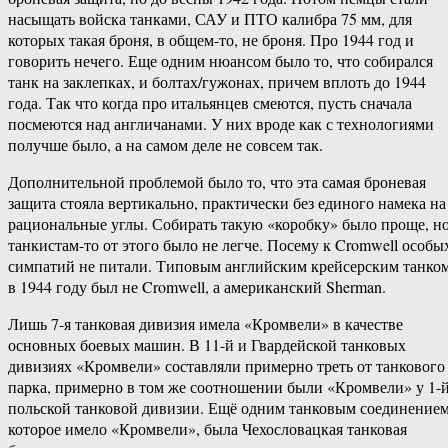
насыщать войска танками, САУ и ПТО калибра 75 мм, для
которых такая броня, в общем-то, не броня. Про 1944 год и
говорить нечего. Еще одним нюансом было то, что собирался
танк на заклепках, и болтах/гужонах, причем вплоть до 1944
года. Так что когда про итальянцев смеются, пусть сначала
посмеются над англичанами. У них вроде как с технологиями
получше было, а на самом деле не совсем так.
Дополнительной проблемой было то, что эта самая броневая
защита стояла вертикально, практически без единого намека на
рациональные углы. Собирать такую «коробку» было проще, н
танкистам-то от этого было не легче. Посему к Cromwell особы
симпатий не питали. Типовым английским крейсерским танко
в 1944 году был не Cromwell, а американский Sherman.
Лишь 7-я танковая дивизия имела «Кромвели» в качестве
основных боевых машин. В 11-й и Гвардейской танковых
дивизиях «Кромвели» составляли примерно треть от танкового
парка, примерно в том же соотношении были «Кромвели» у 1-
польской танковой дивизии. Ещё одним танковым соединением
которое имело «Кромвели», была Чехословацкая танковая