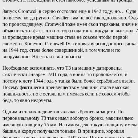
Запуск Cromwell в серию состоялся еще в 1942 году, но… Судя
по всему, когда ругают Cavalier, там не всё так однозначно. Суд
по происходящему, Cromwell тоже имел свои тараканы, иначе н
объяснить тот факт, что полтора года танк никуда не выезжал. 
за прошедшее время машина стала не совсем чтобы первой
свежести. Конечно, Cromwell IV, типовая версия данного танка
на 1944 год, стала более совершенной, в том числе и по
вооружению. Но есть и свои нюансы.
Необходимо вспоминать, что ТЗ на машину датированы
фактически январем 1941 года, а война-то продолжается, и
потому к лету 1944 года у танка были более серьёзные визави.
Посему фактически преимуществом машины стала высокая
подвижность, но с остальным имелась если не совсем чтобы
беда, то явно недочеты.
Одним из таких недочетов являлась броневая защита. По
первоначальному ТЗ танк имел лобовую броню, максимально
имевшую толщину 75 мм. На самом деле такую толщину имела
башня, а корпус получался тоньше. В принципе, хорошая
броневая защита, но до весны 1942 года. Потом немцы стали