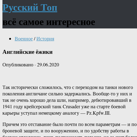
Русский Топ
всё самое интересное
Военное
/
История
Английские ёжики
Опубликовано
·
29.06.2020
Так исторически сложилось, что с переходом на танки нового
поколения англичане сильно задержались. Вообще-то у них и
так не очень хорошо дела шли, например, дебютировавший в
1941 году крейсерский танк Crusader уже на старте боевой
карьеры уступал немецкому аналогу — Pz.Kpfw.III.
Причем это отставание было почти по всем параметрам — и по
броневой защите, и по вооружению, и по удобству работы в
боевом отделении, лишь подвижность повыше, но за счет более