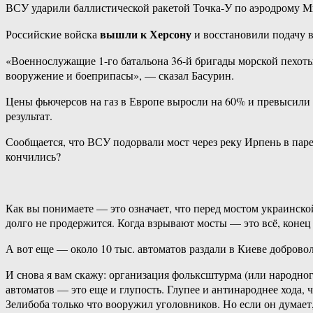
ВСУ ударили баллистической ракетой Точка-У по аэродрому Ми
вышли к Херсону
Российские войска
и восстановили подачу в
«Военнослужащие 1-го батальона 36-й бригады морской пехоты
вооружение и боеприпасы», — сказал Басурин.
Цены фьючерсов на газ в Европе выросли на 60% и превысили 1
результат.
Сообщается, что ВСУ подорвали мост через реку Ирпень в паре
кончились?
Как вы понимаете — это означает, что перед мостом украинской 
долго не продержится. Когда взрывают мосты — это всё, конец
А вот еще — около 10 тыс. автоматов раздали в Киеве добров
И снова я вам скажу: организация фольксштурма (или народного
автоматов — это еще и глупость. Глупее и антинароднее хода, 
Зелибоба только что вооружил уголовников. Но если он думает,