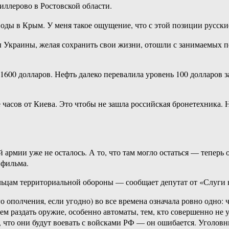
ллерово в Ростовской области.
оды в Крым. У меня такое ощущение, что с этой позиции русские
 Украины, желая сохранить свои жизни, отошли с занимаемых п
600 долларов. Нефть далеко перевалила уровень 100 долларов за
 часов от Киева. Это чтобы не зашла российская бронетехника.
армии уже не осталось. А то, что там могло остаться — теперь о
 фильма.
ольцам территориальной обороны — сообщает депутат от «Слуги
 ополчения, если угодно) во все времена означала ровно одно: ч
чем раздать оружие, особенно автоматы, тем, кто совершенно не 
 что они будут воевать с войсками РФ — он ошибается. Уголовник