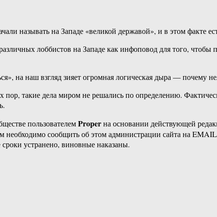
чали называть на Западе «великой державой», и в этом факте ест
 различных лоббистов на Западе как инфоповод для того, чтобы
ься», на наш взгляд зияет огромная логическая дыра — почему н
сих пор, такие дела миром не решались по определению. Фактич
ь.
Proper
бществе пользователем
на основании действующей реда
ам необходимо сообщить об этом администрации сайта на EMAI
 сроки устранено, виновные наказаны.