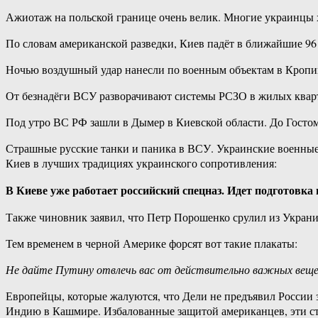
Ажиотаж на польской границе очень велик. Многие украинцы 
По словам американской разведки, Киев падёт в ближайшие 96
Ночью воздушный удар нанесли по военным объектам в Кропив
От безнадёги ВСУ разворачивают системы РСЗО в жилых кварт
Под утро ВС РФ зашли в Дымер в Киевской области. До Гостом
Страшные русские танки и паника в ВСУ. Украинские военные 
Киев в лучших традициях украинского сопротивления:
В Киеве уже работает российский спецназ. Идет подготовк
Также чиновник заявил, что Петр Порошенко срулил из Украни
Тем временем в черной Америке форсят вот такие плакаты:
Не дайте Путину отвлечь вас от действительно важных вещей.
Европейцы, которые жалуются, что Дели не предъявил России з
Индию в Кашмире. Избалованные защитой американцев, эти стр