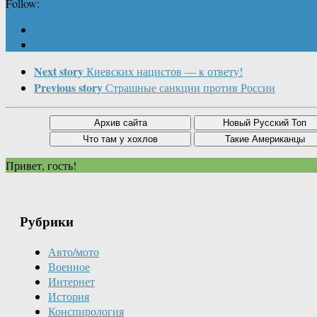
Follow:
Next story
Киевских нацистов — к ответу!
Previous story
Страшные санкции против России
Привет, гость!
Рубрики
Авто/мото
Военное
Интернет
История
Конспирология