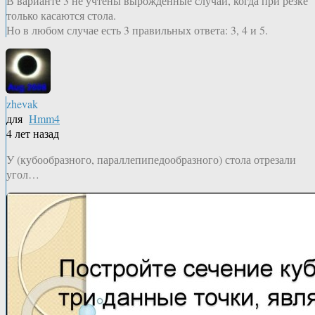
В варианте 3 не учтены вырожденные случаи, когда при резке
только касаются стола.
Но в любом случае есть 3 правильных ответа: 3, 4 и 5.
zhevak
для
Hmm4
4 лет назад
У (кубообразного, параллепипедообразного) стола отрезали
угол…