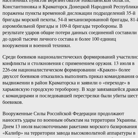
Константиновка и Краматорск Донецкой Народной Республики
поражены пункты временной дислокации подразделений 35-й
бригады морской пехоты, 54-й механизированной бригады, 81-
аэромобильной бригады и 109-й бригады теробороны. В
результате ударов общие потери данных соединений составили
до одной тысячи личного состава и более 100 единиц
вооружения и военной техники.
Среди боевиков националистических формирований участилис
конфликты и столкновения с применением оружия. 13 июля в
226-ом националистическом формировании «Кракен» более
двухсот боевиков отказались выполнять приказ командования о
выдвижении в район Краматорска и заявили о «переходе» в
харьковскую городскую тероборону. В ходе завязавшейся драк
с командирами и последовавшей перестрелки были убиты шест
боевиков.
Вооруженные Силы Российской Федерации продолжают
наносить удары по военным объектам на территории Украины.
Днем 13 июля высокоточными ракетами морского базирования
«Калибр» на территории завода высоковольтной аппаратуры в