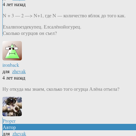
4 лет назад
N + 3 — 2 —> N+1, где N — количество яблок до того как.
Ехалвпоездекупец. Елсалёнойогурец.
Сколько огурцов он съел?
ironback
для
zhevak
4 лет назад
Ну откуда мы знаем, сколько того огурца Алёна отъела?
Proper
Автор
для
zhevak