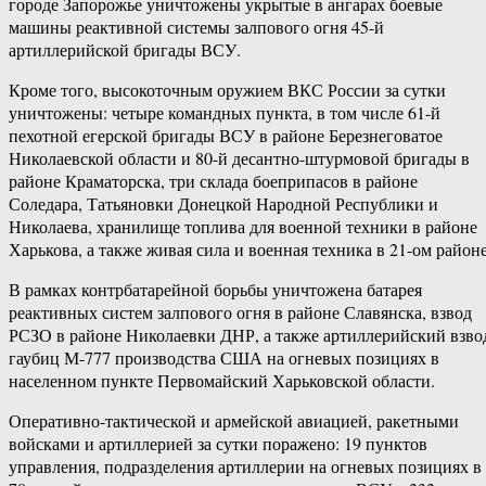
городе Запорожье уничтожены укрытые в ангарах боевые
машины реактивной системы залпового огня 45-й
артиллерийской бригады ВСУ.
Кроме того, высокоточным оружием ВКС России за сутки
уничтожены: четыре командных пункта, в том числе 61-й
пехотной егерской бригады ВСУ в районе Березнеговатое
Николаевской области и 80-й десантно-штурмовой бригады в
районе Краматорска, три склада боеприпасов в районе
Соледара, Татьяновки Донецкой Народной Республики и
Николаева, хранилище топлива для военной техники в районе
Харькова, а также живая сила и военная техника в 21-ом районе
В рамках контрбатарейной борьбы уничтожена батарея
реактивных систем залпового огня в районе Славянска, взвод
РСЗО в районе Николаевки ДНР, а также артиллерийский взво
гаубиц М-777 производства США на огневых позициях в
населенном пункте Первомайский Харьковской области.
Оперативно-тактической и армейской авиацией, ракетными
войсками и артиллерией за сутки поражено: 19 пунктов
управления, подразделения артиллерии на огневых позициях в