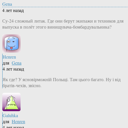
Gena
4 лет назад
Су-24 сложный литак. Где они берут экипажи и техников для
выпуска в полёт этого винищувача-бомбардувальника?
Henren
для
Gena
4 лет назад
Як где? У ясновірможній Польщі. Там цього багато. Ну і вiд
братів-чехів, звісно.
Galuhka
для
Henren
4 лет назад