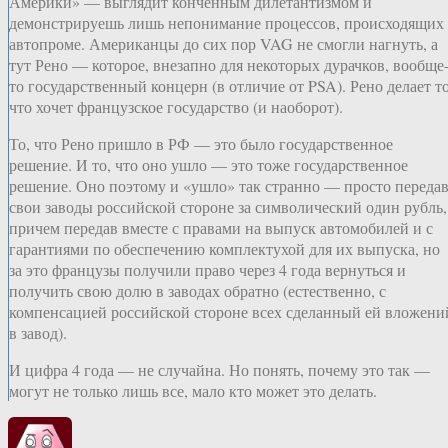
Америки» — выглядит конченным дилетантизмом и
демонстрируешь лишь непонимание процессов, происходящих
автопроме. Американцы до сих пор VAG не смогли нагнуть, а
тут Рено — которое, внезапно для некоторых дурачков, вообще
то государственный концерн (в отличие от PSA). Рено делает то
что хочет французское государство (и наоборот).
То, что Рено пришло в РФ — это было государственное
решение. И то, что оно ушло — это тоже государственное
решение. Оно поэтому и «ушло» так странно — просто переда
свои заводы российской стороне за символический один рубль,
причем передав вместе с правами на выпуск автомобилей и с
гарантиями по обеспечению комплектухой для их выпуска, но
за это французы получили право через 4 года вернуться и
получить свою долю в заводах обратно (естественно, с
компенсацией российской стороне всех сделанный ей вложени
в завод).
И цифра 4 года — не случайна. Но понять, почему это так —
могут не только лишь все, мало кто может это делать.