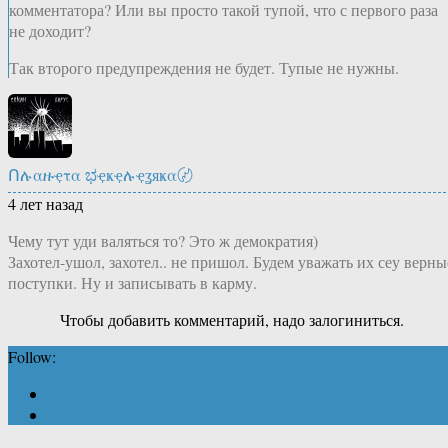
комментатора? Или вы просто такой тупой, что с первого раза
не доходит?
Так второго предупреждения не будет. Тупые не нужны.
Ոሉαዙҿτα ಭҿҝҿሉҿʓяҝα〄
4 лет назад
Чему тут уди валяться то? Это ж демократия)
Захотел-ушол, захотел.. не пришол. Будем уважать их сеу верны
поступки. Ну и записывать в карму.
Чтобы добавить комментарий, надо залогиниться.
Follow: