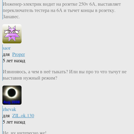
Инженер-электрик видит на розетке 250v 6А, выставляет
переключатель тестера на 6А и тычет концы в розетку.
Занавес.
saor
для
Proper
5 лет назад
Извиняюсь, а чем в неё тыкать? Или вы про то что тычут не
выставив нужный режим?
zhevak
для
ZIL.ok.130
5 лет назад
Не, ну интересно же!