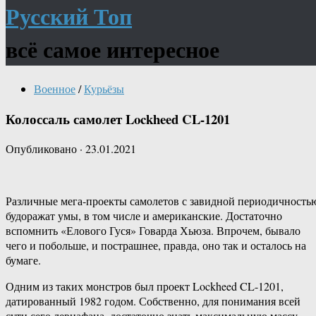
Русский Топ
всё самое интересное
Военное
/
Курьёзы
Колоссаль самолет Lockheed CL-1201
Опубликовано
·
23.01.2021
Различные мега-проекты самолетов с завидной периодичность
будоражат умы, в том числе и американские. Достаточно
вспомнить «Елового Гуся» Говарда Хьюза. Впрочем, бывало
чего и побольше, и пострашнее, правда, оно так и осталось на
бумаге.
Одним из таких монстров был проект Lockheed CL-1201,
датированный 1982 годом. Собственно, для понимания всей
сути сего левиафана, достаточно знать максимальную массу