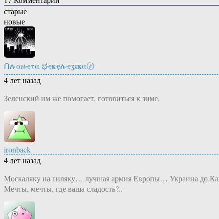
старые
новые
Ոሉαዙҿτα ಭҿҝҿሉҿʓяҝα〄
4 лет назад
Зеленский им же помогает, готовиться к зиме.
ironback
4 лет назад
Москаляку на гиляку… лучшая армия Европы… Украина до Кав
Мечты, мечты, где ваша сладость?..