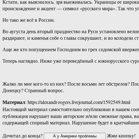
Кстати, как выяснилось, зря выеживалась. Украинцы ее широки
происхождение и акцент — символ «русского мира». Так что у
Не тако же всё в России.
Во аугуста день вторый празднество на Руси установлено вели
раздирают, и каменья собе о главы сокрушают, и во колодези 
Аще же кто попущением Господним во грех содомской ввержен, 
Теперь наглядно. Ниже уже переведённый с южнорусского сур
Жалко ли мне кого-то из них? После восьми лет обстрелов? П
Донецку? Странный вопрос.
Материал
: https://alexandr-rogers.livejournal.com/1592549.html
Настоящий материал самостоятельно опубликован в нашем соо
публикация нарушает ваши авторские и/или смежные права, в
содержащей спорный материал. Нарушение будет в кратчайшие
Дочитал до конца?
Жми кнопку!