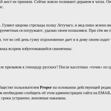
й жест не приняли. Сейчас вовсю поливают дерьмом в чатах. Она
пс.
е. Гуляют широко стрельцы полку Летучаго, и мед-пиво-зелено 
струеметныя ся погружают, удалью своея похваляяся. При сём же
тот во сей день гузну отдохновение дает и в дому своем сидит 
жика всхрюк взбунтовавшейся свинятины:
осле призывов к геноциду русских? После кассетных «точек» по
Proper
бществе пользователем
на основании действующей реда
ам необходимо сообщить об этом администрации сайта на EMAI
 сроки устранено, виновные наказаны.