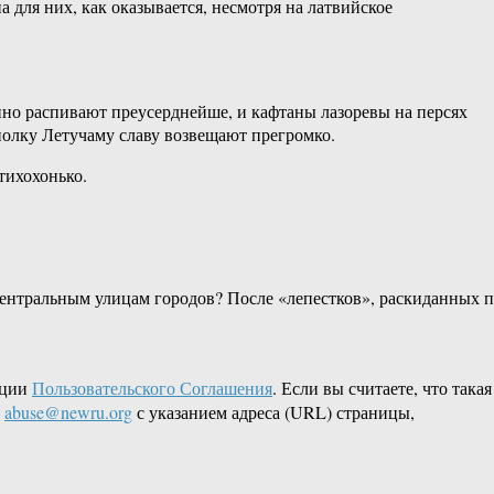
 для них, как оказывается, несмотря на латвийское
вино распивают преусерднейше, и кафтаны лазоревы на персях
 полку Летучаму славу возвещают прегромко.
тихохонько.
 центральным улицам городов? После «лепестков», раскиданных 
кции
Пользовательского Соглашения
. Если вы считаете, что такая
L
abuse@newru.org
с указанием адреса (URL) страницы,