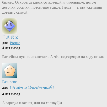
бизнес. Откроется киоск со жрачкой и лимонадом, потом
девочки-сосалки, потом еще всякое. Глядь — а там уже мини-
хотель с сауной.
千爪 尺.Z
для
Proper
4 лет назад
Бассейны нужно исключить. А чё с подзарядом на ходу никак
Базилевс
для
Ոሉαዙҿτα ಭҿҝҿሉҿʓяҝα〄
4 лет назад
А зарядка платная, или на халяву?)))