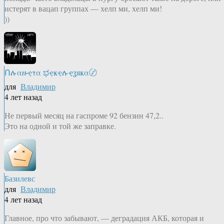
истерят в вацап группах — хелп ми, хелп ми!
))
Ոሉαዙҿτα ಭҿҝҿሉҿʓяҝα〄
для
Владимир
4 лет назад
Не первый месяц на гаспроме 92 бензин 47,2..
Это на одной и той же заправке.
Базилевс
для
Владимир
4 лет назад
Главное, про что забывают, — деградация АКБ, которая и