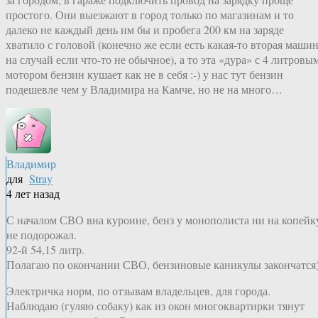
простого. Они выезжают в город только по магазинам и то
далеко не каждый день им бы и пробега 200 км на заряде
хватило с головой (конечно же если есть какая-то вторая маши
на случай если что-то не обычное), а то эта «дура» с 4 литровы
мотором бензин кушает как не в себя :-) у нас тут бензин
подешевле чем у Владимира на Камче, но не на много…
Владимир
для
Stray
4 лет назад
С началом СВО вна куроине, бенз у монополиста ни на копейк
не подорожал.
92-й 54,15 литр.
Полагаю по окончании СВО, бензиновые каникулы закончатся
Электричка норм, по отзывам владельцев, для города.
Наблюдаю (гуляю собаку) как из окон многоквартирки тянут