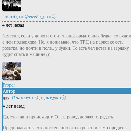
Ոሉαዙҿτα ಭҿҝҿሉҿʓяҝα〄
4 лет назад
Заметил, если у дороги стоит трансформаторная будка, то рядо
с ней подзарядка. Не, я пони маю, что ТРЦ на парковке есть
розетка, но почти в поле.. у будки. То есть чел встав на зарядку
будет спать в машине?))
Proper
Автор
для
Ոሉαዙҿτα ಭҿҝҿሉҿʓяҝα〄
4 лет назад
Да, это так и происходит. Электровод должен страдать.
Предполагается, что постепенно около розетки самозародится