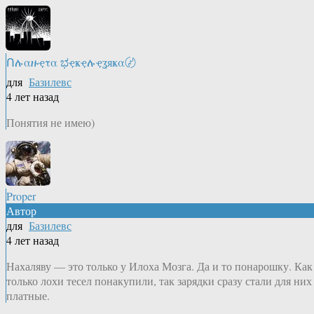
Ոሉαዙҿτα ಭҿҝҿሉҿʓяҝα〄
для
Базилевс
4 лет назад
Понятия не имею)
Proper
Автор
для
Базилевс
4 лет назад
Нахаляву — это только у Илоха Мозга. Да и то понарошку. Как
только лохи тесел понакупили, так зарядки сразу стали для них
платные.