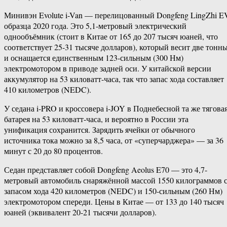
Минивэн Evolute i-Van — перелицованный Dongfeng LingZhi E
образца 2020 года. Это 5,1-метровый электрический
однообъёмник (стоит в Китае от 165 до 207 тысяч юаней, что
соответствует 25-31 тысяче долларов), который весит две тонн
и оснащается единственным 123-сильным (300 Нм)
электромотором в приводе задней оси. У китайской версии
аккумулятор на 53 киловатт-часа, так что запас хода составляет
410 километров (NEDC).
У седана i-PRO и кроссовера i-JOY в Поднебесной та же тягова
батарея на 53 киловатт-часа, и вероятно в России эта
унификация сохранится. Зарядить ячейки от обычного
источника тока можно за 8,5 часа, от «суперчарджера» — за 36
минут с 20 до 80 процентов.
Седан представляет собой Dongfeng Aeolus E70 — это 4,7-
метровый автомобиль снаряжённой массой 1550 килограммов 
запасом хода 420 километров (NEDC) и 150-сильным (260 Нм)
электромотором спереди. Цены в Китае — от 133 до 140 тысяч
юаней (эквивалент 20-21 тысячи долларов).