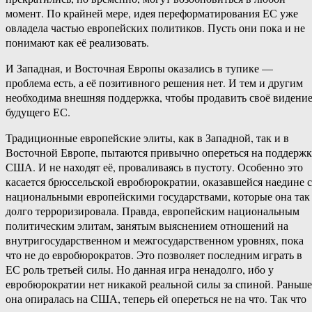
момент. По крайней мере, идея переформатирования ЕС уже
овладела частью европейских политиков. Пусть они пока и не
понимают как её реализовать.
И Западная, и Восточная Европы оказались в тупике —
проблема есть, а её позитивного решения нет. И тем и другим
необходима внешняя поддержка, чтобы продавить своё видени
будущего ЕС.
Традиционные европейские элиты, как в Западной, так и в
Восточной Европе, пытаются привычно опереться на поддерж
США. И не находят её, проваливаясь в пустоту. Особенно это
касается брюссельской евробюрократии, оказавшейся наедине с
национальными европейскими государствами, которые она так
долго терроризировала. Правда, европейским национальным
политическим элитам, занятым выяснением отношений на
внутригосударственном и межгосударственном уровнях, пока
что не до евробюрократов. Это позволяет последним играть в
ЕС роль третьей силы. Но данная игра ненадолго, ибо у
евробюрократии нет никакой реальной силы за спиной. Раньше
она опиралась на США, теперь ей опереться не на что. Так что