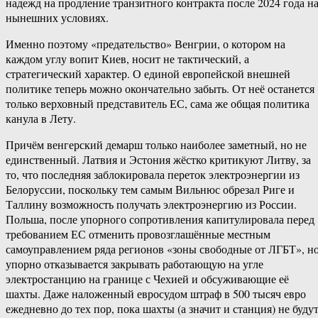
надежд на продление транзитного контракта после 2024 года н
нынешних условиях.
Именно поэтому «предательство» Венгрии, о котором на
каждом углу вопит Киев, носит не тактический, а
стратегический характер. О единой европейской внешней
политике теперь можно окончательно забыть. От неё останется
только верховный представитель ЕС, сама же общая политика
канула в Лету.
Причём венгерский демарш только наиболее заметный, но не
единственный. Латвия и Эстония жёстко критикуют Литву, за
то, что последняя заблокировала переток электроэнергии из
Белоруссии, поскольку тем самым Вильнюс обрезал Риге и
Таллину возможность получать электроэнергию из России.
Польша, после упорного сопротивления капитулировала перед
требованием ЕС отменить провозглашённые местным
самоуправлением ряда регионов «зоны свободные от ЛГБТ», н
упорно отказывается закрывать работающую на угле
электростанцию на границе с Чехией и обсуживающие её
шахты. Даже наложенный евросудом штраф в 500 тысяч евро
ежедневно до тех пор, пока шахты (а значит и станция) не буду