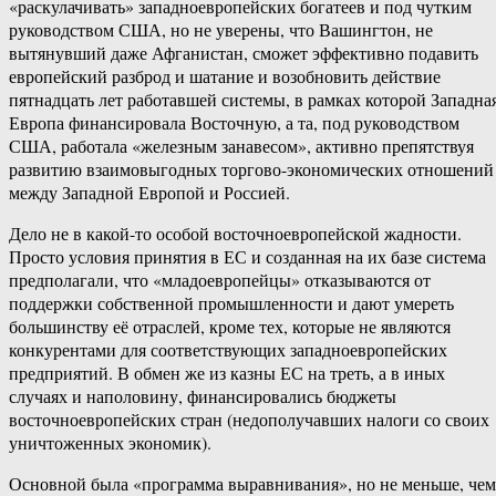
«раскулачивать» западноевропейских богатеев и под чутким
руководством США, но не уверены, что Вашингтон, не
вытянувший даже Афганистан, сможет эффективно подавить
европейский разброд и шатание и возобновить действие
пятнадцать лет работавшей системы, в рамках которой Западна
Европа финансировала Восточную, а та, под руководством
США, работала «железным занавесом», активно препятствуя
развитию взаимовыгодных торгово-экономических отношений
между Западной Европой и Россией.
Дело не в какой-то особой восточноевропейской жадности.
Просто условия принятия в ЕС и созданная на их базе система
предполагали, что «младоевропейцы» отказываются от
поддержки собственной промышленности и дают умереть
большинству её отраслей, кроме тех, которые не являются
конкурентами для соответствующих западноевропейских
предприятий. В обмен же из казны ЕС на треть, а в иных
случаях и наполовину, финансировались бюджеты
восточноевропейских стран (недополучавших налоги со своих
уничтоженных экономик).
Основной была «программа выравнивания», но не меньше, чем