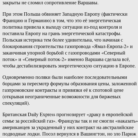
закрыты не сломил сопротивление Варшавы.
При этом Польша обвиняет Западную Европу (фактически
Францию и Германию) в том, что это её энергетическая
политика привела к выходу ситуации из-под контроля и
поставила Европу на грань энергетической катастрофы.
Польская истерика тем более удивительна, что начиная с
блокирования строительства газопровода «Ямал-Европа-2» и
заканчивая упорной борьбой с газопроводами «Северный
поток» и «Северный поток-2» именно Варшава сделала всё,
чтобы дестабилизировать энергетическую ситуацию в Европе.
Одновременно поляки были наиболее последовательными
борцами за пересмотр формулы образования цены, заложенной
газпромовские контракты и привязки её к спотовой цене
(открывая неограниченные возможности для биржевых
спекуляций).
Британская Daily Express прогнозирует «драку в европейской
семье за российский газ». Французы так и не смогли «наказать»
американцев за украденный у них контракт на австралийские
подводные лодки. Посол вернулся в Вашингтон, но зло Париж