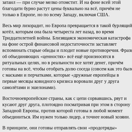
затаил — при случае мелко отомстит. И на фоне всей этой
благодати бурно растут цены буквально на всё, причём не
только в Европе, но по всему Западу, включая США.
Весь мир лихорадит, но Европа превращается в такой бурлящи
котёл, которым она была четыреста лет назад, во время
Тридцатилетней войны. Близящаяся экономическая катастрофа
на фоне острой финансовой недостаточности заставляет
вспоминать старые обиды и плодит новые противоречия. Фраз
об объединяющих «ценностях» всё ещё произносятся в
ритуальных целях, но в реальности все хотят денег, причём
готовы на всё, чтобы отобрать долю соседа (совсем как это был
с масками и перчатками, которые «дружные европейцы в
первые месяцы ковидного кризиса воровали друг у друга
самолётами и эшелонами).
Восточноевропейские страны, как с цепи сорвавшись, рвут и
кусают друг друга, плотоядно посматривая при этом в сторону
Западной Европы, против которой готовы в любой момент
объединиться. Им нужен только лидер, а точнее новый хозяин.
В принципе, они готовы отправлять свои «продотряды»