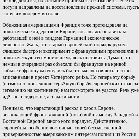
не предвидится, их сознание принимать отказывается. Все их
потуги направлены на восстановление прежней системы, пусть
с другим лидером во главе.
Обиженная американцами Франция тоже претендовала на
политическое лидерство в Европе, соглашаясь оставить за
работавшей с ней в тандеме Германией экономическое
лидерство. Жаль, что старый европейский порядок рухнул
слишком быстро и эксперимент с французскими претензиями н
политическую гегемонию не удалось поставить. Думаю, что
немцы в очередной раз объехали бы французов на кривой
кобыле и французы очнулись бы, только оказавшись плотно
вписанными в проект Четвёртого рейха. Но теперь эту борьбу
(возможно, последнюю серьёзную борьбу европейских стран за
гегемонию на континенте) нам посмотреть не удастся. Речь уже
идёт не о лидерстве, а о выживании.
Понимаю, что нарастающий раскол и хаос в Европе,
возникающий фронт холодной (пока) войны между Западной и
Восточной Европой много кого порадует. Действительно,
европейцы, особенно восточные, своей бессмысленной
приверженностью американским интересам попили из России