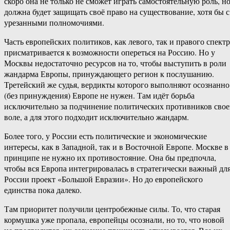
скоро она не только не сможет играть самостоятельную роль, н
должна будет защищать своё право на существование, хотя бы с
урезанными полномочиями.
Часть европейских политиков, как левого, так и правого спектр
присматривается к возможности опереться на Россию. Но у
Москвы недостаточно ресурсов на то, чтобы выступить в роли
жандарма Европы, принуждающего регион к послушанию.
Третейский же судья, вердикты которого выполняют осознанно
(без принуждения) Европе не нужен. Там идёт борьба
исключительно за подчинение политических противников сво
воле, а для этого подходит исключительно жандарм.
Более того, у России есть политические и экономические
интересы, как в Западной, так и в Восточной Европе. Москве в
принципе не нужно их противостояние. Она бы предпочла,
чтобы вся Европа интегрировалась в стратегически важный дл
России проект «Большой Евразии». Но до европейского
единства пока далеко.
Там приоритет получили центробежные силы. То, что старая
кормушка уже пропала, европейцы осознали, но то, что новой