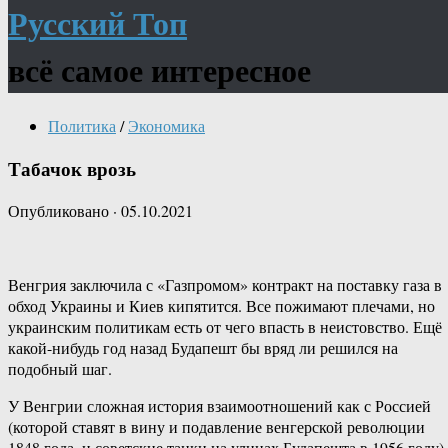
Русский Топ
всё самое интересное
Политика
/
Экономика
Табачок врозь
Опубликовано
·
05.10.2021
Венгрия заключила с «Газпромом» контракт на поставку газа в
обход Украины и Киев кипятится. Все пожимают плечами, но
украинским политикам есть от чего впасть в неистовство. Ещё
какой-нибудь год назад Будапешт бы вряд ли решился на
подобный шаг.
У Венгрии сложная история взаимоотношений как с Россией
(которой ставят в вину и подавление венгерской революции
1848 года, и советские танки на улицах Будапешта в 1956 году),