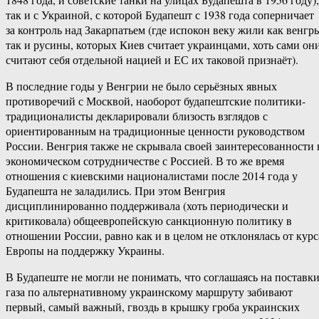
так и с Украиной, с которой Будапешт с 1938 года соперничает
за контроль над Закарпатьем (где испокон веку жили как венгр
так и русины, которых Киев считает украинцами, хоть сами он
считают себя отдельной нацией и ЕС их таковой признаёт).
В последние годы у Венгрии не было серьёзных явных
противоречий с Москвой, наоборот будапештские политики-
традиционалисты декларировали близость взглядов с
ориентированным на традиционные ценности руководством
России. Венгрия также не скрывала своей заинтересованности 
экономическом сотрудничестве с Россией. В то же время
отношения с киевскими националистами после 2014 года у
Будапешта не заладились. При этом Венгрия
дисциплинированно поддерживала (хоть периодически и
критиковала) общеевропейскую санкционную политику в
отношении России, равно как и в целом не отклонялась от курс
Европы на поддержку Украины.
В Будапеште не могли не понимать, что соглашаясь на поставк
газа по альтернативному украинскому маршруту забивают
первый, самый важный, гвоздь в крышку гроба украинских