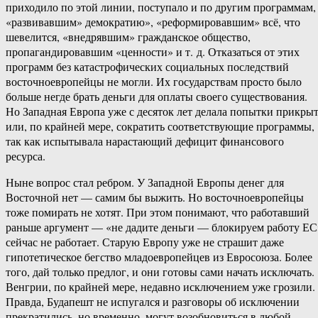
приходило по этой линии, поступало и по другим программам,
«развивавшим» демократию», «реформировавшим» всё, что
шевелится, «внедрявшим» гражданское общество,
пропагандировавшим «ценности» и т. д. Отказаться от этих
программ без катастрофических социальных последствий
восточноевропейцы не могли. Их государствам просто было
больше негде брать деньги для оплаты своего существования.
Но Западная Европа уже с десяток лет делала попытки прикры
или, по крайней мере, сократить соответствующие программы,
так как испытывала нарастающий дефицит финансового
ресурса.
Ныне вопрос стал ребром. У Западной Европы денег для
Восточной нет — самим бы выжить. Но восточноевропейцы
тоже помирать не хотят. При этом понимают, что работавший
раньше аргумент — «не дадите деньги — блокируем работу ЕС
сейчас не работает. Старую Европу уже не страшит даже
гипотетическое бегство младоевропейцев из Евросоюза. Более
того, дай только предлог, и они готовы сами начать исключать.
Венгрии, по крайней мере, недавно исключением уже грозили.
Правда, Будапешт не испугался и разговоры об исключении
прекратились, но временно, могут возобновиться в любой