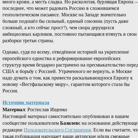
много крови, а месть сладка. Но расколотая, бурлящая Европа 
последнее, что может радовать Россию в сложившемся
геополитическом пасьянсе. Москве на Западе значительно
больше подошёл бы сильный, единый союзник (пусть даже
сложный, а кто сейчас прост?), чем свора дерущихся
амбициозных карликов, постоянно пытающаяся втянуть в свои
разборки третьи страны.
Однако, судя по всему, отведённое историей на укрепление
европейского единства и реформирование европейских
структур время бездарно растрачено на пресмыкательство пере
США и борьбу с Россией. Утраченного не вернуть, и Москве
надо думать о том, как привести раскалывающуюся Европу к
новому «Вестфальскому миру», гарантом которого стала бы
Россия.
Источник материала
Материал
: Ростислав Ищенко
Настоящий материал самостоятельно опубликован в нашем
Базилевс
сообществе пользователем
на основании действующе
редакции
Пользовательского Соглашения
. Если вы считаете, чт
такая публикация нарушает ваши авторские и/или смежные