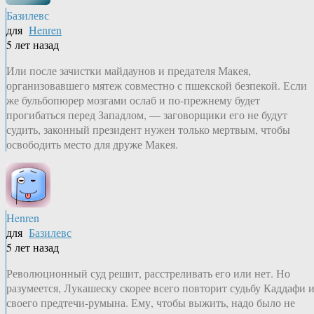
Базилевс
для
Henren
5 лет назад
Или после зачистки майдаунов и предателя Макея,
организовавшего мятеж совместно с пшекской безпекой. Если
же бульбопюрер мозгами ослаб и по-прежнему будет
прогибаться перед Западлом, — заговорщики его не будут
судить, законный президент нужен только мертвым, чтобы
освободить место для друже Макея.
Henren
для
Базилевс
5 лет назад
Революционный суд решит, расстреливать его или нет. Но
разумеется, Лукашеску скорее всего повторит судьбу Каддафи 
своего предтечи-румына. Ему, чтобы выжить, надо было не