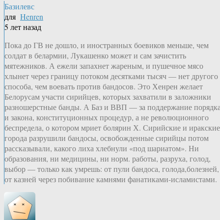
Базилевс
для
Henren
5 лет назад
Пока до ГВ не дошло, и иностранных боевиков меньше, чем
солдат в белармии, Лукашенко может и сам зачистить
мятежников. А ежели запахнет жареным, и пушечное мясо
хлынет через границу потоком десятками тысяч — нет другого
способа, чем воевать против бандосов. Это Хенрен желает
Белорусам участи сирийцев, которых захватили в заложники
разношерстные банды. А Баз и ВВП — за поддержание порядк
и закона, конституционных процедур, а не революционного
беспредела, о котором мриет болярин Х. Сирийские и иракские
города разрушили бандосы, освобожденные сирийцы потом
рассказывали, какого лиха хлебнули «под шариатом». Ни
образования, ни медицины, ни норм. работы, разруха, голод,
выбор — только как умрешь: от пули бандоса, голода,болезней,
от казней через побивание камнями фанатиками-исламистами.