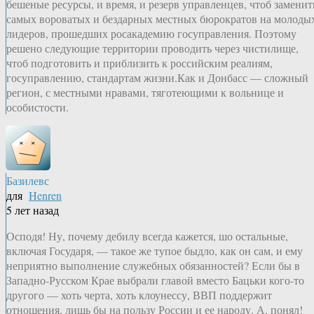
бешеные ресурсы, и время, и резерв управленцев, чтоб заменит
самых вороватых и бездарных местных бюрократов на молоды
лидеров, прошедших росакадемию госуправления. Поэтому
решено следующие территории проводить через чистилище,
чтоб подготовить и приблизить к российским реалиям,
госуправлению, стандартам жизни.Как и Донбасс — сложный
регион, с местными нравами, тяготеющими к вольнице и
особистости.
Базилевс
для
Henren
5 лет назад
Осподя! Ну, почему дебилу всегда кажется, шо остальные,
включая Государя, — такое же тупое быдло, как он сам, и ему
неприятно выполнение служебных обязанностей? Если бы в
Западно-Русском Крае выбрали главой вместо Бацьки кого-то
другого — хоть черта, хоть клоунессу, ВВП поддержит
отношения, лишь бы на пользу России и ее народу. А, понял!