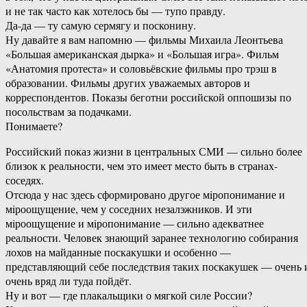
и не так часто как хотелось бы — тупо правду.
Да-да — ту самую сермягу и посконину.
Ну давайте я вам напомню — фильмы Михаила Леонтьева
«Большая американская дырка» и «Большая игра». Фильм
«Анатомия протеста» и соловьёвские фильмы про трэш в
образовании. Фильмы других уважаемых авторов и
корреспондентов. Показы беготни российской оппошизы по
посольствам за подачками.
Понимаете?
Российский показ жизни в центральных СМИ — сильно более
близок к реальности, чем это имеет место быть в странах-
соседях.
Отсюда у нас здесь сформировано другое мiропонимание и
мiроощущение, чем у соседних незалэжников. И эти
мiроощущение и мiропонимание — сильно адекватнее
реальности. Человек знающий заранее технологию собирания
лохов на майданные поскакушки и особенно —
представляющий себе последствия таких поскакушек — очень 
очень вряд ли туда пойдёт.
Ну и вот — где плакальщики о мягкой силе России?