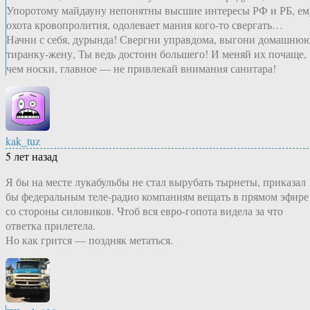
Упоротому майдауну непонятны высшие интересы РФ и РБ, ем
охота кровопролития, одолевает мания кого-то свергать…
Начни с себя, дурында! Свергни управдома, выгони домашню
тиранку-жену, Ты ведь достоин большего! И меняй их почаще,
чем носки, главное — не привлекай внимания санитара!
kak_tuz
5 лет назад
Я бы на месте лукабульбы не стал вырубать тырнеты, приказал
бы федеральным теле-радио компаниям вещать в прямом эфире
со стороны силовиков. Чтоб вся евро-гопота видела за что
ответка прилетела.
Но как грится — поздняк метаться.