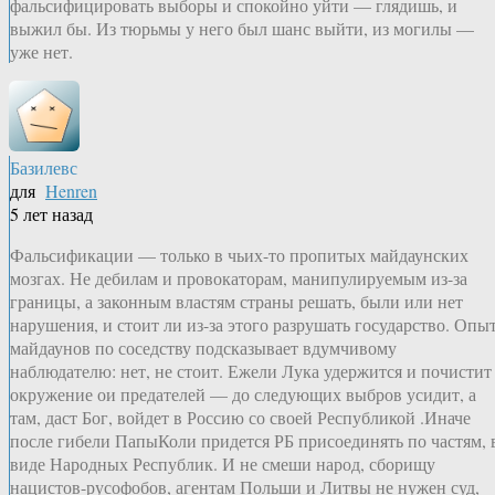
фальсифицировать выборы и спокойно уйти — глядишь, и
выжил бы. Из тюрьмы у него был шанс выйти, из могилы —
уже нет.
Базилевс
для
Henren
5 лет назад
Фальсификации — только в чьих-то пропитых майдаунских
мозгах. Не дебилам и провокаторам, манипулируемым из-за
границы, а законным властям страны решать, были или нет
нарушения, и стоит ли из-за этого разрушать государство. Опы
майдаунов по соседству подсказывает вдумчивому
наблюдателю: нет, не стоит. Ежели Лука удержится и почистит
окружение ои предателей — до следующих выбров усидит, а
там, даст Бог, войдет в Россию со своей Республикой .Иначе
после гибели ПапыКоли придется РБ присоединять по частям, 
виде Народных Республик. И не смеши народ, сборищу
нацистов-русофобов, агентам Польши и Литвы не нужен суд,