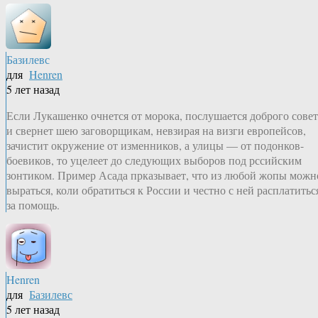
Базилевс
для
Henren
5 лет назад
Если Лукашенко очнется от морока, послушается доброго совет
и свернет шею заговорщикам, невзирая на визги европейсов,
зачистит окружение от изменников, а улицы — от подонков-
боевиков, то уцелеет до следующих выборов под рссийским
зонтиком. Пример Асада прказывает, что из любой жопы можн
выраться, коли обратиться к России и честно с ней расплатитьс
за помощь.
Henren
для
Базилевс
5 лет назад