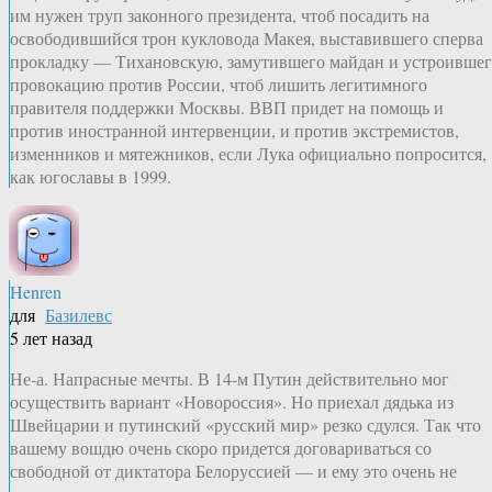
им нужен труп законного президента, чтоб посадить на
освободившийся трон кукловода Макея, выставившего сперва
прокладку — Тихановскую, замутившего майдан и устроивше
провокацию против России, чтоб лишить легитимного
правителя поддержки Москвы. ВВП придет на помощь и
против иностранной интервенции, и против экстремистов,
изменников и мятежников, если Лука официально попросится,
как югославы в 1999.
Henren
для
Базилевс
5 лет назад
Не-а. Напрасные мечты. В 14-м Путин действительно мог
осуществить вариант «Новороссия». Но приехал дядька из
Швейцарии и путинский «русский мир» резко сдулся. Так что
вашему вошдю очень скоро придется договариваться со
свободной от диктатора Белоруссией — и ему это очень не