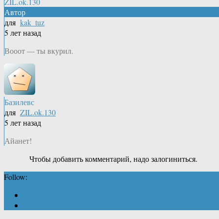
ZIL.ok.130
Автор
для
kak_tuz
5 лет назад
Вооот — ты вкурил.
Базилевс
для
ZIL.ok.130
5 лет назад
Айанет!
Чтобы добавить комментарий, надо залогиниться.
Follow: