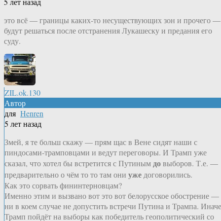
5 лет назад
это всё — границы каких-то несуществующих зон и прочего —
будут решаться после отстранения Лукашеску и предания его
суду.
ZIL.ok.130
Автор
для
Henren
5 лет назад
Змей, я те больш скажу — прям щас в Вене сидят наши с
пиндосами-трамповцами и ведут переговоры. И Трамп уже
до
сказал, что хотел бы встретится с Путиным
выборов. Т.е. —
уже
предварительно о чём то то там они
договорились.
Как это сорвать фининтерновцам?
Именно этим и вызвано вот это вот белорусское обострение —
ни в коем случае не допустить встречи Путина и Трампа. Инач
Трамп пойдёт на выборы как победитель геополитический со