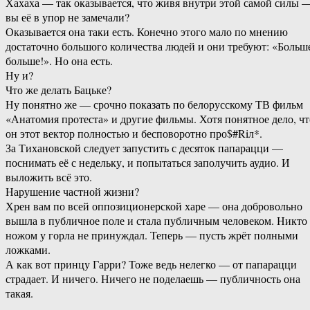
Хахаха — так оказывается, что живя внутри этой самой силы 
вы её в упор не замечали?
Оказывается она таки есть. Конечно этого мало по мнению
достаточно большого количества людей и они требуют: «Больш
больше!». Но она есть.
Ну и?
Что же делать Бацьке?
Ну понятно же — срочно показать по белорусскому ТВ фильм
«Анатомия протеста» и другие фильмы. Хотя понятное дело, чт
он этот вектор полностью и бесповоротно про$#Riл*.
За Тихановской следует запустить с десяток папарацци —
поснимать её с недельку, и попытаться заполучить аудио. И
выложить всё это.
Нарушение частной жизни?
Хрен вам по всей оппозиционерской харе — она добровольно
вышла в публичное поле и стала публичным человеком. Никто 
ножом у горла не принуждал. Теперь — пусть жрёт полными
ложками.
А как вот принцу Гарри? Тоже ведь нелегко — от папарацци
страдает. И ничего. Ничего не поделаешь — публичность она
такая.