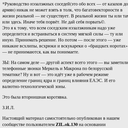
*Руководство нэзалэжных соседей(это обо всех — от казахов до
армян) никак не может взять в толк, что багатовекторности в
жизни реальной — не существует. В реальной жизни ты или та
или здесь. Иначе тебя порвёт. Не дай себя порвать©.
Это я к тому, что всем соседским нэзалэжникам надо уже
определится и встраиваться в систему мягкой силы — ту или
иную. Принимать решение. Но потом — после этого — уже
никакие всхлипы, всхрюки и вскукареки о «браццкех норотах»
— не принимаются, как вы понимаете.
ЗЫ: На самом деле — другой аспект всего этого — вы заметил
телефонные звонки Меркель и Макрона по белорусской
тематике? Ну и вот — это идёт уже в рабочем режиме
определение границ ядра и границ влияния ЕАЭС. И его
валютно-технологической зоны.
Это была вторнишная коротявка.
З.И.Л.
Настоящий материал самостоятельно опубликован в нашем
ZIL.ok.130
сообществе пользователем
на основании