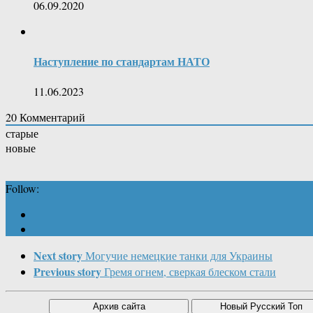
06.09.2020
Наступление по стандартам НАТО
11.06.2023
20
Комментарий
старые
новые
Follow:
Next story
Могучие немецкие танки для Украины
Previous story
Гремя огнем, сверкая блеском стали