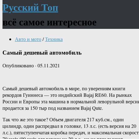
Русский Топ
всё самое интересное
Авто и мото
/
Техника
Самый дешевый автомобиль
Опубликовано
·
05.11.2021
Самый дешевый автомобиль в мире, по уверениям книги
рекордов Гуиннеса — это индийский Bajaj RE60. На рынках
России и Европы эта машина в нормальной леворульной верси
продается за 150 тыр под названием Bajaj Qute.
Так что же это такое? Объем двигателя 217 куб.см., один
цилиндр, один распредвал в головке, 13 л.с. (есть версия на 20
л.с.), пятиступенчатая коробка передач, и максимальная скорост
70 км/ч (90 км/ч для версии на 20 л.с., но на ряде рынков