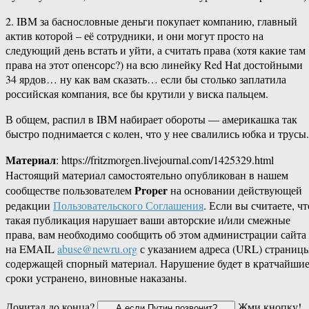
2. IBM за баснословные деньги покупает компанию, главный
актив которой – её сотрудники, и они могут просто на
следующий день встать и уйти, а считать права (хотя какие там
права на этот опенсорс?) на всю линейку Red Hat достойными
34 ярдов… ну как вам сказать… если бы столько заплатила
российская компания, все бы крутили у виска пальцем.
В общем, распил в IBM набирает обороты — америкашка так
быстро поднимается с колен, что у нее свалились юбка и трусы.
Материал
: https://fritzmorgen.livejournal.com/1425329.html
Настоящий материал самостоятельно опубликован в нашем
Proper
сообществе пользователем
на основании действующей
редакции
Пользовательского Соглашения
. Если вы считаете, чт
такая публикация нарушает ваши авторские и/или смежные
права, вам необходимо сообщить об этом администрации сайта
на EMAIL
abuse@newru.org
с указанием адреса (URL) страницы
содержащей спорный материал. Нарушение будет в кратчайши
сроки устранено, виновные наказаны.
Дочитал до конца?
Жми кнопку!