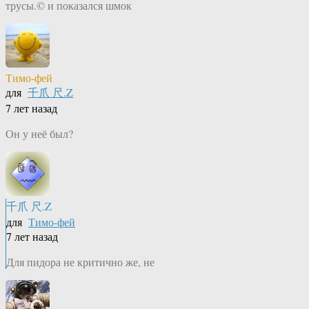
трусы.© и показался шмок
Тимо-фей
для
千爪 尺.Z
7 лет назад
Он у неё был?
千爪 尺.Z
для
Тимо-фей
7 лет назад
Для пидора не критично же, не