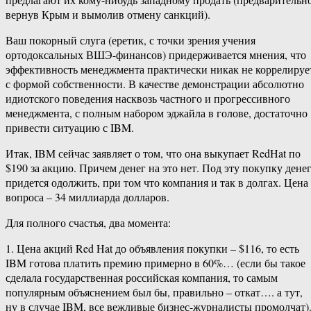
вернув Крым и вымолив отмену санкций).
Ваш покорный слуга (еретик, с точки зрения учения
ортодоксальных ВШЭ-финансов) придерживается мнения, что
эффективность менеджмента практически никак не коррелируе
с формой собственности. В качестве демонстрации абсолютно
идиотского поведения насквозь частного и прогрессивного
менеджмента, с полным набором эджайла в голове, достаточно
привести ситуацию с IBM.
Итак, IBM сейчас заявляет о том, что она выкупает RedHat по
$190 за акцию. Причем денег на это нет. Под эту покупку дене
придется одолжить, при том что компания и так в долгах. Цена
вопроса – 34 миллиарда долларов.
Для полного счастья, два момента:
1. Цена акций Red Hat до объявления покупки – $116, то есть
IBM готова платить премию примерно в 60%… (если бы такое
сделала государственная российская компания, то самым
популярным объяснением был бы, правильно – откат…. а тут,
ну в случае IBM, все вежливые бизнес-журналисты промолчат)