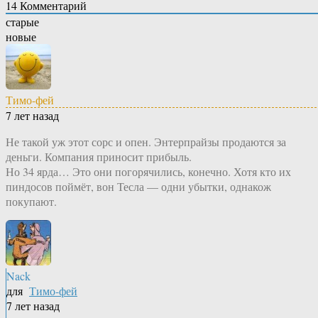
14
Комментарий
старые
новые
Тимо-фей
7 лет назад
Не такой уж этот сорс и опен. Энтерпрайзы продаются за
деньги. Компания приносит прибыль.
Но 34 ярда… Это они погорячились, конечно. Хотя кто их
пиндосов поймёт, вон Тесла — одни убытки, однакож
покупают.
Nack
для
Тимо-фей
7 лет назад