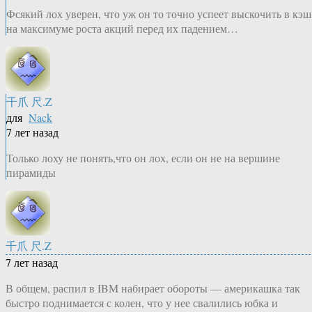
Фсякий лох уверен, что уж он то точно успеет выскочить в кэш
на максимуме роста акций перед их падением…
千爪 尺.Z
для
Nack
7 лет назад
Только лоху не понять,что он лох, если он не на вершине
пирамиды
千爪 尺.Z
7 лет назад
В общем, распил в IBM набирает обороты — америкашка так
быстро поднимается с колен, что у нее свалились юбка и