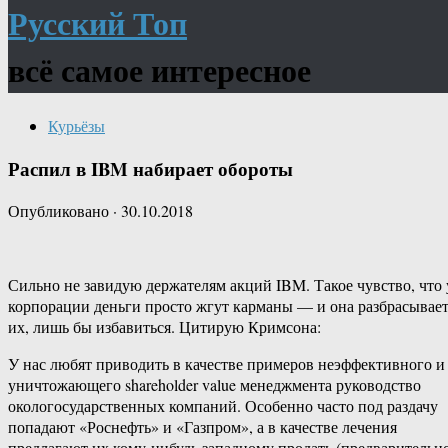
Русский Топ
всё самое интересное
Курьёзы
Распил в IBM набирает обороты
Опубликовано
·
30.10.2018
Сильно не завидую держателям акций IBM. Такое чувство, что 
корпорации деньги просто жгут карманы — и она разбрасывае
их, лишь бы избавиться. Цитирую Кримсона:
У нас любят приводить в качестве примеров неэффективного и
уничтожающего shareholder value менеджмента руководство
окологосударственных компаний. Особенно часто под раздачу
попадают «Роснефть» и «Газпром», а в качестве лечения
предлагают их кому-нибудь западному продать (предварительн