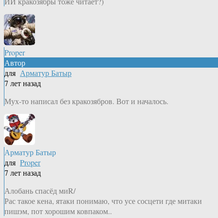
ИИ кракозябры тоже читает?)
Proper
Автор
для
Арматур Батыр
7 лет назад
Мух-то написал без кракозябров. Вот и началось.
Арматур Батыр
для
Proper
7 лет назад
Алобань спасёд миR/
Рас такое кена, ятаки понимаю, что усе сосцети где митаки
пишэм, пот хорошим ковпаком..