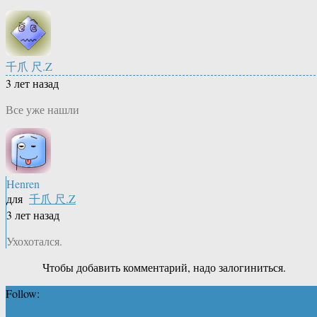
千爪 尺.Z
3 лет назад
Все уже нашли
Henren
для
千爪 尺.Z
3 лет назад
Ухохотался.
Чтобы добавить комментарий, надо залогиниться.
Follow: