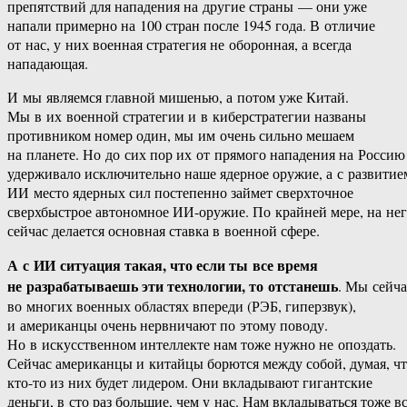
препятствий для нападения на другие страны — они уже
напали примерно на 100 стран после 1945 года. В отличие
от нас, у них военная стратегия не оборонная, а всегда
нападающая.
И мы являемся главной мишенью, а потом уже Китай.
Мы в их военной стратегии и в киберстратегии названы
противником номер один, мы им очень сильно мешаем
на планете. Но до сих пор их от прямого нападения на Россию
удерживало исключительно наше ядерное оружие, а с развитие
ИИ место ядерных сил постепенно займет сверхточное
сверхбыстрое автономное ИИ-оружие. По крайней мере, на не
сейчас делается основная ставка в военной сфере.
А с ИИ ситуация такая, что если ты все время
не разрабатываешь эти технологии, то отстанешь
. Мы сейча
во многих военных областях впереди (РЭБ, гиперзвук),
и американцы очень нервничают по этому поводу.
Но в искусственном интеллекте нам тоже нужно не опоздать.
Сейчас американцы и китайцы борются между собой, думая, ч
кто-то из них будет лидером. Они вкладывают гигантские
деньги, в сто раз большие, чем у нас. Нам вкладываться тоже в