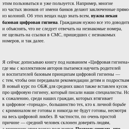
этим пользоваться и уже пользуется. Например, многие
из частых звонков от имени банков делают заключенные прямо
нужна некая
из колоний. Об этих вещах надо знать всем,
базовая цифровая гигиена
. Гражданам нужно все это доводит
и объяснять, что не следует отвечать на незнакомые номера,
не щелкать на ссылки в СМС, пришедших с незнакомых
номеров, и так далее.
Я сейчас дописываю книгу под названием «Цифровая гигиена»
где мы с коллективом авторов пытаемся научить родителей
и воспитателей базовым принципам цифровой гигиены —
с тем, чтобы они передавали рекомендации детям и подросткам
В новый курс по ОБЖ для средних школ также вставлен кусок
про цифровую гигиену, который писали наши специалисты. Но
к сожалению, среди наших граждан, которых втягивает
в цифровое «торнадо», большинство тех, кто к личной борьбе
с криминалом не готовы и никогда не будут готовы, несмотря
на весь цифровой ликбез. В частности, по очень простой
причине — средний человек склонен доверять людям,
Поэтому считать, что
а мошенник этим всегда пользуется.