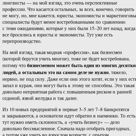
лингвисты — на мой взгляд, это очень перспективные
профессии. Что касается остальных, за всех, конечно, говорить
не могу, но, мне кажется, юристы, экономисты и маркетингов
специалисты будут менее востребованными по сравнению
с теми ожиданиями, которые у них были 15–20 лет назад, когда
все бросились в юристы и экономисты. Тут уже есть
перепроизводство.
На мой взгляд, такая модная «профессия», как бизнесмен
(которой берутся учить многие), тоже не будет востребована,
бизнесменом может быть один из многих десятко
потому что
людей, а остальным это на самом деле не нужно
, тяжело,
нервно, не под силу. Даже если они этого хотят, если у них ест
запал и кураж, они могут быть к этому не способны. Это такая
довольно неприятная работа с повышенным риском и ранней
сединой, язвой желудка и так далее.
Из 10 новых предприятий в первые 3–5 лет 7–8 банкротятся
и закрываются, а основатели идут обратно в наемники. То есть
тут нужно иметь склонность, а «учить бизнесу» — дело
довольно бессмысленное. Сначала надо отобрать пригодных,
а потом уже учить во взрослом возрасте, с опытом