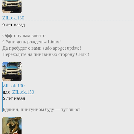
ZIL.ok.130
6 лет назад
Оффтопу вам вленто.
Сёдни день рожденья Linux!
Да пребудет с вами sudo apt-get update!
Переходите на пингвинью сторону Силы!
ZIL.ok.130
для
ZIL.ok.130
6 лет назад
Бдлинн, пингуином буду — тут зшбс!