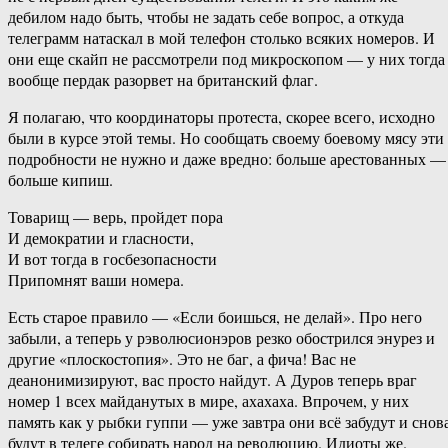
дебилом надо быть, чтобы не задать себе вопрос, а откуда
телеграмм натаскал в мой телефон столько всяких номеров. И
они еще скайп не рассмотрели под микроскопом — у них тогда
вообще пердак разорвет на британский флаг.
Я полагаю, что координаторы протеста, скорее всего, исходно
были в курсе этой темы. Но сообщать своему боевому мясу эти
подробности не нужно и даже вредно: больше арестованных —
больше кипиш.
Товарищ — верь, пройдет пора
И демократии и гласности,
И вот тогда в госбезопасности
Припомнят ваши номера.
Есть старое правило — «Если боишься, не делай». Про него
забыли, а теперь у рэволюсионэров резко обострился энурез и
другие «плоскостопия». Это не баг, а фича! Вас не
деанонимизируют, вас просто найдут. А Дуров теперь враг
номер 1 всех майданутых в мире, ахахаха. Впрочем, у них
память как у рыбки гуппи — уже завтра они всё забудут и снов
будут в телеге собирать народ на революцию. Идиоты же.