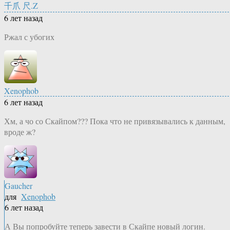
千爪 尺.Z
6 лет назад
Ржал с убогих
Xenophob
6 лет назад
Хм, а чо со Скайпом??? Пока что не привязывались к данным,
вроде ж?
Gaucher
для
Xenophob
6 лет назад
А Вы попробуйте теперь завести в Скайпе новый логин.