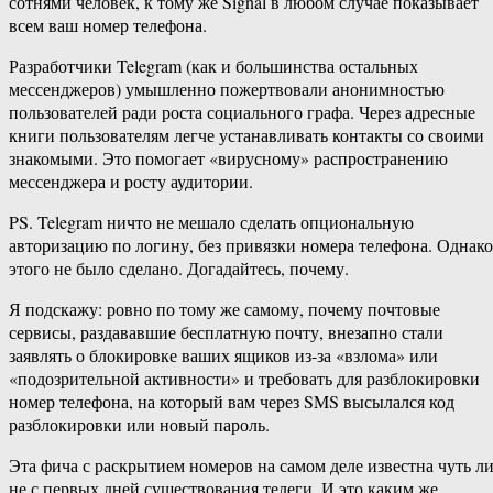
сотнями человек, к тому же Signal в любом случае показывает
всем ваш номер телефона.
Разработчики Telegram (как и большинства остальных
мессенджеров) умышленно пожертвовали анонимностью
пользователей ради роста социального графа. Через адресные
книги пользователям легче устанавливать контакты со своими
знакомыми. Это помогает «вирусному» распространению
мессенджера и росту аудитории.
PS. Telegram ничто не мешало сделать опциональную
авторизацию по логину, без привязки номера телефона. Однако
этого не было сделано. Догадайтесь, почему.
Я подскажу: ровно по тому же самому, почему почтовые
сервисы, раздававшие бесплатную почту, внезапно стали
заявлять о блокировке ваших ящиков из-за «взлома» или
«подозрительной активности» и требовать для разблокировки
номер телефона, на который вам через SMS высылался код
разблокировки или новый пароль.
Эта фича с раскрытием номеров на самом деле известна чуть л
не с первых дней существования телеги. И это каким же