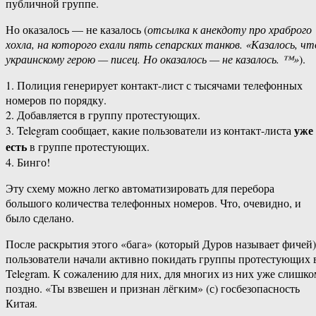
публичной группе.
Но оказалось — не казалось (
отсылка к анекдоту про храброго
хохла, на которого ехали пять сепарских танков. «Казалось, чт
украинскому герою — писец. Но оказалось — не казалось. ™»
).
1. Полиция генерирует контакт-лист с тысячами телефонных
номеров по порядку.
2. Добавляется в группу протестующих.
уже
3. Telegram сообщает, какие пользователи из контакт-листа
есть
в группе протестующих.
4. Бинго!
Эту схему можно легко автоматизировать для перебора
большого количества телефонных номеров. Что, очевидно, и
было сделано.
После раскрытия этого «бага» (который Дуров называет фичей)
пользователи начали активно покидать группы протестующих 
Telegram. К сожалению для них, для многих из них уже слишко
поздно. «Ты взвешен и признан лёгким» (с) госбезопасность
Китая.