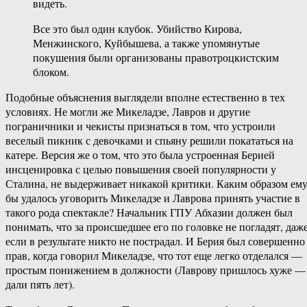
видеть.
Все это был один клубок. Убийство Кирова,
Менжинского, Куйбышева, а также упомянутые
покушения были организованы правотроцкистским
блоком.
Подобные объяснения выглядели вполне естественно в тех
условиях. Не могли же Микеладзе, Лавров и другие
пограничники и чекисты признаться в том, что устроили
веселый пикник с девочками и спьяну решили покататься на
катере. Версия же о том, что это была устроенная Берией
инсценировка с целью повышения своей популярности у
Сталина, не выдерживает никакой критики. Каким образом ем
бы удалось уговорить Микеладзе и Лаврова принять участие в
такого рода спектакле? Начальник ГПУ Абхазии должен был
понимать, что за происшедшее его по головке не погладят, даж
если в результате никто не пострадал. И Берия был совершенно
прав, когда говорил Микеладзе, что тот еще легко отделался —
простым понижением в должности (Лаврову пришлось хуже —
дали пять лет).