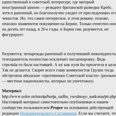
единственный в советской литературе, где матерый
иностранный шпион — резидент британской разведки Кребс,
хотя и раненный, но благополучно уходит от преследующих ег
чекистов. Но, что самое интересное, в этом романе, похоже,
описано знаменитое покушение на Берию. Только отнесено оно
на десять лет назад, в 20-е годы, и Берия там, разумеется, не
фигурирует.
Разумеется, четырежды раненный и получивший инвалидность
телохранитель полностью исключает инсценировку. Ведь
стрельба-то была настоящей. А ну как пуля бы прилетела в цел
Так не делается. Скорее всего главу коммунистов Грузии тогда
обстреляли абхазские «противники Советской власти» (реально
— местные националисты, которых он уничтожал).
Материал
:
http://www.redov.ru/istorija/berija_sudba_vsesilnogo_narkoma/p6.php
Настоящий материал самостоятельно опубликован в нашем
Proper
сообществе пользователем
на основании действующей
редакции
Пользовательского Соглашения
. Если вы считаете, чт