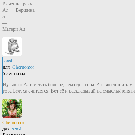
Р ечение, реку
Ал — Вершина
л
—
Матери Ал
sensl
для
Chernomor
5 лет назад
Ну так то Алтай чуть больше, чем одна гора. А священной там
гора Белуха считается. Вот её и раскладывай на смыслы/поняти
Chernomor
для
sensl
5 лет назад