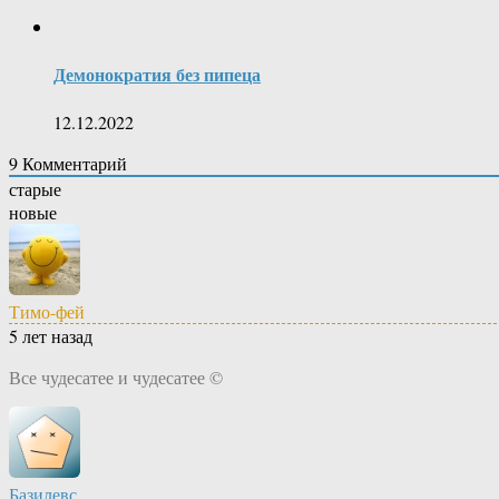
Демонократия без пипеца
12.12.2022
9
Комментарий
старые
новые
Тимо-фей
5 лет назад
Все чудесатее и чудесатее ©
Базилевс