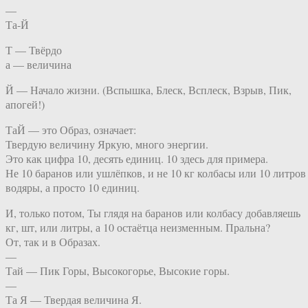
—
Та-Й
Т — Твёрдо
а — величина
Й — Начало жизни. (Вспышка, Блеск, Всплеск, Взрыв, Пик,
апогей!)
ТаЙ — это Образ, означает:
Твердую величину Яркую, много энергии.
Это как цифра 10, десять единиц. 10 здесь для примера.
Не 10 баранов или ушлёпков, и не 10 кг колбасы или 10 литров
водяры, а просто 10 единиц.
И, только потом, Ты глядя на баранов или колбасу добавляешь
кг, шт, или литры, а 10 остаётца неизменным. Пральна?
От, так и в Образах.
—
Тай — Пик Горы, Высокогорье, Высокие горы.
—
Та Я — Твердая величина Я.