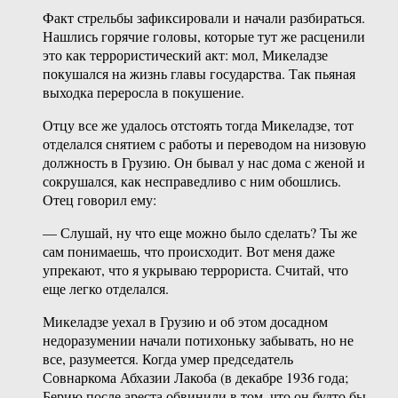
Факт стрельбы зафиксировали и начали разбираться.
Нашлись горячие головы, которые тут же расценили
это как террористический акт: мол, Микеладзе
покушался на жизнь главы государства. Так пьяная
выходка переросла в покушение.
Отцу все же удалось отстоять тогда Микеладзе, тот
отделался снятием с работы и переводом на низовую
должность в Грузию. Он бывал у нас дома с женой и
сокрушался, как несправедливо с ним обошлись.
Отец говорил ему:
— Слушай, ну что еще можно было сделать? Ты же
сам понимаешь, что происходит. Вот меня даже
упрекают, что я укрываю террориста. Считай, что
еще легко отделался.
Микеладзе уехал в Грузию и об этом досадном
недоразумении начали потихоньку забывать, но не
все, разумеется. Когда умер председатель
Совнаркома Абхазии Лакоба (в декабре 1936 года;
Берию после ареста обвинили в том, что он будто бы