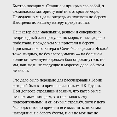
Быстро посадив т. Сталина и прикрыв его собой, я
скомандовал мотористу выйти в открытое море.
Немедленно мы дали очередь из пулемета по берегу.
Выстрелы по нашему катеру прекратились.
Наш катер был маленький, речной и совершенно
непригодный для прогулок по морю, и нас здорово
поболтало, прежде чем мы пристали к берегу.
Присылка такого катера в Сочи была сделана Ягодой
тоже, видимо, не без злого умысла — на большой
волне он неминуемо должен был опрокинуться, но
мы, как люди не сведущие в морском деле, об этом
не знали.
Это дело было передано для расследования Берии,
который был в то время начальником ЦК Грузии.
При допросе стрелявший заявил, что катер был с
незнакомым номером, это показалось ему
подозрительным, и он открыл стрельбу, хотя у него
было достаточно времени все выяснить, пока мы
находились на берегу бухты, и он не мог нас не