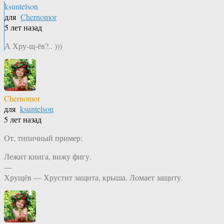
ksuntelson
для
Chernomor
5 лет назад
А Хру-щ-ёв?.. )))
Chernomor
для
ksuntelson
5 лет назад
От, типичный пример:
Лежит книга, вижу фигу.
—
Хрущёв — Хрустит защита, крыша. Ломает защиту.