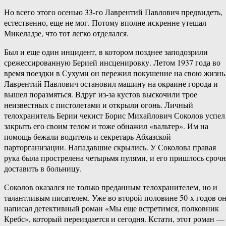
Но всего этого осенью 33-го Лаврентий Павлович предвидеть,
естественно, еще не мог. Потому вполне искренне утешал
Микеладзе, что тот легко отделался.
Был и еще один инцидент, в котором позднее заподозрили
срежессированную Берией инсценировку. Летом 1937 года во
время поездки в Сухуми он пережил покушение на свою жизнь
Лаврентий Павлович остановил машину на окраине города и
вышел поразмяться. Вдруг из-за кустов выскочили трое
неизвестных с пистолетами и открыли огонь. Личный
телохранитель Берии чекист Борис Михайлович Соколов успел
закрыть его своим телом и тоже обнажил «вальтер». Им на
помощь бежали водитель и секретарь Абхазской
парторганизации. Нападавшие скрылись. У Соколова правая
рука была прострелена четырьмя пулями, и его пришлось сроч
доставить в больницу.
Соколов оказался не только преданным телохранителем, но и
талантливым писателем. Уже во второй половине 50-х годов о
написал детективный роман «Мы еще встретимся, полковник
Кребс», который переиздается и сегодня. Кстати, этот роман —