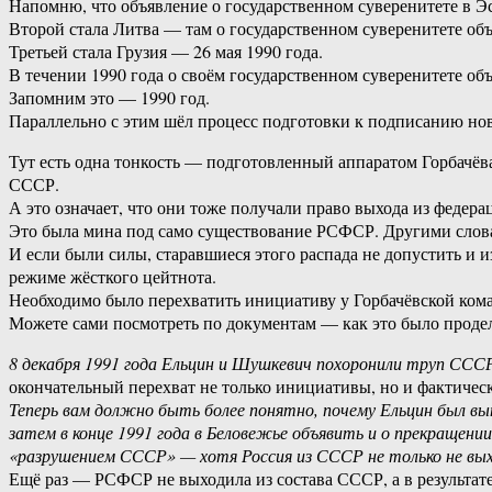
Напомню, что объявление о государственном суверенитете в Э
Второй стала Литва — там о государственном суверенитете объ
Третьей стала Грузия — 26 мая 1990 года.
В течении 1990 года о своём государственном суверенитете о
Запомним это — 1990 год.
Параллельно с этим шёл процесс подготовки к подписанию но
Тут есть одна тонкость — подготовленный аппаратом Горбачё
СССР.
А это означает, что они тоже получали право выхода из феде
Это была мина под само существование РСФСР. Другими слов
И если были силы, старавшиеся этого распада не допустить и 
режиме жёсткого цейтнота.
Необходимо было перехватить инициативу у Горбачёвской ком
Можете сами посмотреть по документам — как это было проде
8 декабря 1991 года Ельцин и Шушкевич похоронили труп СССР
окончательный перехват не только инициативы, но и фактичес
Теперь вам должно быть более понятно, почему Ельцин был в
затем в конце 1991 года в Беловежье объявить и о прекраще
«разрушением СССР» — хотя Россия из СССР не только не вы
Ещё раз — РСФСР не выходила из состава СССР, а в результат