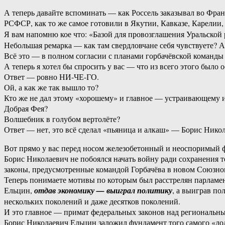
А теперь давайте вспоминать — как Россель заказывал во Фран
РСФСР, как то же самое готовили в Якутии, Кавказе, Карелии,
Я вам напомню кое что: «Базой для провозглашения Уральской 
Небольшая ремарка — как там свердловчане себя чувствуете? А
Всё это — в полном согласии с планами горбачёвской команды
А теперь я хотел бы спросить у вас — что из всего этого было
Ответ — ровно НИ-ЧЕ-ГО.
Ой, а как же так вышло то?
Кто же не дал этому «хорошему» и главное — устраивающему 
Добрая Фея?
Волшебник в голубом вертолёте?
Ответ — нет, это всё сделал «пьяница и алкаш» — Борис Нико
Вот прямо у вас перед носом железобетонный и неоспоримый 
Борис Николаевич не побоялся начать войну ради сохранения 
законы, предусмотренные командой Горбачёва в новом Союзно
Теперь понимаете мотивы по которым был расстрелян парламе
Ельцин,
отдав экономику — выиграл политику
, а выиграв п
нескольких поколений и даже десятков поколений.
И это главное — примат федеральных законов над региональн
Борис Николаевич Ельцин заложил фундамент того самого «до