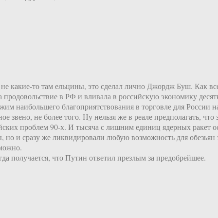
 не какие-то там ельцины, это сделал лично Джордж Буш. Как в
а продовольствие в РФ и вливала в российскую экономику деся
жим наибольшего благоприятствования в торговле для России н
 звено, не более того. Ну нельзя же в реале предполагать, что
йских проблем 90-х. И тысяча с лишним единиц ядерных ракет 
ы, но и сразу же ликвидировали любую возможность для обезьян
зможно.
огда получается, что Путин ответил презлым за предобрейшее.