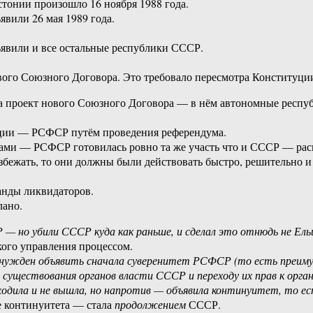
стонии произошло 16 ноября 1988 года.
явили 26 мая 1989 года.
бъявили и все остальные республики СССР.
вого Союзного Договора. Это требовало пересмотра Конституц
ва проект нового Союзного Договора — в нём автономные респ
рации — РСФСР путём проведения референдума.
ами — РСФСР готовилась ровно та же участь что и СССР — рас
избежать, то они должны были действовать быстро, решительно и
анды ликвидаторов.
лано.
 — но убили СССР куда как раньше, и сделал это отнюдь не Ель
кого управления процессом.
ынужден объявить сначала суверенитет РСФСР (то есть преимущ
нии существования органов власти СССР и переходу их прав к 
ходила и не вышла, но напротив — объявила континуитет, то 
е континуитета — стала
продолжением
СССР.