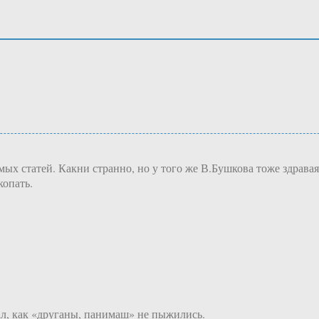
ых статей. Какни странно, но у того же В.Бушкова тоже здрава
копать.
л, как «друганы, панимаш» не пыжились.