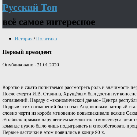
Русский Топ
всё самое интересное
История
/
Политика
Первый президент
Опубликовано
·
21.01.2020
Коротко и сжато попытаемся рассмотреть роль и значимость п
После смерти И.В. Сталина, Хрущёвым был достигнут консен
соглашений. Наряду с «экономической данью» Центра республи
Подрыв этих соглашений был начат Андроповым, который стал 
словно черти из короба мгновенно повыскакивали всякие Саю
Это было прямым нарушением межэлитного консенсуса, действо
команде нужно было лишь подыгрывать и способствовать проц
Первые ласточки в этом появились в конце 80-х.