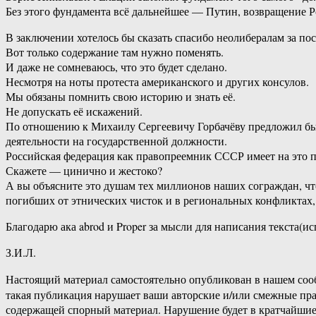
Без этого фундамента всё дальнейшее — Путин, возвращение 
В заключении хотелось бы сказать спасибо неолибералам за по
Вот только содержание там нужно поменять.
И даже не сомневаюсь, что это будет сделано.
Несмотря на ноты протеста американского и других консулов.
Мы обязаны помнить свою историю и знать её.
Не допускать её искажений.
По отношению к Михаилу Сергеевичу Горбачёву предложил бы п
деятельности на государственной должности.
Российская федерация как правопреемник СССР имеет на это п
Скажете — цинично и жестоко?
А вы объясните это душам тех миллионов наших сограждан, что
погибших от этнических чисток и в региональных конфликтах,
Благодарю ака abrod и Proper за мысли для написания текста(и
З.И.Л.
Настоящий материал самостоятельно опубликован в нашем соо
такая публикация нарушает ваши авторские и/или смежные пр
содержащей спорный материал. Нарушение будет в кратчайшие