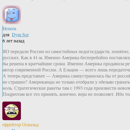
Henren
для
Dym Sor
6 лет назад
ЯО передали России из самостийных недогосударств, понятно,
русских. Как в 41-м. Именно Америка бесперебойно поставлял
бы решена в кратчайшие сроки. Именно Америка продавила ре
автор современной России. А Ельцин — всего лишь передаточное
А теперь представьте — Америка самоустранилась бы от росси
не страшно? Американцы не только отобрали у обезьян гранат
ноль. Стратегические ракеты там с 1993 года произвести нево
Поцреотам все это принять, конечно, вера не позволяет. Ибо т
ефрейтор Освальд