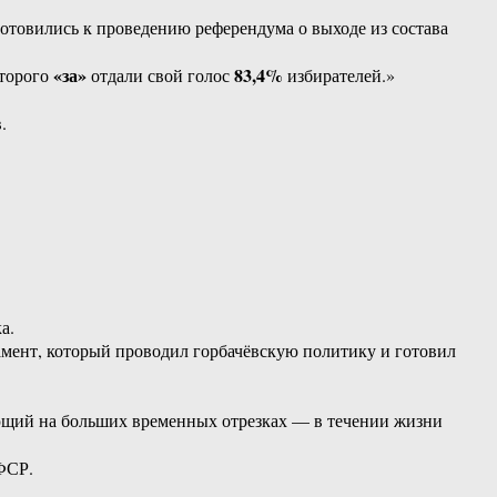
готовились к проведению референдума о выходе из состава
«за»
83,4%
оторого
отдали свой голос
избирателей.»
.
а.
амент, который проводил горбачёвскую политику и готовил
ующий на больших временных отрезках — в течении жизни
ФСР.