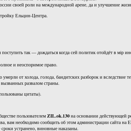
России своей роли на международной арене, да и улучшение жи
стройку Ельцин-Центра.
оступить так — дождаться когда сей политик отойдёт в мiр ино
олное и неоспоримое право.
 умерли от холода, голода, бандитских разборок и вследствие т
 вызванных развалом страны.
спользованы цитаты).
ZIL.ok.130
бществе пользователем
на основании действующей 
ава, вам необходимо сообщить об этом администрации сайта на
 сроки устранено, виновные наказаны.