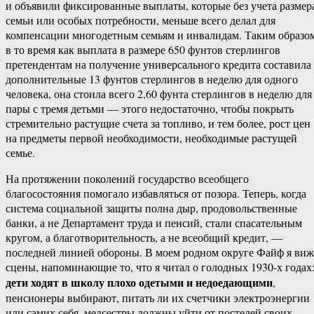
и объявили фиксированные выплаты, которые без учета размер
семьи или особых потребности, меньше всего делал для
компенсации многодетным семьям и инвалидам. Таким образо
в то время как выплата в размере 650 фунтов стерлингов
претендентам на получение универсального кредита составила
дополнительные 13 фунтов стерлингов в неделю для одного
человека, она стоила всего 2,60 фунта стерлингов в неделю для
пары с тремя детьми — этого недостаточно, чтобы покрыть
стремительно растущие счета за топливо, и тем более, рост цен
на предметы первой необходимости, необходимые растущей
семье.
На протяжении поколений государство всеобщего
благосостояния помогало избавляться от позора. Теперь, когда
система социальной защиты полна дыр, продовольственные
банки, а не Департамент труда и пенсий, стали спасательным
кругом, а благотворительность, а не всеобщий кредит, —
последней линией обороны. В моем родном округе Файф я ви
сцены, напоминающие то, что я читал о голодных 1930-х годах
дети ходят в школу плохо одетыми и недоедающими
,
пенсионеры выбирают, питать ли их счетчики электроэнергии
или самих себя, медсестры должны уйти от постелей своих