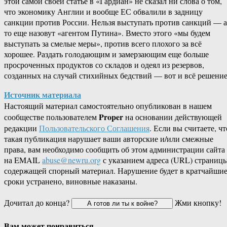
этой самой своей статье в «Гардиан» не сказал ни слова о том,
что экономику Англии и вообще ЕС обвалили в задницу
санкции против России. Нельзя выступать против санкций — а
то еще назовут «агентом Путина». Вместо этого «мы будем
выступать за смелые меры», против всего плохого за всё
хорошее. Раздать голодающим и замерзающим еще больше
просроченных продуктов со складов и одеял из резервов,
созданных на случай стихийных бедствий — вот и всё решение
Источник материала
Настоящий материал самостоятельно опубликован в нашем
Proper
сообществе пользователем
на основании действующей
редакции
Пользовательского Соглашения
. Если вы считаете, чт
такая публикация нарушает ваши авторские и/или смежные
права, вам необходимо сообщить об этом администрации сайта
на EMAIL
abuse@newru.org
с указанием адреса (URL) страницы
содержащей спорный материал. Нарушение будет в кратчайши
сроки устранено, виновные наказаны.
Дочитал до конца?
Жми кнопку!
Вам может понравиться...