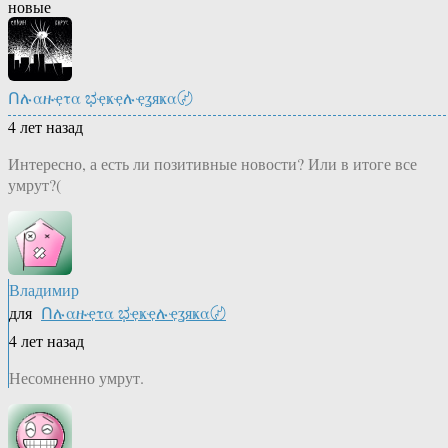
новые
Ոሉαዙҿτα ಭҿҝҿሉҿʓяҝα〄
4 лет назад
Интересно, а есть ли позитивные новости? Или в итоге все
умрут?(
Владимир
для
Ոሉαዙҿτα ಭҿҝҿሉҿʓяҝα〄
4 лет назад
Несомненно умрут.