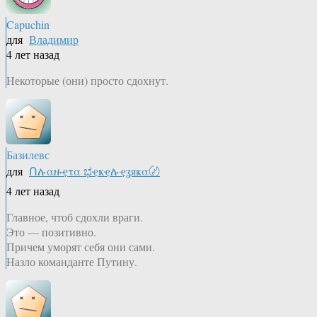
Capuchin
для
Владимир
4 лет назад
Некоторые (они) просто сдохнут.
Базилевс
для
Ոሉαዙҿτα ಭҿҝҿሉҿʓяҝα〄
4 лет назад
Главное, чтоб сдохли враги.
Это — позитивно.
Причем уморят себя они сами.
Назло команданте Путину.