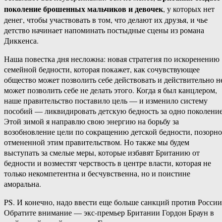
поколение брошенных мальчиков и девочек
, у которых нет
денег, чтобы участвовать в том, что делают их друзья, и чье
детство начинает напоминать постыдные сцены из романа
Диккенса.
Наша повестка дня несложна: новая стратегия по искоренению
семейной бедности, которая покажет, как сочувствующее
общество может позволить себе действовать и действительно н
может позволить себе не делать этого. Когда я был канцлером,
наше правительство поставило цель — и изменило систему
пособий — ликвидировать детскую бедность за одно поколение
Этой зимой я направлю свою энергию на борьбу за
возобновление цели по сокращению детской бедности, позорно
отмененной этим правительством. Но также мы будем
выступать за смелые меры, которые избавят Британию от
бедности и возместят черствость в центре власти, которая не
только некомпетентна и бесчувственна, но и поистине
аморальна.
PS. И конечно, надо ввести еще больше санкций против России
Обратите внимание — экс-​премьер Британии Гордон Браун в