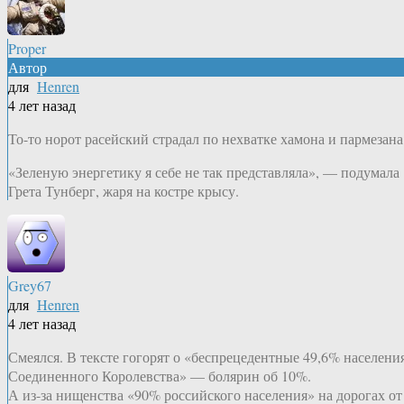
Proper
Автор
для
Henren
4 лет назад
То-то норот расейский страдал по нехватке хамона и пармезана
«Зеленую энергетику я себе не так представляла», — подумала
Грета Тунберг, жаря на костре крысу.
Grey67
для
Henren
4 лет назад
Смеялся. В тексте гогорят о «беспрецедентные 49,6% населени
Соединенного Королевства» — болярин об 10%.
А из-за нищенства «90% российского населения» на дорогах от