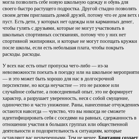
могла позволить себе новую школьную одежду и обувь для
своего быстро растущего подростка. Другой стыдно позволять
своим детям приглашать домой друзей, потому что ее дом ветх 
пуст. Есть дети, у которых нет одежды или карманных денег,
чтобы гулять с друзьями, которые не могут участвовать в
школьных спортивных состязаниях, потому что у них нет
спортивной экипировки, и которые не могут посещать кружки
после школы, если есть небольшая плата, чтобы покрыть
расходы. расходы.
У всех нас есть опыт пропуска чего-​либо — из-за
невозможности поехать в поездку или на школьное мероприяти
— и это может быть хорошо для нас в долгосрочной
перспективе, но когда неучастие — это не разовое или
случайное событие, а повседневный опыт, это не формирует
характер, а разрушает уверенность, неся с собой смущение,
одиночество и часто унижение. Раны, нанесенные отчуждение
остаются навсегда — чувство, что вы никогда не сможете
идентифицировать себя с соседями на равных, сдержанность в
отношении участия в больших группах или общественной
деятельности и подозрительность к ситуациям, которые
Британия создает
оставляют вас неуверенными. Тем не менее,