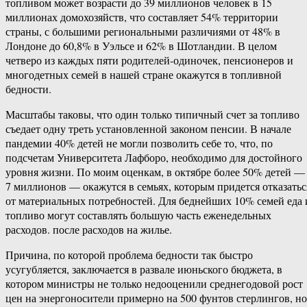
топливом может возрасти до 39 миллионов человек в 15
миллионах домохозяйств, что составляет 54% территории
страны, с большими региональными различиями от 48% в
Лондоне до 60,8% в Уэльсе и 62% в Шотландии. В целом
четверо из каждых пяти родителей-​одиночек, пенсионеров и
многодетных семей в нашей стране окажутся в топливной
бедности.
Масштабы таковы, что один только типичный счет за топливо
съедает одну треть установленной законом пенсии. В начале
пандемии 40% детей не могли позволить себе то, что, по
подсчетам Университета Лафборо, необходимо для достойного
уровня жизни. По моим оценкам, в октябре более 50% детей —
7 миллионов — окажутся в семьях, которым придется отказатьс
от материальных потребностей. Для беднейших 10% семей еда 
топливо могут составлять большую часть еженедельных
расходов. после расходов на жилье.
Причина, по которой проблема бедности так быстро
усугубляется, заключается в развале июньского бюджета, в
котором министры не только недооценили среднегодовой рост
цен на энергоносители примерно на 500 фунтов стерлингов, но