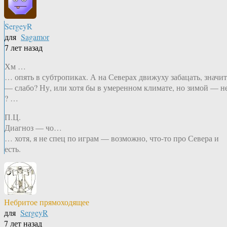
SergeyR
для
Sagamor
7 лет назад
Хм …
… опять в субтропиках. А на Северах движуху забацать, значит
— слабо? Ну, или хотя бы в умеренном климате, но зимой — н
? …
П.Ц.
Диагноз — чо…
… хотя, я не спец по играм — возможно, что-то про Севера и
есть.
Небритое прямоходящее
для
SergeyR
7 лет назад