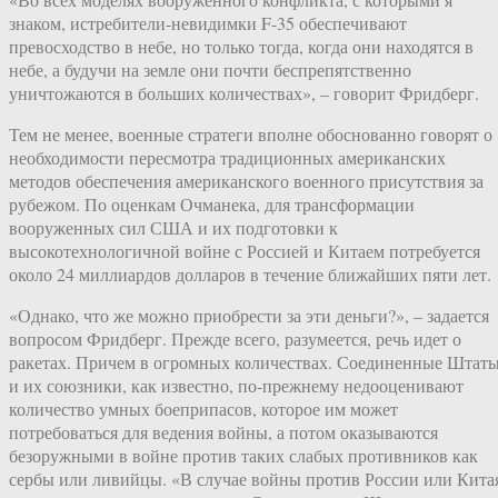
знаком, истребители-невидимки F-35 обеспечивают
превосходство в небе, но только тогда, когда они находятся в
небе, а будучи на земле они почти беспрепятственно
уничтожаются в больших количествах», – говорит Фридберг.
Тем не менее, военные стратеги вполне обоснованно говорят о
необходимости пересмотра традиционных американских
методов обеспечения американского военного присутствия за
рубежом. По оценкам Очманека, для трансформации
вооруженных сил США и их подготовки к
высокотехнологичной войне с Россией и Китаем потребуется
около 24 миллиардов долларов в течение ближайших пяти лет.
«Однако, что же можно приобрести за эти деньги?», – задается
вопросом Фридберг. Прежде всего, разумеется, речь идет о
ракетах. Причем в огромных количествах. Соединенные Штат
и их союзники, как известно, по-прежнему недооценивают
количество умных боеприпасов, которое им может
потребоваться для ведения войны, а потом оказываются
безоружными в войне против таких слабых противников как
сербы или ливийцы. «В случае войны против России или Кита