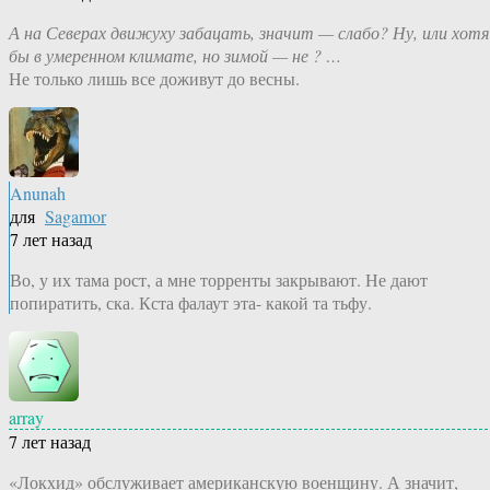
А на Северах движуху забацать, значит — слабо? Ну, или хотя
бы в умеренном климате, но зимой — не ? …
Не только лишь все доживут до весны.
Anunah
для
Sagamor
7 лет назад
Во, у их тама рост, а мне торренты закрывают. Не дают
попиратить, ска. Кста фалаут эта- какой та тьфу.
array
7 лет назад
«Локхид» обслуживает американскую военщину. А значит,