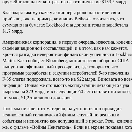
оружейников пакет контрактов на титанические $133,5 млрд.
Благодаря такому скачку акционеры резко нарастили свои
прибыли, так, например, компания Bethesda отчиталась, что
суммарно на бумагах Lockheed она дополнительно заработала
$1,7 млрд.
Американская корпорация, в первую очередь, известна, конечно
своей авиационной составляющей, и в этом, как нам кажется,
кроется разгадка невероятной финансовой успешности Lockhee
Martin. Как сообщает Bloomberg, министерство обороны США
выпустило официальный пресс-релиз, где говорится, что
программа разработки и закупки истребителей 5-го поколения
F-35 слегка подорожала, всего-то на $22 млрд. Виновата во всё
инфляция. Общая же стоимость эксплуатации летающего чуда
выросла на $73 млрд. и в следующие 60 лет составит ни много,
ни мало, $1,2 триллиона долларов.
Пока мы писали этот материал, на ум постоянно приходил
великолепный голливудский фильм, снятый по реальным
событиям и непонятно как допущенный в прокат. Речь, конечн
же, о фильме «Войны Пентагона». Если на экране показана хот