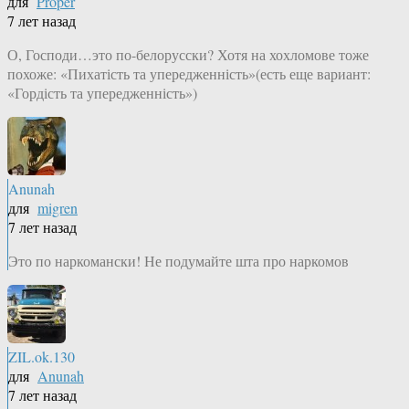
для
Proper
7 лет назад
О, Господи…это по-белорусски? Хотя на хохломове тоже
похоже: «Пихатість та упередженність»(есть еще вариант:
«Гордість та упередженність»)
Anunah
для
migren
7 лет назад
Это по наркомански! Не подумайте шта про наркомов
ZIL.ok.130
для
Anunah
7 лет назад