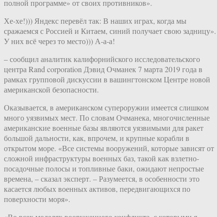
полной программе» от своих противников».
Хе-хе!))) Яндекс перевёл так: В наших играх, когда мы
сражаемся с Россией и Китаем, синий получает свою задницу».
У них всё через то место))) А-а-а!
– сообщил аналитик калифорнийского исследовательского
центра Rand corporation Дэвид Очманек 7 марта 2019 года в
рамках групповой дискуссии в вашингтонском Центре новой
американской безопасности.
Оказывается, в американском супероружии имеется слишком
много уязвимых мест. По словам Очманека, многочисленные
американские военные базы являются уязвимыми для ракет
большой дальности, как, впрочем, и крупные корабли в
открытом море. «Все системы вооружений, которые зависят от
сложной инфраструктуры военных баз, такой как взлетно-
посадочные полосы и топливные баки, ожидают непростые
времена, – сказал эксперт. – Разумеется, в особенности это
касается любых военных активов, передвигающихся по
поверхности моря».
«Во всех моделях вооруженного конфликта, с которыми я