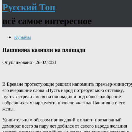
Русский Топ
всё самое интересное
Курьёзы
Пашиняна казнили на площади
Опубликовано
·
26.02.2021
В Ереване протестующие решили напомнить премьер-министр
его вчерашние слова «Пусть народ потребует мою отставку,
пусть застрелит меня на площади» и под общее одобрение
собравшихся у парламента провели «казнь» Пашиняна и его
жены.
Удивительным образом пришедший к власти прозападный
демократ всего за пару лет добился от своего народа желания
сделать с ним и его семьёй то же самое, что румыны сделали с