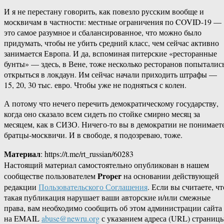
И я не перестану говорить, как повезло русским вообще и
москвичам в частности: местные ограничения по COVID-19 —
это самое разумное и сбалансированное, что можно было
придумать, чтобы не убить средний класс, чем сейчас активно
занимается Европа. И да, вспоминая питерские «ресторанные
бунты» — здесь, в Вене, тоже несколько ресторанов попыталис
открыться в локдаун. Им сейчас начали приходить штрафы —
15, 20, 30 тыс. евро. Чтобы уже не подняться с колен.
А потому что нечего перечить демократическому государству,
когда оно сказало всем сидеть по стойке смирно месяц за
месяцем, как в СИЗО. Ничего-то вы в демократии не понимаете
братцы-москвичи. И в свободе, я подозреваю, тоже.
Материал
: https://t.me/rt_russian/60283
Настоящий материал самостоятельно опубликован в нашем
Proper
сообществе пользователем
на основании действующей
редакции
Пользовательского Соглашения
. Если вы считаете, чт
такая публикация нарушает ваши авторские и/или смежные
права, вам необходимо сообщить об этом администрации сайта
на EMAIL
abuse@newru.org
с указанием адреса (URL) страницы