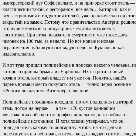
императорский луг Софиенальпе, и на пригорке стоит отель —
классический такой, с рестораном, все дела… Который, как и
вся гастрономия и индустрия отелей, уже практически год стои
закрытый на замок. Потому что правительство Австрии решило
что лучше убить всю индустрию, чем добавить коек в
госпитали. При этом показатели смертности уже ниже двух
человек на 100 тыс. за неделю. Но всё новые и новые
ограничения публикуются каждую неделю. Буквально как
издевательство.
И вот туда пришли полицейские в поисках некоего человека, н
которого пришла бумага из Европола. Их встретил новый
хозяин отеля, который владеет им уже год. Понятно, нашёл
парень время и место покупать отель — точно перед осенним
жёстким локдауном. Визионер, наверное.
Полицейские походили-походили, потом поднялись на второй
этаж, потом на чердак — а там 1470 кустов каннабиса,
«высаженных абсолютно профессионально», как сообщают
полицейские источники. И хотя хозяин утверждал, что он
подсдал отель какому-то болгарину, чтобы на эти деньги
перезапустить и ресторан, и отель, когда локдаун снимут, следо