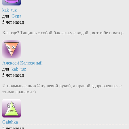
kak_tuz
для
Gena
5 лет назад
Как где? Тащишь с собой баклажку с водой , вот табе и ватер.
Алексей Калюжный
для
kak_tuz
5 лет назад
И подмываешь ж@пу левой рукой, а правой здороваешься с
этими арапами :)
Galuhka
5 лет назад