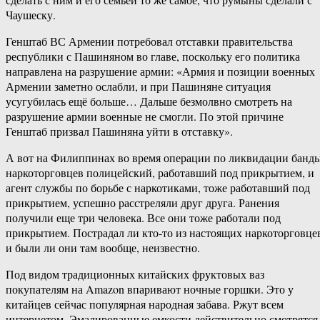
Чаушеску.
Генштаб ВС Армении потребовал отставки правительства
республики с Пашиняном во главе, поскольку его политика
направлена на разрушение армии: «Армия и позиции военных
Армении заметно ослабли, и при Пашиняне ситуация
усугубилась ещё больше… Дальше безмолвно смотреть на
разрушение армии военные не смогли. По этой причине
Генштаб призвал Пашиняна уйти в отставку».
А вот на Филиппинах во время операции по ликвидации банд
наркоторговцев полицейский, работавший под прикрытием, и
агент службы по борьбе с наркотиками, тоже работавший под
прикрытием, успешно расстреляли друг друга. Ранения
получили еще три человека. Все они тоже работали под
прикрытием. Пострадал ли кто-то из настоящих наркоторговце
и были ли они там вообще, неизвестно.
Под видом традиционных китайских фруктовых ваз
покупателям на Amazon впаривают ночные горшки. Это у
китайцев сейчас популярная народная забава. Ржут всем
интернетом. Эмалированные емкости действительно смотрятся