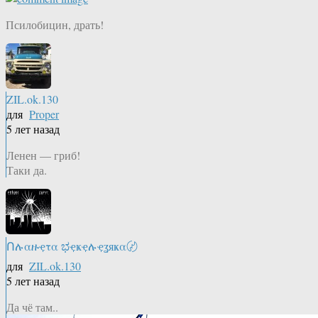
Псилобицин, драть!
ZIL.ok.130
для
Proper
5 лет назад
Ленен — гриб!
Таки да.
Ոሉαዙҿτα ಭҿҝҿሉҿʓяҝα〄
для
ZIL.ok.130
5 лет назад
Да чё там..