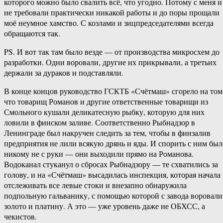
которого можно было свалить всё, что угодно. Потому с меня и
не требовали практически никакой работы и до поры прощали
моё неумное хамство. С козлами и зицпредседателями всегда
обращаются так.
PS. И вот так там было везде — от производства микросхем до
разработки. Одни воровали, другие их прикрывали, а третьих
держали за дураков и подставляли.
В конце концов руководство ГСКТБ «Счётмаш» сгорело на том
что товарищ Романов и другие ответственные товарищи из
Смольного кушали деликатесную рыбку, которую для них
ловили в финском заливе. Соответственно Рыбнадзор в
Ленинграде был накручен следить за тем, чтобы в финзалив
предприятия не лили всякую дрянь и яды. И спорить с ним был
никому не с руки — они выходили прямо на Романова.
Водоканал стуканул о сбросах Рыбнадзору — те схватились за
голову, и на «Счётмаш» высадилась инспекция, которая начала
отслеживать все левые стоки и внезапно обнаружила
подпольную гальванику, с помощью которой с завода воровали
золото и платину. А это — уже уровень даже не ОБХСС, а
чекистов.