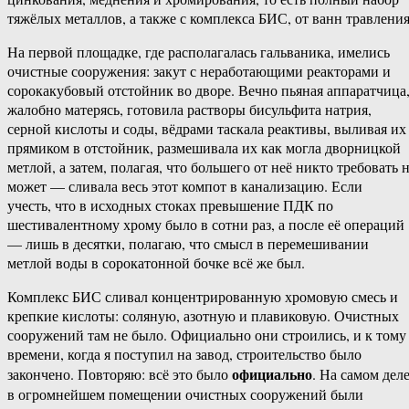
тяжёлых металлов, а также с комплекса БИС, от ванн травления
На первой площадке, где располагалась гальваника, имелись
очистные сооружения: закут с неработающими реакторами и
сорокакубовый отстойник во дворе. Вечно пьяная аппаратчица
жалобно матерясь, готовила растворы бисульфита натрия,
серной кислоты и соды, вёдрами таскала реактивы, выливая их
прямиком в отстойник, размешивала их как могла дворницкой
метлой, а затем, полагая, что большего от неё никто требовать 
может — сливала весь этот компот в канализацию. Если
учесть, что в исходных стоках превышение ПДК по
шестивалентному хрому было в сотни раз, а после её операций
— лишь в десятки, полагаю, что смысл в перемешивании
метлой воды в сорокатонной бочке всё же был.
Комплекс БИС сливал концентрированную хромовую смесь и
крепкие кислоты: соляную, азотную и плавиковую. Очистных
сооружений там не было. Официально они строились, и к тому
времени, когда я поступил на завод, строительство было
официально
закончено. Повторяю: всё это было
. На самом дел
в огромнейшем помещении очистных сооружений были