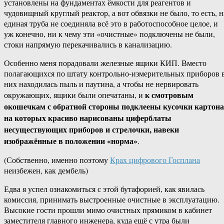
установлены на фундаментах ёмкости для реагентов и
чудовищный круглый реактор, а вот обвязки не было, то есть, 
единая труба не соединяла всё это в работоспособное целое, и
уж конечно, ни к чему эти «очистные» подключены не были,
стоки напрямую перекачивались в канализацию.
Особенно меня порадовали железные ящики КИП. Вместо
полагающихся по штату контрольно-измерительных приборов 
них находилась пыль и паутина, а чтобы не нервировать
к смотровым
окружающих, ящики были опечатаны, и
окошечкам с обратной стороны подклеены кусочки картона
на которых красиво нарисованы циферблаты
несуществующих приборов и стрелочки, навеки
изображённые в положении «норма»
.
(Собственно, именно поэтому
Крах цифрового Госплана
неизбежен, как дембель)
Едва я успел ознакомиться с этой бутафорией, как явилась
комиссия, принимать выстроенные очистные в эксплуатацию.
Высокие гости прошли мимо очистных прямиком в кабинет
заместителя главного инженера, куда ещё с утра были