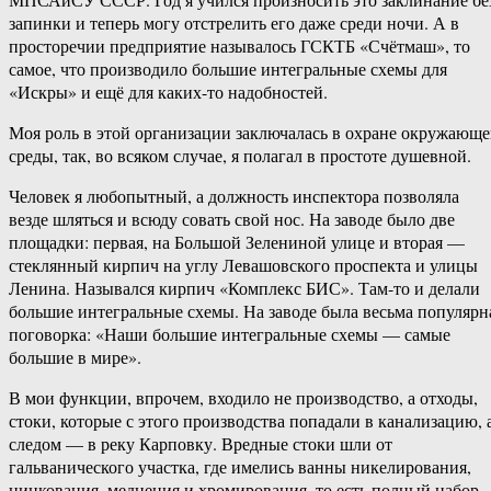
запинки и теперь могу отстрелить его даже среди ночи. А в
просторечии предприятие называлось ГСКТБ «Счётмаш», то
самое, что производило большие интегральные схемы для
«Искры» и ещё для каких-то надобностей.
Моя роль в этой организации заключалась в охране окружающ
среды, так, во всяком случае, я полагал в простоте душевной.
Человек я любопытный, а должность инспектора позволяла
везде шляться и всюду совать свой нос. На заводе было две
площадки: первая, на Большой Зелениной улице и вторая —
стеклянный кирпич на углу Левашовского проспекта и улицы
Ленина. Назывался кирпич «Комплекс БИС». Там-то и делали
большие интегральные схемы. На заводе была весьма популярн
поговорка: «Наши большие интегральные схемы — самые
большие в мире».
В мои функции, впрочем, входило не производство, а отходы,
стоки, которые с этого производства попадали в канализацию, 
следом — в реку Карповку. Вредные стоки шли от
гальванического участка, где имелись ванны никелирования,
цинкования, меднения и хромирования, то есть полный набор