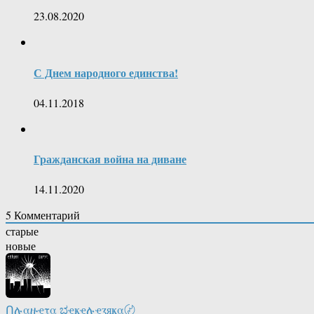
23.08.2020
С Днем народного единства!
04.11.2018
Гражданская война на диване
14.11.2020
5
Комментарий
старые
новые
Ոሉαዙҿτα ಭҿҝҿሉҿʓяҝα〄