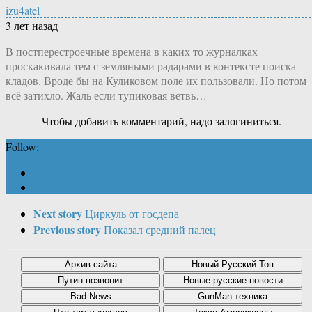
izu4atel
3 лет назад
В постперестроечные времена в каких то журналках
проскакивала тем с земляными радарами в контексте поиска
кладов. Вроде бы на Куликовом поле их пользовали. Но потом
всё затихло. Жаль если тупиковая ветвь…
Чтобы добавить комментарий, надо залогиниться.
Follow:
Next story
Циркуль от госдепа
Previous story
Показал средний палец