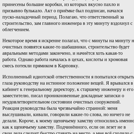
принесены большие коробки, из которых вкусно пахло и
призывно булькало. Акт о приёмке был подписан, начался
пуско-наладочный период. Полагаю, что ответственный за
строительство, зам главного инженера в эту минуту вздохнул с
облегчением.
Некоторое время я искренне полагал, что с минуты на минуту 
очистных появятся какие-то шабашники, строительство будет
авральными методами закончено, и начнётся хоть какая-то
работа. Однако работа началась в цехах, кислоты и хромовая
смесь потекли прямиком в Карповку.
Исполненный идиотской ответственности я попытался открыт
глаза руководству на истинное положение вещей. Я врывался в
кабинет к генеральному директору, к старшему инженеру и его
заместителю, писал проникновенные докладные записки о
неудовлетворительном состоянии очистных сооружений.
Реакция руководства была чрезвычайно странной: меня
выслушивали, кивали, говорили какие-то слова, но ничего не
делали. Короче, к моему щенячьему хамству относились именн
как к щенячьему хамству. Подчинённого, если он лезет не в
свои дела следует быстро ставить на место, а мне всё сходило с