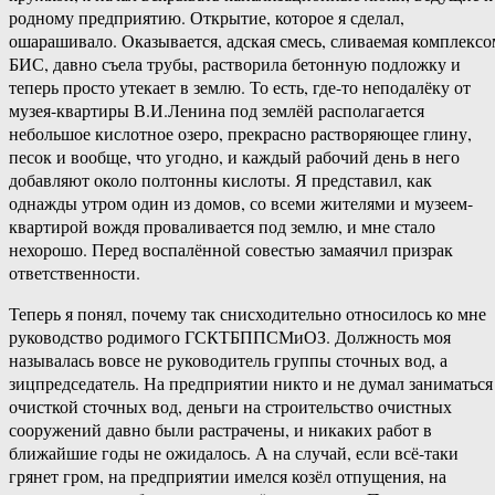
родному предприятию. Открытие, которое я сделал,
ошарашивало. Оказывается, адская смесь, сливаемая комплексо
БИС, давно съела трубы, растворила бетонную подложку и
теперь просто утекает в землю. То есть, где-то неподалёку от
музея-квартиры В.И.Ленина под землёй располагается
небольшое кислотное озеро, прекрасно растворяющее глину,
песок и вообще, что угодно, и каждый рабочий день в него
добавляют около полтонны кислоты. Я представил, как
однажды утром один из домов, со всеми жителями и музеем-
квартирой вождя проваливается под землю, и мне стало
нехорошо. Перед воспалённой совестью замаячил призрак
ответственности.
Теперь я понял, почему так снисходительно относилось ко мне
руководство родимого ГСКТБППСМиОЗ. Должность моя
называлась вовсе не руководитель группы сточных вод, а
зицпредседатель. На предприятии никто и не думал заниматься
очисткой сточных вод, деньги на строительство очистных
сооружений давно были растрачены, и никаких работ в
ближайшие годы не ожидалось. А на случай, если всё-таки
грянет гром, на предприятии имелся козёл отпущения, на