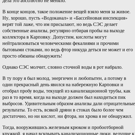
дела это абсолютно не меняло.
В конце концов, такое положение вещей взяло меня за живое.
Ну, хорошо, пусть «Водоканал» и «Бассейновая инспекция»
верят той лаже, что им присылают, но ведь СЭС делает
собственные анализы, регулярно отбирая пробы на выходе
коллектора в Карповку. Допустим, кислоты могут
нейтрализоваться человеческими фекалиями и прочими
бытовыми стоками, но ведь фтор никуда деться не может и его
просто обязаны обнаружить!
Однако СЭС молчит, словно сточной воды в рот набрало.
В ту пору я был молод, энергичен и любопытен, а потому в
один прекрасный день явился на набережную Карповки и
отобрал пробу воды, текущей из канализационной трубы, как
раз в то время, когда на выходе должен был находиться пик
выбросов. Удивительным образом анализы дали отрицательные
результаты. То есть, всякой дряни в стоках было более чем
достаточно, но ни кислот, ни фтора, ни хрома я не обнаружил.
Тогда, вооружившись железным крюком и пробоотборной
кружкой, я начал вскрывать канализационные люки, ведущие к