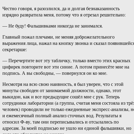
Честно говоря, я разозлился, да и долгая безнаказанность
изрядно развратила меня, потому что я отрезал решительно:
— Не буду! Фальшивками никогда не занимался.
Главный пожал плечами, не меняя доброжелательного
выражения лица, нажал на кнопку звонка и сказал появившейс
секретарше:
— Перечертите вот эту табличку, только вместо этих красных
цифирек повторите вот эти синие. А потом принесёте мне на
подпись. А вы свободны, — повернулся он ко мне.
Несмотря на всю свою наивность, я был уверен, что с этой
минуты свободен от занимаемой должности, однако, этот
выкидон, как и все предыдущие сошёл мне с рук. Теперь
сотрудники лаборатории (а группа, считая меня состояла из трё
человек) проводили не только ежедневные экспресс-анализы, н
и ежемесячный полный анализ сточных вод. Результаты я
относил Ф-ву, там они переписывались и отсылались по
адресам. За моей подписью не ушло ни единой фальшивки, но