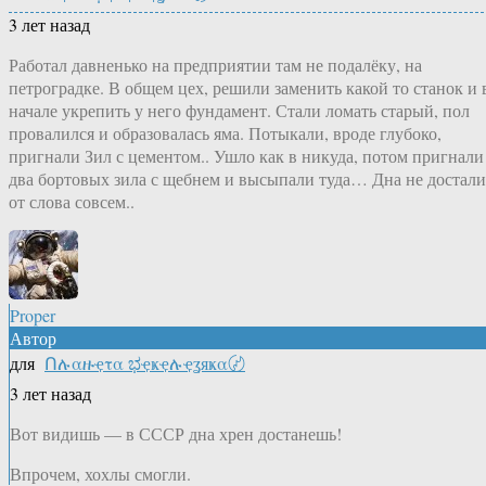
3 лет назад
Работал давненько на предприятии там не подалёку, на
петроградке. В общем цех, решили заменить какой то станок и 
начале укрепить у него фундамент. Стали ломать старый, пол
провалился и образовалась яма. Потыкали, вроде глубоко,
пригнали Зил с цементом.. Ушло как в никуда, потом пригнали
два бортовых зила с щебнем и высыпали туда… Дна не достали
от слова совсем..
Proper
Автор
для
Ոሉαዙҿτα ಭҿҝҿሉҿʓяҝα〄
3 лет назад
Вот видишь — в СССР дна хрен достанешь!
Впрочем, хохлы смогли.