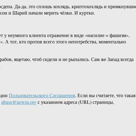
сдепа. Да-да, это сплошь хохлядь, криптохохлядь и примкнувши
хсон и Шарий начали мерить чёлки. И куртки.
т у неумного клиента отражение в виде «насилие = фашизм»,
. А тот, кто против всего этого непотребства, моментально
абов, ящетаю, чтоб сидели и не рыпались. Сам же Запад всегда
.
кции
Пользовательского Соглашения
. Если вы считаете, что такая
L
abuse@newru.org
с указанием адреса (URL) страницы,