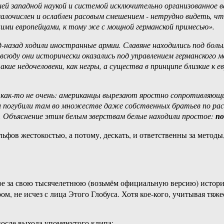
‎нация‏ ‎Южной ‎Америки‏ ‎это‏ ‎Аргентина, ‎страна,‏ ‎населённая ‎одними ‎европейцами, ‎к ‎тому‏ ‎же ‎с‏ ‎мощной‏ ‎германской ‎примесью». ‎
‎зверски, ‎вопиюще, ‎без ‎всякой‏ ‎жалости ‎миллионы‏ ‎негров‏ ‎в ‎Конго. ‎Объяснение ‎этим ‎белым ‎зверствам ‎белые ‎находили‏ ‎простое: ‎
ьфов жестокостью, а потому, дескать, и ответственны за метод
рое за свою тысячелетнюю (возьмём официальную версию) исто
м, не исчез с лица Этого Глобуса. Хотя кое-кого, учитывая тя
осле выхода упомянутого клипа: