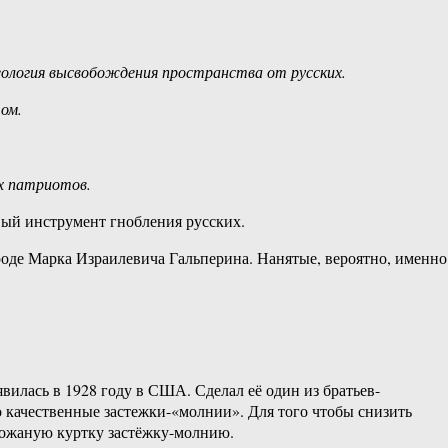
еология высвобождения пространства от русских.
ом.
их патриотов.
вый инструмент гнобления русских.
оде Марка Израилевича Гальперина. Нанятые, вероятно, именно
илась в 1928 году в США. Сделал её один из братьев-
 качественные застежки-«молнии». Для того чтобы снизить
 кожаную куртку застёжку-молнию.