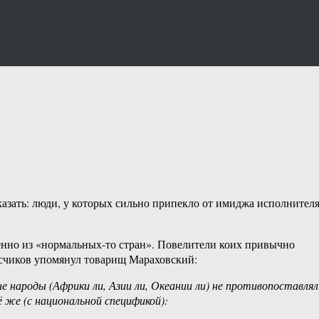
азать: люди, у которых сильно припекло от имиджа исполнител
енно из «нормальных-то стран». Повелители коих привычно
исчиков упомянул товарищ Мараховский:
‎этой ‎цивилизации ‎ничего. ‎Народы ‎не‏ ‎покорённые‏ ‎- ‎проивопоставляли‏ ‎ей ‎не‏ ‎какие-то ‎свои ‎собственные ‎цивилизации, ‎а‏ ‎копии‏ ‎с‏ ‎неё ‎же‏ ‎(с ‎национальной‏ ‎спецификой):