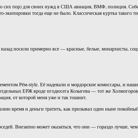
о сих пор) для своих нужд в США авиация, ВМФ, полиция. Собст
экипировки тогда еще не было. Классическая куртка такого типа
 назад носили примерно все — красные, белые, монархисты, соци
ементом Рём-style. Её надевали и мордорские комиссары, и наши
отдельных ЕРЖ вроде пгодюсега Козыгева — тот же Холмогоров п
рация, от которой меня уже и так тошнит.
талию время и деньги тратить, как призывал один ныне покойный
оседей. Внезапно может оказаться, что они — гораздо лучше, че