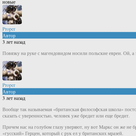
новые
Proper
Автор
3 лет назад
Повязку на руке с магендовидом носили польские евреи. Ой, а 
Proper
Автор
3 лет назад
Вообще так называемая «британская философская школа» постоя
сказать с уверенностью, человек уже бредит или еще бредит.
Причем нас на голубом глазу уверяют, ну вот Маркс он же не б
«гусский» Герцен, который с рук ел у британских мразей.