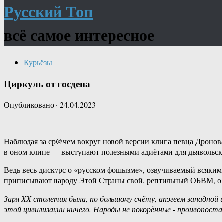
Русский Топ
всё самое интересное
Курьёзы
Циркуль от госдепа
Опубликовано
·
24.04.2023
Наблюдая за ср@чем вокруг новой версии клипа певца Дронова
в оном клипе — выступают полезными адиётами для дьявольск
Ведь весь дискурс о «русском фошызме», озвучиваемый всяки
приписывают народу Этой Страны свой, рептильный ОБВМ, о ко
Заря‏ ‎XX‏ ‎столетия ‎была,‏ ‎по ‎большому ‎счёту, ‎апогеем ‎западной‏ ‎цивилизации ‎в‏ ‎смысле‏ ‎её ‎доминирования ‎над‏ ‎планетой. ‎Покорённые‏ ‎народы ‎(Африки ‎ли, ‎Азии‏ ‎ли,‏ ‎Океании ‎ли)‏ ‎не ‎противопоставляли‏