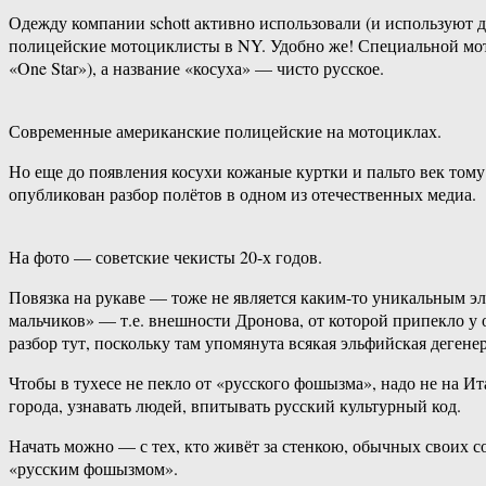
Одежду компании schott активно использовали (и используют д
полицейские мотоциклисты в NY. Удобно же! Специальной мото-
«One Star»), а название «косуха» — чисто русское.
Современные американские полицейские на мотоциклах.
Но еще до появления косухи кожаные куртки и пальто век тому
опубликован разбор полётов в одном из отечественных медиа.
На фото — советские чекисты 20-х годов.
Повязка на рукаве — тоже не является каким-то уникальным эл
мальчиков» — т.е. внешности Дронова, от которой припекло у 
разбор тут, поскольку там упомянута всякая эльфийская дегене
Чтобы в тухесе не пекло от «русского фошызма», надо не на И
города, узнавать людей, впитывать русский культурный код.
Начать можно — с тех, кто живёт за стенкою, обычных своих с
«русским фошызмом».