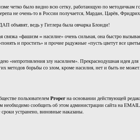
изме четко было видно всю сетку, работающую по методичкам го
черепа не очень-то в России получается, Мардан, Царёв, Фридри
ДАП объявят, ведь у Гитлера была овчарка Блонди!
связка «фашизм = насилие» очень сильная, она быстро вызывае
понять и простить» и прочие радужные «пусть цветут все цветы»
 идею «непротивления злу насилием». Прекраснодушная идея для р
гих методов борьбы со злом, кроме насилия, нет и быть не может
Proper
бществе пользователем
на основании действующей реда
ам необходимо сообщить об этом администрации сайта на EMAI
 сроки устранено, виновные наказаны.