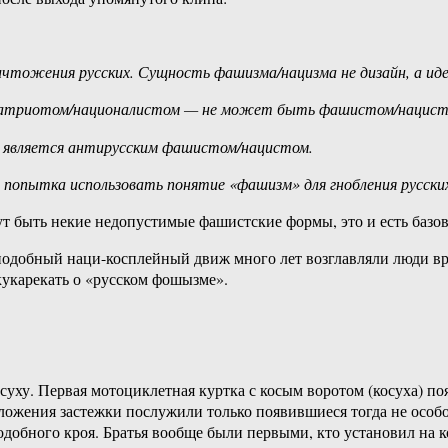
ичтожения русских. Сущность фашизма/нацизма не дизайн, а ид
атриотом/националистом — не может быть фашистом/нацист
— является антирусским фашистом/нацистом.
ь попытка использовать понятие «фашизм» для гнобления русск
ут быть некие недопустимые фашистские формы, это и есть базо
подобный наци-косплейный движ много лет возглавляли люди вр
кукарекать о «русском фошызме».
ху. Первая мотоциклетная куртка с косым воротом (косуха) появ
ожения застежки послужили только появившиеся тогда не особо
подобного кроя. Братья вообще были первыми, кто установил на