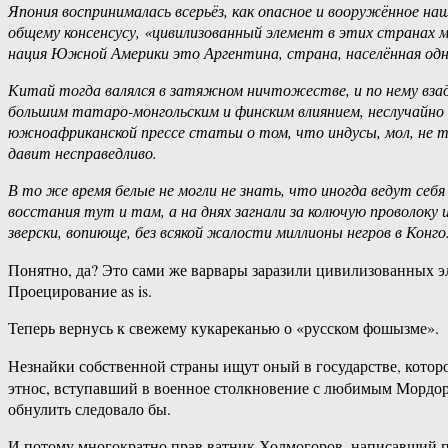
‎Япония‏ ‎воспринималась‏ ‎всерьёз, ‎как ‎опасное‏ ‎и ‎вооружённое ‎нашей ‎западной‏ ‎наукой ‎и‏ ‎системой исключительно‏ ‎организованное ‎варварство; ‎латиноамериканцы ‎всерьёз ‎не ‎воспринимались, ‎ибо, ‎по‏
‎общему ‎консенсусу,‏ ‎«цивилизованный‏ ‎элемент ‎в ‎этих‏ ‎странах ‎малочислен‏ ‎и ‎ослаблен ‎расовым ‎смешением ‎-‏ ‎нетрудно‏ ‎видеть, ‎что ‎единственная ‎процветающая ‎и ‎по-настоящему ‎цивилизованная
Китай‏ тогда ‎валялся ‎в‏ ‎затяжном ‎ничтожестве, ‎и ‎по‏ ‎нему‏ ‎взад-назад ‎ходили‏ ‎иностранные ‎армии.‏ ‎Славяне ‎находились ‎под ‎большим ‎подозрением‏ ‎как‏ ‎«очевидно ‎низший‏ ‎отдел ‎белой‏ ‎расы ‎с
‎большим ‎татаро-монгольским ‎и‏ ‎финским‏ ‎влиянием,‏ ‎неслучайно ‎всюду‏ ‎они ‎исторически‏ ‎оказались ‎под‏ ‎управлением‏ ‎германского ‎меньшинства ‎- ‎и ‎в ‎Австрии, ‎и‏ ‎в ‎России».‏ ‎Индус‏ ‎Ганди ‎писал ‎в
‎южноафриканской ‎прессе ‎статьи ‎о ‎том,‏ ‎что ‎индусы‏, мол, ‎не‏ ‎такие ‎недочеловеки, ‎как‏ ‎негры, ‎а‏ ‎существа ‎в ‎принципе ‎близкие ‎к‏ ‎европейцам‏ ‎и ‎способные ‎к ‎цивилизации, ‎и ‎потому ‎на ‎них апартеид‏
‎давит ‎несправедливо.
В‏ ‎то‏ ‎же ‎время‏ ‎белые ‎не ‎могли ‎не ‎знать,‏ ‎что ‎иногда‏ ‎ведут‏ ‎себя ‎как-то ‎не‏ ‎очень: ‎американцы‏ ‎вырезают ‎яростно ‎сопротивляющихся ‎им‏ ‎филиппинцев‏ ‎под ‎корень;‏ ‎англичане ‎давят‏ ‎туземные
‎восстания ‎тут ‎и ‎там,‏ ‎а‏ ‎на ‎днях‏ ‎загнали ‎за‏ ‎колючую ‎проволоку ‎и ‎погубили ‎там‏ ‎во‏ ‎множестве‏ ‎даже ‎собственных‏ ‎братьев ‎по‏ ‎расе ‎буров;‏ ‎бельгийский‏ ‎шоколадно-брильянтовый ‎монарх ‎поубивал‏
Понятно, да? Это сами же варвары заразили цивилизованных эл
Проецирование as is.
Теперь вернусь к свежему кукареканью о «русском фошызме».
Незнайки собственной страны ищут оный в государстве, кото
этнос, вступавший в военное столкновение с любимым Мордоро
обнулить следовало бы.
И потому многократно прав ватник Холмогоров, написавший п