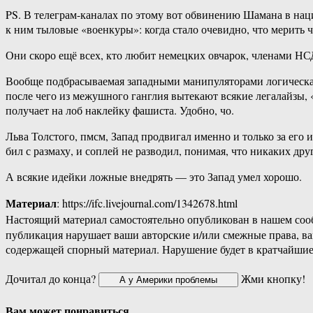
PS. В телеграм-каналах по этому вот обвинению Шамана в нац
к ним тыловые «военкуры»: когда стало очевидно, что мерить 
Они скоро ещё всех, кто любит немецких овчарок, членами НС
Вообще подбрасываемая западными манипуляторами логическая 
после чего из межушного ганглия вытекают всякие легалайзы, «
получает на лоб наклейку фашиста. Удобно, чо.
Льва Толстого, пмсм, Запад продвигал именно и только за его
бил с размаху, и соплей не разводил, понимая, что никаких дру
А всякие идейки ложные внедрять — это Запад умел хорошо.
Материал
: https://ifc.livejournal.com/1342678.html
Настоящий материал самостоятельно опубликован в нашем соо
публикация нарушает ваши авторские и/или смежные права, в
содержащей спорный материал. Нарушение будет в кратчайшие
Дочитал до конца?
Жми кнопку!
Вам может понравиться...