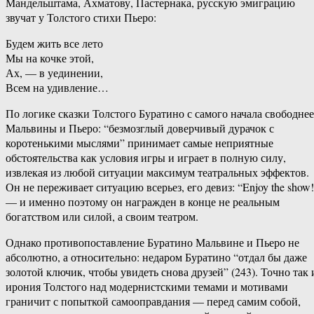
Мандельштама, Ахматову, Пастернака, русскую эмиграцию
звучат у Толстого стихи Пьеро:
Будем жить все лето
Мы на кочке этой,
Ах, — в уединении,
Всем на удивление…
По логике сказки Толстого Буратино с самого начала свободнее
Мальвины и Пьеро: “безмозглый доверчивый дурачок с
коротенькими мыслями” принимает самые неприятные
обстоятельства как условия игры и играет в полную силу,
извлекая из любой ситуации максимум театральных эффектов.
Он не переживает ситуацию всерьез, его девиз: “Enjoy the show!
— и именно поэтому он награжден в конце не реальным
богатством или силой, а своим театром.
Однако противопоставление Буратино Мальвине и Пьеро не
абсолютно, а относительно: недаром Буратино “отдал бы даже
золотой ключик, чтобы увидеть снова друзей” (243). Точно так 
ирония Толстого над модернистскими темами и мотивами
граничит с попыткой самооправдания — перед самим собой,