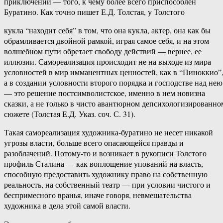
приключений — того, к чему более всего приспособлен
Буратино. Как точно пишет Е.Д. Толстая, у Толстого
кукла “находит себя” в том, что она кукла, актер, она как бы
обрамливается двойной рамкой, играя самое себя, и на этом
волшебном пути обретает свободу действий — вернее, ее
иллюзии. Самореализация происходит не на выходе из мира
условностей в мир имманентных ценностей, как в “Пиноккио”
а в создании условности второго порядка и господстве над нею
— это решение постсимволистское, именно в нем новизна
сказки, а не только в чисто авантюрном депсихологизированно
сюжете (Толстая Е.Д. Указ. соч. С. 31).
Такая самореализация художника-буратино не несет никакой
угрозы власти, больше всего опасающейся правды и
разоблачений. Потому-то и возникает в рукописи Толстого
профиль Сталина — как воплощение упований на власть,
способную предоставить художнику право на собственную
реальность, на собственный театр — при условии чистого и
беспримесного вранья, иначе говоря, невмешательства
художника в дела этой самой власти.