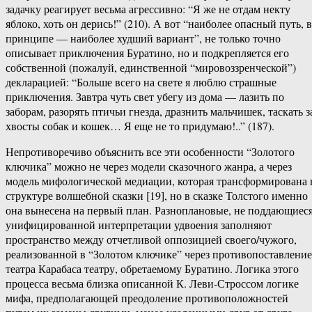
задачку реагирует весьма агрессивно: “Я же не отдам некту
яблоко, хоть он дерись!” (210). А вот “наиболее опасный путь, в
принципе — наиболее худший вариант”, не только точно
описывает приключения Буратино, но и подкрепляется его
собственной (пожалуй, единственной “мировоззренческой”)
декларацией: “Больше всего на свете я люблю страшные
приключения. Завтра чуть свет убегу из дома — лазить по
заборам, разорять птичьи гнезда, дразнить мальчишек, таскать з
хвосты собак и кошек… Я еще не то придумаю!..” (187).
Непротиворечиво объяснить все эти особенности “Золотого
ключика” можно не через модели сказочного жанра, а через
модель мифологической медиации, которая трансформирована 
структуре волшебной сказки [19], но в сказке Толстого именно
она вынесена на первый план. Разноплановые, не поддающиес
унифицированной интерпретации удвоения заполняют
пространство между отчетливой оппозицией своего/чужого,
реализованной в “Золотом ключике” через противопоставление
театра Карабаса театру, обретаемому Буратино. Логика этого
процесса весьма близка описанной К. Леви-Строссом логике
мифа, предполагающей преодоление противоположностей