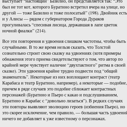
выступает “настоящий” Базилио, он представляется так: “Это
был не тот кот, которого Буратино встретил вчера на улице, но
другой — тоже Базилио и тоже полосатый” (198). Двойник есть
и у Алисы — рядом с губернатором Города Дураков
прогуливалась “спесивая лисица, державшая в лапе цветок
ночной фиалки” (214).
Все эти повторения и удвоения слишком частотны, чтобы быть
случайными. В то же время нельзя сказать, что Толстой
сознательно строит свою сказку на удвоениях (хотя примеры
обнажения этого приема свидетельствуют о том, что автор по
крайней мере чувствует наличие “двухтактного” ритма в своей
сказке). Эти удвоения крайне трудно подвести под “общий
знаменатель”. Некоторые из них воплощают контраст (театр
Карабаса и театр Буратино, например), а некоторые — подобие,
причем в ряде случаев это подобие сближает контрастных
персонажей (Буратино и Пьеро с какао и подслушиванием,
Буратино и Карабас с “довольно лизаться”). В редких случаях
эти повторы выявляют эволюцию героев (избиения Пьеро), но
это скорее исключение, чем правило, — большая часть удвоени
ничего не добавляет к уже известному о персонажах.