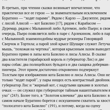
В-третьих, при чтении сказки возникает впечатление, что
практически все ее герои — за знаменательным исключением
Буратино — “ходят парами”. Рядом с Карло — Джузеппе, рядо
с лисой Алисой — кот Базилио [17], рядом с Карабасом —
Дуремар, рядом с Мальвиной либо Артемон, либо Пьеро; в сво
очередь, Пьеро появляется либо в паре с Арлекином, либо в па
с Мальвиной; взаимоподобны мудрые резонеры Говорящий
Сверчок и Тортила; а парой злой крысе Шушаре служит Летуча
мышь, “похожая на чертика”, которая крысиным лазом выводит
Буратино прямо в лапы кота Базилио и лисы Алисы. В сказке
два властителя (тарабарский король и губернатор Лис) и две
пары собак: два полицейских бульдога и два сыщика доберман-
пинчера. Этот прием достаточно откровенно подчеркнут
Толстым при изображении кота Базилио и лисы Алисы. Они не
только “ходят парой”, у пары нищих есть контрастный двойник
губернатор Лис и “жирный кот, с надутыми щеками в золотых
очках — он служил при губернаторе тайным нашептывателем 
ухо” (243). Более того, в “Золотом ключике” два кота Базилио: в
самом начале Буратино борется с искушением схватить за хвост
“полосатого кота Базилио” (191), и потому, когда на сцену