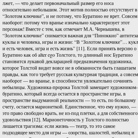
лжет, — что делает первоначальный размер его носа
относительно небольшим. Этот мотив полностью отсутствует в
“Золотом ключике”, и не потому, что Буратино не врет. Совсем
наоборот: потому что вранье изначально характеризует этот
персонаж! Вместе с тем, как отмечает М.А. Чернышева, в
“Золотом ключике” снимается важная для “Пиноккио” антитеза
куклы и человека, игры и жизни: “В “Золотом ключике”… кук
и есть человек, игра и есть жизнь” [11]. Если принять версию о
Буратино как об alter ego Толстого, то длинный нос Буратино
становится лукавой декларацией предназначения художника,
которое Толстой видит вовсе не в обязанности быть глашатаем
правды, как того требует русская культурная традиция, а совсем
наоборот — во вранье, в способности увлекательно сочинять
небылицы. Художника-пророка Толстой замещает художником-
буратино, который всегда остается в пространстве игры, в
пространстве выдуманной реальности — то есть, по большому
счету, остается марионеткой. Единственное, что ему нужно, —
это право свободно врать, не из-под плетки, а для собственного
удовольствия [12]. Марионеточность у Толстого полностью
лишается трагизма: если жизнь — театр, то это самое
подходящее место для игры — озорства, шалостей, небылиц и