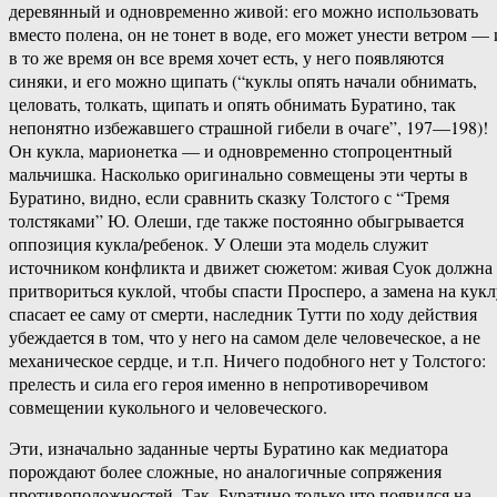
деревянный и одновременно живой: его можно использовать
вместо полена, он не тонет в воде, его может унести ветром — 
в то же время он все время хочет есть, у него появляются
синяки, и его можно щипать (“куклы опять начали обнимать,
целовать, толкать, щипать и опять обнимать Буратино, так
непонятно избежавшего страшной гибели в очаге”, 197—198)!
Он кукла, марионетка — и одновременно стопроцентный
мальчишка. Насколько оригинально совмещены эти черты в
Буратино, видно, если сравнить сказку Толстого с “Тремя
толстяками” Ю. Олеши, где также постоянно обыгрывается
оппозиция кукла/ребенок. У Олеши эта модель служит
источником конфликта и движет сюжетом: живая Суок должна
притвориться куклой, чтобы спасти Просперо, а замена на кукл
спасает ее саму от смерти, наследник Тутти по ходу действия
убеждается в том, что у него на самом деле человеческое, а не
механическое сердце, и т.п. Ничего подобного нет у Толстого:
прелесть и сила его героя именно в непротиворечивом
совмещении кукольного и человеческого.
Эти, изначально заданные черты Буратино как медиатора
порождают более сложные, но аналогичные сопряжения
противоположностей. Так, Буратино только что появился на