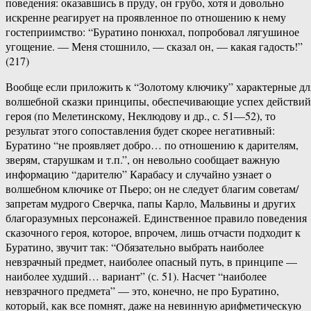
поведения: оказавшись в пруду, он грубо, хотя и довольно
искренне реагирует на проявленное по отношению к нему
гостеприимство: “Буратино понюхал, попробовал лягушиное
угощение. — Меня стошнило, — сказал он, — какая гадость!”
(217)
Вообще если приложить к “Золотому ключику” характерные дл
волшебной сказки принципы, обеспечивающие успех действий
героя (по Мелетинскому, Неклюдову и др., с. 51—52), то
результат этого сопоставления будет скорее негативный:
Буратино “не проявляет добро… по отношению к дарителям,
зверям, старушкам и т.п.”, он невольно сообщает важную
информацию “дарителю” Карабасу и случайно узнает о
волшебном ключике от Пьеро; он не следует благим советам/
запретам мудрого Сверчка, папы Карло, Мальвины и других
благоразумных персонажей. Единственное правило поведения
сказочного героя, которое, впрочем, лишь отчасти подходит к
Буратино, звучит так: “Обязательно выбрать наиболее
невзрачный предмет, наиболее опасный путь, в принципе —
наиболее худший… вариант” (с. 51). Насчет “наиболее
невзрачного предмета” — это, конечно, не про Буратино,
который, как все помнят, даже на невинную арифметическую