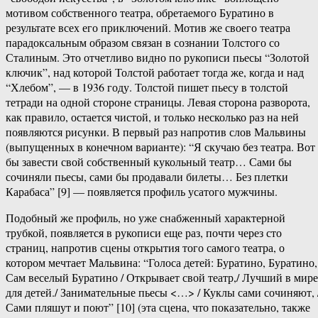
мотивом собственного театра, обретаемого Буратино в
результате всех его приключений. Мотив же своего театра
парадоксальным образом связан в сознании Толстого со
Сталиным. Это отчетливо видно по рукописи пьесы “Золотой
ключик”, над которой Толстой работает тогда же, когда и над
“Хлебом”, — в 1936 году. Толстой пишет пьесу в толстой
тетради на одной стороне страницы. Левая сторона разворота,
как правило, остается чистой, и только несколько раз на ней
появляются рисунки. В первый раз напротив слов Мальвины
(выпущенных в конечном варианте): “Я скучаю без театра. Вот
бы завести свой собственный кукольный театр… Сами бы
сочиняли пьесы, сами бы продавали билеты… Без плетки
Карабаса” [9] — появляется профиль усатого мужчины.
Подобный же профиль, но уже снабженный характерной
трубкой, появляется в рукописи еще раз, почти через сто
страниц, напротив сцены открытия того самого театра, о
котором мечтает Мальвина: “Голоса детей: Буратино, Буратино, 
Сам веселый Буратино / Открывает свой театр,/ Лучший в мире
для детей./ Занимательные пьесы <…> / Куклы сами сочиняют, 
Сами пляшут и поют” [10] (эта сцена, что показательно, также