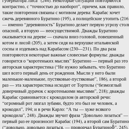
губернатора Лиса” (244). Некоторые ситуации повторяются
контрастно, с “точностью до наоборот”, причем, как правило,
такие повторения связаны с мотивом дерева: Карабас хочет
сжечь деревянного Буратино (195), а полицейские утопить (216
— именно “деревянность” Буратино делает первую угрозу стол
опасной, а вторую — неосуществимой. Дважды Буратино
оказывается на дереве — сначала вниз головой, повешенный
котом и лисой (205), а затем сидя на верхушке итальянской
сосны и издеваясь над Карабасом (230—231). По два раза
повторяются некоторые важные словесные формулы: дважды
говорится о “коротеньких мыслях” Буратино — первый раз это
авторская характеристика (“Не нужно забывать, что Буратино
шел всего первый день от рождения. Мысли у него были
маленькие-маленькие, пустяковые-пустяковые”, 186), а второй
раз — эта характеристика исходит от Тортилы (“безмозглый
доверчивый дурачок с коротенькими мыслями”, 218); дважды
Карабас сравнивается с крокодилом (в авторской речи:
“огромный рот лязгал зубами, будто это был не человек, а
крокодил”, 194; и в речи Карло: “А ты — хуже всякого
крокодила”, 248). Дважды звучит фраза “Довольно лизаться” —
первый раз ее произносит Карабас (194), а второй сам Буратино
(“довольно, довольно лизаться, — проворчал Буратино╬”, 245).