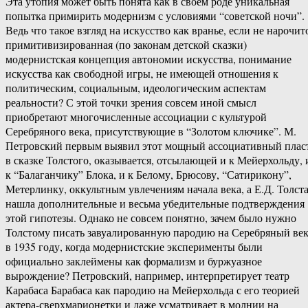
Эта утопия может быть понята как в своем роде уникальная
попытка примирить модернизм с условиями “советской ночи”.
Ведь что такое взгляд на искусство как вранье, если не нарочит
примитивизированная (по законам детской сказки)
модернистская концепция автономии искусства, понимание
искусства как свободной игры, не имеющей отношения к
политическим, социальным, идеологическим аспектам
реальности? С этой точки зрения совсем иной смысл
приобретают многочисленные ассоциации с культурой
Серебряного века, присутствующие в “Золотом ключике”. М.
Петровский первым выявил этот мощный ассоциативный плас
в сказке Толстого, оказывается, отсылающей и к Мейерхольду, 
к “Балаганчику” Блока, и к Белому, Брюсову, “Сатирикону”,
Метерлинку, оккультным увлечениям начала века, а Е.Д. Толст
нашла дополнительные и весьма убедительные подтверждения
этой гипотезы. Однако не совсем понятно, зачем было нужно
Толстому писать завуалированную пародию на Серебряный ве
в 1935 году, когда модернистские эксперименты были
официально заклеймены как формализм и буржуазное
вырождение? Петровский, например, интерпретирует театр
Карабаса Барабаса как пародию на Мейерхольда с его теорией
актера-сверхмарионетки и даже усматривает в молнии на