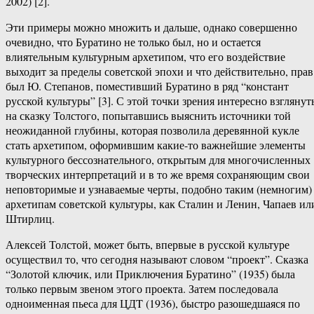
2002) [2].
Эти примеры можно множить и дальше, однако совершенно
очевидно, что Буратино не только был, но и остается
влиятельным культурным архетипом, что его воздействие
выходит за пределы советской эпохи и что действительно, прав
был Ю. Степанов, поместивший Буратино в ряд “констант
русской культуры” [3]. С этой точки зрения интересно взглянут
на сказку Толстого, попытавшись выяснить источники той
неожиданной глубины, которая позволила деревянной кукле
стать архетипом, оформившим какие-то важнейшие элементы
культурного бессознательного, открытым для многочисленных
творческих интерпретаций и в то же время сохраняющим свои
неповторимые и узнаваемые черты, подобно таким (немногим)
архетипам советской культуры, как Сталин и Ленин, Чапаев ил
Штирлиц.
Алексей Толстой, может быть, впервые в русской культуре
осуществил то, что сегодня называют словом “проект”. Сказка
“Золотой ключик, или Приключения Буратино” (1935) была
только первым звеном этого проекта. Затем последовала
одноименная пьеса для ЦДT (1936), быстро разошедшаяся по