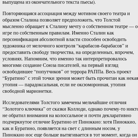
выпущена из окончательного текста пьесы).
Повторяющаяся ассоциация между мотивом своего театра и
образом Сталина позволяет предположить, что Толстой
мысленно обращает к Сталину мечту о собственном театре — о
игре по собственным правилам. Именно Сталин как
персонификация абсолютной власти способен освободить
художника от мелочного контроля “карабасов-барабасов” и
предоставить свободу творчества, на определенных, впрочем,
условиях. Напомним, что именно так интерпретировалось
многими создание Союза писателей, на первый взгляд
освободившее “попутчиков” от террора РАППа. Весь проект
“Буратино” с этой точки зрения может быть прочитан как нека
утопия — парадоксальная, если не оксюморонная, утопия
свободной марионетки.
Исследователями Толстого замечены мельчайшие отличия
“Золотого ключика” от сказки Коллоди, однако почему-то никт
не обратил внимания на колоссальное и почти декларативно
подчеркнутое отличие Буратино от Пиноккио: хотя Пиноккио,
как и Буратино, появляется на свет с длинным носом, у
Пиноккио нос еще больше вытягивается в тот момент, когда он