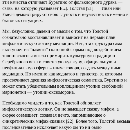
эти качества отличают Буратино от фольклорного дурака —
связь, на которую указывает Е.Д. Толстая [21], — Иван или
Емеля демонстрируют свою глупость и неуместность именно в
бытовых ситуациях.
Мы, безусловно, далеки от мысли о том, что Толстой
сознательно восстанавливает и выносит на первый план
мифологическую логику медиации. Нет, эта структура сама
выступает из “памяти” сказочной формы под воздействием
толстовского замысла примирить культурную традицию
Серебряного века и советскую культуру, официальную и
неофициальную сферы – иначе говоря, создать между ними
медиацию. Но именно как медиатор и трикстер, за которым
просвечивает древняя мифологическая семантика, Буратино и
может стать убедительным воплощением утопии свободной
марионетки — утопии-оксюморона.
Необходимо увидеть и то, как Толстой обновляет
мифологическую логику. Он не замещает сказку мифом, а
скорее совмещает, создавая нечто, напоминающее о
синкретических мифах-сказках [22]. Более того, Толстой весьма
последовательно исключает какую бы то ни было