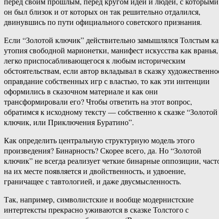
перед своим прошлым, перед кругом идей и людей, с которыми
он был близок и от которых он так решительно отдалился,
двинувшись по пути официального советского признания.
Если “Золотой ключик” действительно замышлялся Толстым ка
утопия свободной марионетки, манифест искусства как вранья,
легко приспосабливающегося к любым историческим
обстоятельствам, если автор вкладывал в сказку художественно
оправдание собственных игр с властью, то как эти интенции
оформились в сказочном материале и как они
трансформировали его? Чтобы ответить на этот вопрос,
обратимся к исходному тексту — собственно к сказке “Золотой
ключик, или Приключения Буратино”.
Как определить центральную структурную модель этого
произведения? Бинарность? Скорее всего, да. Но “Золотой
ключик” не всегда реализует четкие бинарные оппозиции, част
на их месте появляется и двойственность, и удвоение,
граничащее с тавтологией, и даже двусмысленность.
Так, например, символистские и вообще модернистские
интертексты прекрасно уживаются в сказке Толстого с