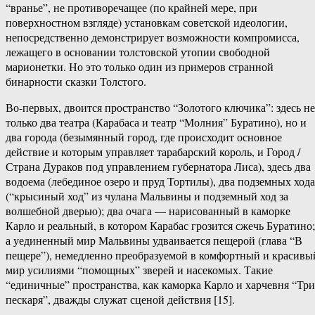
“вранье”, не противоречащее (по крайней мере, при
поверхностном взгляде) установкам советской идеологии,
непосредственно демонстрирует возможности компромисса,
лежащего в основании толстовской утопии свободной
марионетки. Но это только один из примеров странной
бинарности сказки Толстого.
Во-первых, двоится пространство “Золотого ключика”: здесь не
только два театра (Карабаса и театр “Молния” Буратино), но и
два города (безымянный город, где происходит основное
действие и которым управляет тарабарский король, и Город /
Страна Дураков под управлением губернатора Лиса), здесь два
водоема (лебединое озеро и пруд Тортилы), два подземных хода
(“крысиный ход” из чулана Мальвины и подземный ход за
волшебной дверью); два очага — нарисованный в каморке
Карло и реальный, в котором Карабас грозится сжечь Буратино;
а уединенный мир Мальвины удваивается пещерой (глава “В
пещере”), немедленно преобразуемой в комфортный и красивы
мир усилиями “помощных” зверей и насекомых. Такие
“единичные” пространства, как каморка Карло и харчевня “Три
пескаря”, дважды служат сценой действия [15].