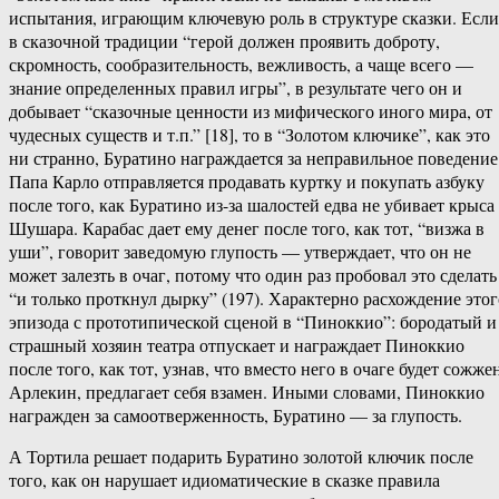
испытания, играющим ключевую роль в структуре сказки. Если
в сказочной традиции “герой должен проявить доброту,
скромность, сообразительность, вежливость, а чаще всего —
знание определенных правил игры”, в результате чего он и
добывает “сказочные ценности из мифического иного мира, от
чудесных существ и т.п.” [18], то в “Золотом ключике”, как это
ни странно, Буратино награждается за неправильное поведение
Папа Карло отправляется продавать куртку и покупать азбуку
после того, как Буратино из-за шалостей едва не убивает крыса
Шушара. Карабас дает ему денег после того, как тот, “визжа в
уши”, говорит заведомую глупость — утверждает, что он не
может залезть в очаг, потому что один раз пробовал это сделать
“и только проткнул дырку” (197). Характерно расхождение этог
эпизода с прототипической сценой в “Пиноккио”: бородатый и
страшный хозяин театра отпускает и награждает Пиноккио
после того, как тот, узнав, что вместо него в очаге будет сожже
Арлекин, предлагает себя взамен. Иными словами, Пиноккио
награжден за самоотверженность, Буратино — за глупость.
А Тортила решает подарить Буратино золотой ключик после
того, как он нарушает идиоматические в сказке правила