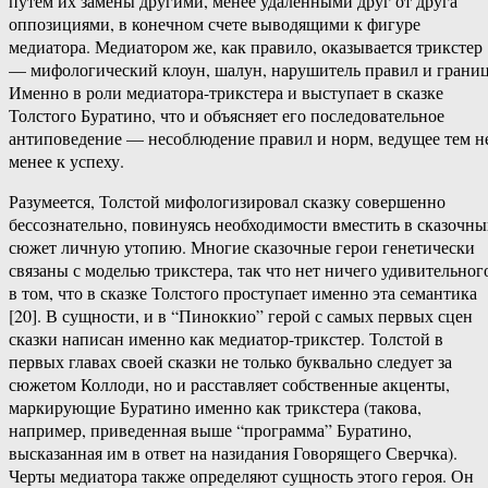
путем их замены другими, менее удаленными друг от друга
оппозициями, в конечном счете выводящими к фигуре
медиатора. Медиатором же, как правило, оказывается трикстер
— мифологический клоун, шалун, нарушитель правил и границ
Именно в роли медиатора-трикстера и выступает в сказке
Толстого Буратино, что и объясняет его последовательное
антиповедение — несоблюдение правил и норм, ведущее тем н
менее к успеху.
Разумеется, Толстой мифологизировал сказку совершенно
бессознательно, повинуясь необходимости вместить в сказочн
сюжет личную утопию. Многие сказочные герои генетически
связаны с моделью трикстера, так что нет ничего удивительног
в том, что в сказке Толстого проступает именно эта семантика
[20]. В сущности, и в “Пиноккио” герой с самых первых сцен
сказки написан именно как медиатор-трикстер. Толстой в
первых главах своей сказки не только буквально следует за
сюжетом Коллоди, но и расставляет собственные акценты,
маркирующие Буратино именно как трикстера (такова,
например, приведенная выше “программа” Буратино,
высказанная им в ответ на назидания Говорящего Сверчка).
Черты медиатора также определяют сущность этого героя. Он