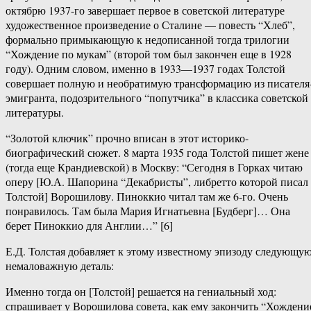
октябрю 1937-го завершает первое в советской литературе
художественное произведение о Сталине — повесть “Хлеб”,
формально примыкающую к недописанной тогда трилогии
“Хождение по мукам” (второй том был закончен еще в 1928
году). Одним словом, именно в 1933—1937 годах Толстой
совершает полную и необратимую трансформацию из писателя
эмигранта, подозрительного “попутчика” в классика советской
литературы.
“Золотой ключик” прочно вписан в этот историко-
биографический сюжет. 8 марта 1935 года Толстой пишет жене
(тогда еще Крандиевской) в Москву: “Сегодня в Горках читаю
оперу [Ю.А. Шапорина “Декабристы”, либретто которой писал
Толстой] Ворошилову. Пиноккио читал там же 6-го. Очень
понравилось. Там была Мария Игнатьевна [Будберг]… Она
берет Пиноккио для Англии…” [6]
Е.Д. Толстая добавляет к этому известному эпизоду следующу
немаловажную деталь:
Именно тогда он [Толстой] решается на гениальный ход:
спрашивает у Ворошилова совета, как ему закончить “Хождени