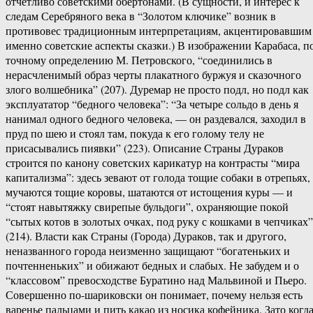
отчетливо советскими обертонами. (В сущности, и интерес к
следам Серебряного века в “Золотом ключике” возник в
противовес традиционным интерпретациям, акцентировавшим
именно советские аспекты сказки.) В изображении Карабаса, п
точному определению М. Петровского, “соединились в
нерасчленимый образ черты плакатного буржуя и сказочного
злого волшебника” (207). Дуремар не просто подл, но подл как
эксплуататор “бедного человека”: “За четыре сольдо в день я
нанимал одного бедного человека, — он раздевался, заходил в
пруд по шею и стоял там, покуда к его голому телу не
присасывались пиявки” (223). Описание Страны Дураков
строится по канону советских карикатур на контрасты “мира
капитализма”: здесь зевают от голода тощие собаки в отрепьях,
мучаются тощие коровы, шатаются от истощения куры — и
“стоят навытяжку свирепые бульдоги”, охраняющие покой
“сытых котов в золотых очках, под руку с кошками в чепчиках”
(214). Власти как Страны (Города) Дураков, так и другого,
неназванного города неизменно защищают “богатеньких и
почтенненьких” и обижают бедных и слабых. Не забудем и о
“классовом” превосходстве Буратино над Мальвиной и Пьеро.
Совершенно по-шариковски он понимает, почему нельзя есть
варенье пальцами и пить какао из носика кофейника. Зато когд