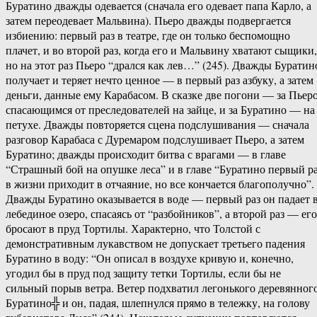
Буратино дважды одевается (сначала его одевает папа Карло, а
затем переодевает Мальвина). Пьеро дважды подвергается
избиению: первый раз в театре, где он только беспомощно
плачет, и во второй раз, когда его и Мальвину хватают сыщики,
но на этот раз Пьеро “дрался как лев…” (245). Дважды Буратин
получает и теряет нечто ценное — в первый раз азбуку, а затем
деньги, данные ему Карабасом. В сказке две погони — за Пьеро
спасающимся от преследователей на зайце, и за Буратино — на
петухе. Дважды повторяется сцена подслушивания — сначала
разговор Карабаса с Дуремаром подслушивает Пьеро, а затем
Буратино; дважды происходит битва с врагами — в главе
“Страшный бой на опушке леса” и в главе “Буратино первый р
в жизни приходит в отчаяние, но все кончается благополучно”.
Дважды Буратино оказывается в воде — первый раз он падает 
лебединое озеро, спасаясь от “разбойников”, а второй раз — его
бросают в пруд Тортилы. Характерно, что Толстой с
демонстративным лукавством не допускает третьего падения
Буратино в воду: “Он описал в воздухе кривую и, конечно,
угодил бы в пруд под защиту тетки Тортилы, если бы не
сильный порыв ветра. Ветер подхватил легонького деревянног
Буратино╬ и он, падая, шлепнулся прямо в тележку, на голову