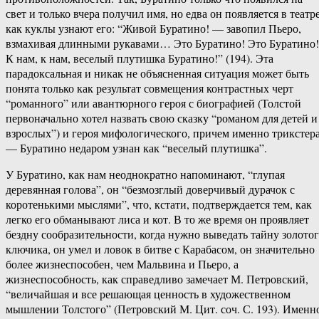
свет и только вчера получил имя, но едва он появляется в театре
как куклы узнают его: “Живой Буратино! — завопил Пьеро,
взмахивая длинными рукавами… Это Буратино! Это Буратино!
К нам, к нам, веселый плутишка Буратино!” (194). Эта
парадоксальная и никак не объясненная ситуация может быть
понята только как результат совмещения контрастных черт
“романного” или авантюрного героя с биографией (Толстой
первоначально хотел назвать свою сказку “романом для детей и
взрослых”) и героя мифологического, причем именно трикстер
— Буратино недаром узнан как “веселый плутишка”.
У Буратино, как нам неоднократно напоминают, “глупая
деревянная голова”, он “безмозглый доверчивый дурачок с
коротенькими мыслями”, что, кстати, подтверждается тем, как
легко его обманывают лиса и кот. В то же время он проявляет
бездну сообразительности, когда нужно выведать тайну золото
ключика, он умел и ловок в битве с Карабасом, он значительно
более жизнеспособен, чем Мальвина и Пьеро, а
жизнеспособность, как справедливо замечает М. Петровский,
“величайшая и все решающая ценность в художественном
мышлении Толстого” (Петровский М. Цит. соч. С. 193). Именн