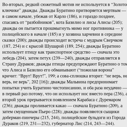
Во-вторых, редкий сюжетный мотив не используется в “Золот
ключике” дважды. Дважды Буратино притворяется мертвым —
в самом начале, убежав от Карло (186), и гораздо позднее,
спасаясь от “разбойников”, кота Базилио и лисы Алисы (205);
дважды он пытается прошмыгнуть мимо ног противника — у
полицейского в начале (185) и у хозяина харчевни в середине
сказки (200); дважды происходит встреча с мудрым Сверчком
(187, 254) и с крысой Шушарой (189, 254); дважды Буратино
использует птицу как транспортное средство — сначала это
лебедь (204), затем петух (239—240), дважды отправляется в
Страну Дураков; дважды птицы предупреждают Буратино о то
что Алиса и Базилио его обманывают (“пожилая ворона”
кричит: “Врут! Врут!”, 199; а сова-сплюшка вторит: “не верь, н
верь, не верь”, 202 [16]); дважды Мальвина предпринимает
попытки учить Буратино чистописанию, и оба раза неудачно —
в первый раз потому, что он использует нос вместо пера (236), 
второй урок прерывается появлением Карабаса с Дуремаром
(236); дважды проливается какао — сначала Буратино (209), а
затем смущенным Пьеро (228); дважды появляются сыщики
доберман-пинчеры (215, 244), полицейские бульдоги из Города
Дураков (219, 231—232), губернатор Лис (214, 243—244).