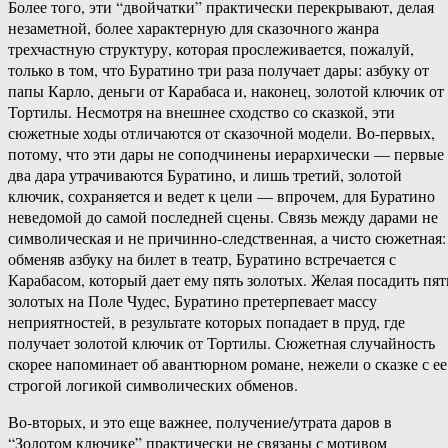
Более того, эти “двойчатки” практически перекрывают, делая
незаметной, более характерную для сказочного жанра
трехчастную структуру, которая прослеживается, пожалуй,
только в том, что Буратино три раза получает дары: азбуку от
папы Карло, деньги от Карабаса и, наконец, золотой ключик от
Тортилы. Несмотря на внешнее сходство со сказкой, эти
сюжетные ходы отличаются от сказочной модели. Во-первых,
потому, что эти дары не соподчинены иерархически — первые
два дара утрачиваются Буратино, и лишь третий, золотой
ключик, сохраняется и ведет к цели — впрочем, для Буратино
неведомой до самой последней сцены. Связь между дарами не
символическая и не причинно-следственная, а чисто сюжетная:
обменяв азбуку на билет в театр, Буратино встречается с
Карабасом, который дает ему пять золотых. Желая посадить пят
золотых на Поле Чудес, Буратино претерпевает массу
неприятностей, в результате которых попадает в пруд, где
получает золотой ключик от Тортилы. Сюжетная случайность
скорее напоминает об авантюрном романе, нежели о сказке с ее
строгой логикой символических обменов.
Во-вторых, и это еще важнее, получение/утрата даров в
“Золотом ключике” практически не связаны с мотивом