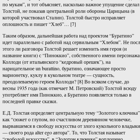
по мукам”, и тот объясняет, насколько важное упущение сделал
Толстой, не показав центральной роли обороны Царицына (в
которой участвовал Сталин). Толстой быстро исправляет
оплошность и пишет “Хлеб”… [7]
Таким образом, дальнейшая работа над проектом “Буратино”
идет параллельно с работой над сервильным “Хлебом”. Не пос
этого ли разговора Толстой решает изменить имя героя (и
название книги) с “Пиноккио”, собственного имени персонажа
Коллоди (от итальянского “кедровый орешек”), на
нарицательное un burattino, буратино, означающее просто
марионетку, куклу в кукольном театре — сущность,
преодолеваемую героем Коллоди? [8] Во всяком случае, до
весны 1935 года (как отмечает М. Петровский) Толстой всюду
употребляет имя Пиноккио, а Буратино появляется только в
последней правке сказки.
Е.Д. Толстая определяет центральную тему “Золотого ключика”
как “сюжет о глупом, но счастливом деревянном человечке,
вырвавшемся в свободу искусства от злого кукольного владыки
— своего рода alter ego автора”. То, что Толстая называет
“свободой искусства”, в “Золотом ключике” воплощено