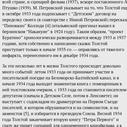
всей стране, и сценарий фильма (1937), вскоре поставленного А
Птушко (1939). М. Петровский указывает на то, что Толстой ещ
в октябре 1933 года подписывает с “Детгизом” договор на
переделку своего (в соавторстве с Ниной Петровской) пересказ
“Пиноккио” Коллоди [4] (итальянский оригинал вышел в
берлинском “Накануне” в 1924 году). Таким образом, “проект
Буратино” хронологически разворачивается между 1933 и 1937
годами, хотя собственно к написанию сказки Толстой
приступает только в начале 1935-го — оправляясь от тяжелого
инфаркта, перенесенного им в декабре 1934 года.
За эти несколько лет в жизни Толстого происходит довольно
много событий: летом 1933 года он принимает участие в
писательской поездке на Беломорско-Балтийский канал, и в
начале 1934 года выходит знаменитая книга с помещенным в
ней толстовским очерком, с 1933 года он становится писателем
депутатом (сначала в Детском Селе, потом в Ленсовете); он
выступает с содокладом по драматургии на Первом Съезде
писателей, в котором обрушивается и на символистов, и на
акмеистов [5], и избирается в президиум Союза. Весной 1934
года Толстой заканчивает вторую книгу “Петра Первого” и
сразу же пишет сценарий для одноименного кинофильма, а к