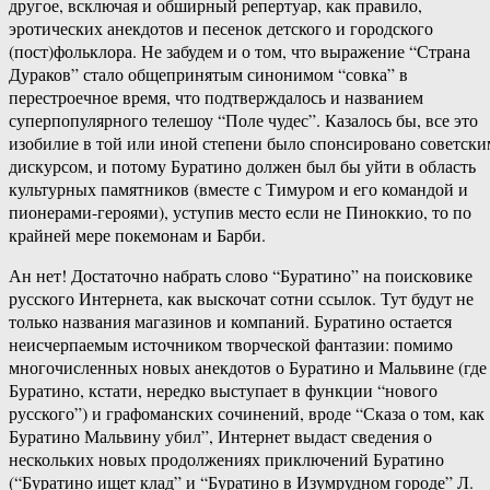
другое, всключая и обширный репертуар, как правило,
эротических анекдотов и песенок детского и городского
(пост)фольклора. Не забудем и о том, что выражение “Страна
Дураков” стало общепринятым синонимом “совка” в
перестроечное время, что подтверждалось и названием
суперпопулярного телешоу “Поле чудес”. Казалось бы, все это
изобилие в той или иной степени было спонсировано советски
дискурсом, и потому Буратино должен был бы уйти в область
культурных памятников (вместе с Тимуром и его командой и
пионерами-героями), уступив место если не Пиноккио, то по
крайней мере покемонам и Барби.
Ан нет! Достаточно набрать слово “Буратино” на поисковике
русского Интернета, как выскочат сотни ссылок. Тут будут не
только названия магазинов и компаний. Буратино остается
неисчерпаемым источником творческой фантазии: помимо
многочисленных новых анекдотов о Буратино и Мальвине (где
Буратино, кстати, нередко выступает в функции “нового
русского”) и графоманских сочинений, вроде “Сказа о том, как
Буратино Мальвину убил”, Интернет выдаст сведения о
нескольких новых продолжениях приключений Буратино
(“Буратино ищет клад” и “Буратино в Изумрудном городе” Л.