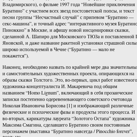
Владимирского), о фильме 1997 года “Новейшие приключения
Буратино” с участием всех звезд постсоветской попсы, и текст
песни группы “Несчастный случай” с припевом “Буратино —
секс-машина”, и точный адрес “интерактивного музея Буратино
Пиноккио” в Москве, и афишу новой инсценировки сказки,
сделанной А. Шапиро для Московского ТЮЗа и поставленной 
Яновской, и даже название ракетной установки страшной силы
широко используемой в Чечне (“Буратино — мало не
покажется”).
Наконец, необходимо назвать по крайней мере два значительны
и самостоятельных художественных проекта, опирающихся на
образы сказки Толстого. Это, во-первых, цикл работ известног
художника-концептуалиста И. Макаревича под общим
названием “Homo Lignum”, включающий в себя прозаические
записки постепенно одеревеневающего советского счетовода
Николая Ивановича Борисова [1] и изображающий различные
физические и психические фазы и продукты этого процесса. И
во-вторых, карикатуры лауреата “Золотого Остапа” художника
Максима Смагина, сделавшего Буратино своим постоянным
персонажем (выставка “Буратино навсегда / Pinocchio forever”,