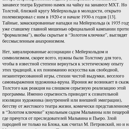
занавесе театра Буратино намек на чайку на занавесе МХТ. Но
Толстой, близкий кругу Мейерхольда в молодости, открыто
полемизировал с ним в 1920-е и начале 1930-х годов [13].
Тайные, замаскированные нападки на Мейерхольда (к 1935 год
уже ставшему главной мишенью официальной кампании проти
“формализма”), якобы скрытые в “Золотом ключике”, выглядят
бессмысленным анахронизмом.
Нет, завуалированные ассоциации с Мейерхольдом и
символизмом, скорее всего, нужны были Толстому для того,
чтобы в известной степени вернуться к эстетическому опыту
этих традиций, к их пониманию искусства как свободной,
незаинтересованной игры, стихии чистой выдумки, веселого
самовыражения художника-вруна. Ирония же возникает в сказк
Толстого как реакция на слишком серьезную реализацию этой
программы. Именно серьезность приводит к сознательной
изоляции художника (внутренней или внешней эмиграции),
бегству от жестокого театра жизни, комически представленном
в “Золотом ключике” кукольным садом Мальвины или пещерой
где прячутся от преследователей Мальвина и Пьеро. Злой
пародией не только на Блока, как считал М. Петровский, но и н