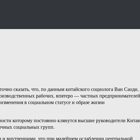
но сказать, что, по данным китайского социолога Ван Саоди, 
 производственных рабочих, впятеро — частных предпринимателей
 изменения в социальном статусе и образе жизни
рности которому постоянно клянутся высшие руководители Китая
ичных социальных групп.
 и внутренними, что при малейшем ослаблении центральной