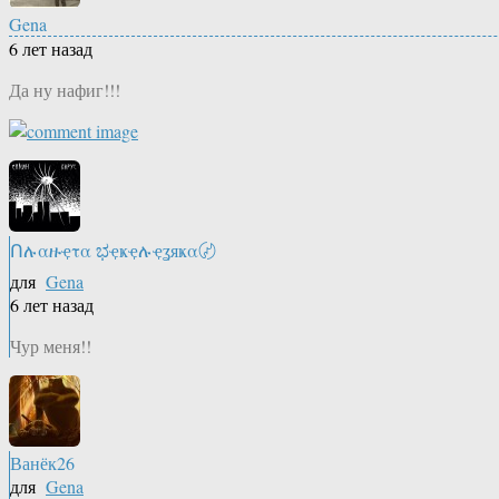
Gena
6 лет назад
Да ну нафиг!!!
Ոሉαዙҿτα ಭҿҝҿሉҿʓяҝα〄
для
Gena
6 лет назад
Чур меня!!
Ванёк26
для
Gena