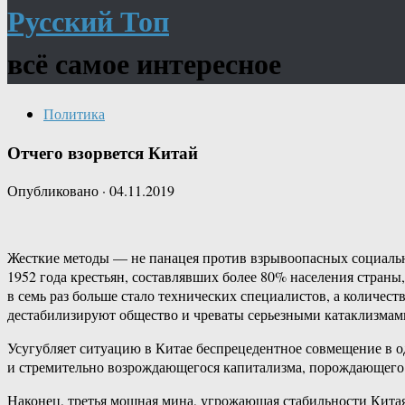
Русский Топ
всё самое интересное
Политика
Отчего взорвется Китай
Опубликовано
·
04.11.2019
Жесткие методы — не панацея против взрывоопасных социальн
1952 года крестьян, составлявших более 80% населения страны
в семь раз больше стало технических специалистов, а количест
дестабилизируют общество и чреваты серьезными катаклизмам
Усугубляет ситуацию в Китае беспрецедентное совмещение в о
и стремительно возрождающегося капитализма, порождающего 
Наконец, третья мощная мина, угрожающая стабильности Кит