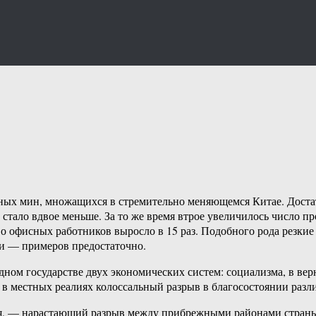
ых мин, множащихся в стремительно меняющемся Китае. Достаточ
, стало вдвое меньше. За то же время втрое увеличилось число
во офисных работников выросло в 15 раз. Подобного рода резкие
и — примеров предостаточно.
дном государстве двух экономических систем: социализма, в ве
в местных реалиях колоссальный разрыв в благосостоянии разл
ая, — нарастающий разрыв между прибрежными районами страны