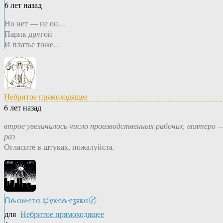
6 лет назад
Но нет — не он…
Парик другой
И платье тоже…
Небритое прямоходящее
6 лет назад
втрое увеличилось число производственных рабочих, впятеро 
раз
Огласите в штуках, пожалуйста.
Ոሉαዙҿτα ಭҿҝҿሉҿʓяҝα〄
для
Небритое прямоходящее