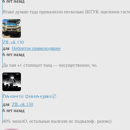
6 лет назад
Ятаке думаю туда привалилло несколько ШТУК эшелонов гаст
ZIL.ok.130
для
Небритое прямоходящее
6 лет назад
Да там +/- стопицот тыщ — несущественно, чо.
Ոሉαዙҿτα ಭҿҝҿሉҿʓяҝα〄
для
ZIL.ok.130
6 лет назад
40% запилО, остальные вылезли ис подвалоф.. разом))