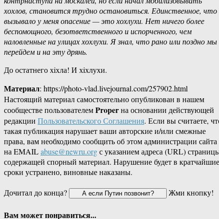
контрнаступа на москалей, но если начал мобилизовывать
хохлов, становится трудно остановиться. Единственное, что
вызывало у меня опасение — это хохлухи. Нет ничего более
беспомощного, безответственного и испорченного, чем
наловленные на улицах хохлухи. Я знал, что рано или поздно мы
перейдем и на эту дрянь.
До остатнего хiхла! И хiхлухи.
Материал
: https://photo-vlad.livejournal.com/257902.html
Настоящий материал самостоятельно опубликован в нашем
Proper
сообществе пользователем
на основании действующей
редакции
Пользовательского Соглашения
. Если вы считаете, чт
такая публикация нарушает ваши авторские и/или смежные
права, вам необходимо сообщить об этом администрации сайта
на EMAIL
abuse@newru.org
с указанием адреса (URL) страницы
содержащей спорный материал. Нарушение будет в кратчайши
сроки устранено, виновные наказаны.
Дочитал до конца?
Жми кнопку!
Вам может понравиться...