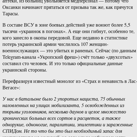
аптеки, из больниц увольняется медперсонал — потому что
Оксанки начинают прятаться от призыва так же, как прячутся
Тарасы.
В составе ВСУ в зоне боевых действий уже воюют более 5,5
тысячи «украинок в погонах». А еще они гибнут, особенно те,
кого занесло в окопы передовой. Еще недавно в статистике
потерь украинской армии числилось 107 женщин-
военнослужащих — это убитых и раненых. Сейчас (по данным
Telegram-канала «Укропский фреш») счёт только «двухсотых»
составил сто человек. И это только официальные данные
украинской стороны.
Перефразируя известный монолог из «Страх и ненависть в Лас
Вегасе»:
У нас в батальоне было 2 упоротых нациста, 75 обычных
наловленных на улицах мобилизанта, 5 освобожденных из
тюрьмы уголовников, несколько даунов и целое множество
хронических больных всех сортов и расцветок, а также
однорукие, одноногие, паралитики, эпилептики и зараженные
СПИДом. Не то что бы это был необходимый запас для