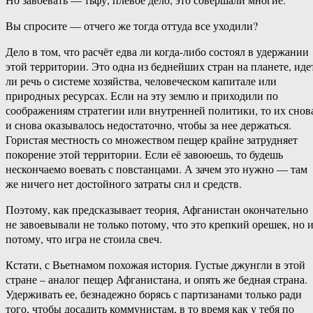
Вы спросите — отчего же тогда оттуда все уходили?
Дело в том, что расчёт едва ли когда-либо состоял в удержании
этой территории. Это одна из беднейших стран на планете, иде
ли речь о системе хозяйства, человеческом капитале или
природных ресурсах. Если на эту землю и приходили по
соображениям стратегии или внутренней политики, то их снов
и снова оказывалось недостаточно, чтобы за нее держаться.
Гористая местность со множеством пещер крайне затрудняет
покорение этой территории. Если её завоюешь, то будешь
нескончаемо воевать с повстанцами. А зачем это нужно — там
же ничего нет достойного затраты сил и средств.
Поэтому, как предсказывает теория, Афганистан окончательно
не завоевывали не только потому, что это крепкий орешек, но 
потому, что игра не стоила свеч.
Кстати, с Вьетнамом похожая история. Густые джунгли в этой
стране – аналог пещер Афганистана, и опять же бедная страна.
Удерживать ее, безнадежно борясь с партизанами только ради
того, чтобы досадить коммунистам, в то время как у тебя по