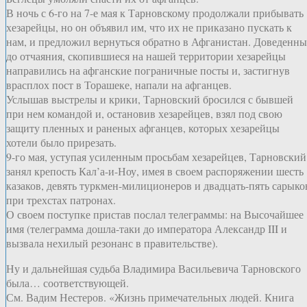
В ночь с 6-го на 7-е мая к Тарновскому продолжали прибывать
хезарейцы, но он объявил им, что их не приказано пускать к
нам, и предложил вернуться обратно в Афганистан. Доведенны
до отчаяния, скопившиеся на нашей территории хезарейцы
направились на афганские пограничные посты и, застигнув
врасплох пост в Торашеке, напали на афганцев.
Услышав выстрелы и крики, Тарновский бросился с бывшей
при нем командой и, остановив хезарейцев, взял под свою
защиту пленных и раненых афганцев, которых хезарейцы
хотели было прирезать.
9-го мая, уступая усиленным просьбам хезарейцев, Тарновский
занял крепость Кал’а-и-Ноу, имея в своем распоряжении шесть
казаков, девять туркмен-милиционеров и двадцать-пять сарыко
при трехстах патронах.
О своем поступке пристав послал телеграммы: на Высочайшее
имя (телеграмма дошла-таки до императора Александр III и
вызвала нехилый резонанс в правительстве).
Ну и дальнейшая судьба Владимира Васильевича Тарновского
была… соответствующей.
См. Вадим Нестеров. «Жизнь примечательных людей. Книга