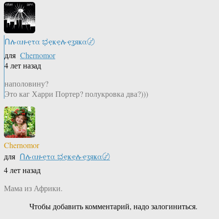
Ոሉαዙҿτα ಭҿҝҿሉҿʓяҝα〄
для
Chernomor
4 лет назад
наполовину?
Это каг Харри Портер? полукровка два?)))
Chernomor
для
Ոሉαዙҿτα ಭҿҝҿሉҿʓяҝα〄
4 лет назад
Мама из Африки.
Чтобы добавить комментарий, надо залогиниться.