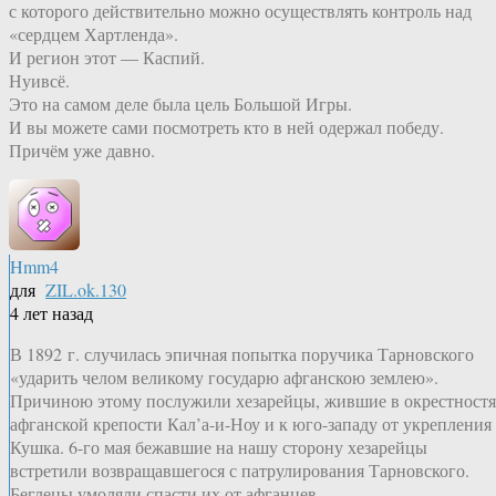
с которого действительно можно осуществлять контроль над
«сердцем Хартленда».
И регион этот — Каспий.
Нуивсё.
Это на самом деле была цель Большой Игры.
И вы можете сами посмотреть кто в ней одержал победу.
Причём уже давно.
Hmm4
для
ZIL.ok.130
4 лет назад
В 1892 г. случилась эпичная попытка поручика Тарновского
«ударить челом великому государю афганскою землею».
Причиною этому послужили хезарейцы, жившие в окрестност
афганской крепости Кал’а-и-Ноу и к юго-западу от укрепления
Кушка. 6-го мая бежавшие на нашу сторону хезарейцы
встретили возвращавшегося с патрулирования Тарновского.
Беглецы умоляли спасти их от афганцев.