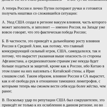
А теперь Россия и лично Путин потирают ручки и готовятся
получать ништяки со сложившейся ситуации:
А. Уход США создал в регионе вакуум влияния, часть которого
может заполнить, и заполнит — именно Россия, на Западе уже
вовсю говорят, что это фактическая победа России;
Б. В частности, это приведёт к дальнейшему росту влияния
России в Средней Азии, как потому, что главный
конкурирующий сильный игрок, США, самоудалился, так и
потому, что вырастет указанная выше опасность со стороны
Афганистана, а среднеазиатским странам уже некуда будет
больше податься за защитой, кроме как к России, ибо Китаю в
этом плане на них наплевать с Китайской стены, а Иран
слишком слаб. Таким образом, влияние России в СА вырастет,
как и её свобода рук в отношении тамошних лимитрофов, с
которыми теперь мы сможем вести себя куда более жёстко, чем
ранее;
В. Поскольку удар по репутации США был сокрушителен, это
приведёт не только к их ослаблению в данном регионе, но во