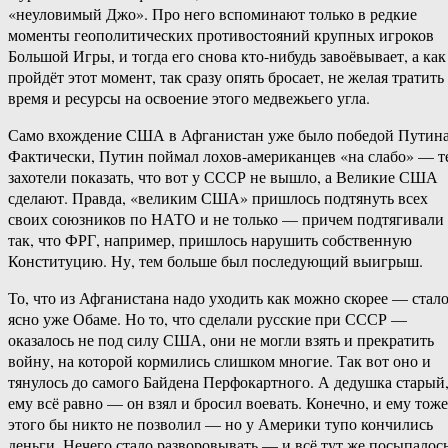
«неуловимый Джо». Про него вспоминают только в редкие
моменты геополитических противостояний крупных игроков
Большой Игры, и тогда его снова кто-нибудь завоёвывает, а как
пройдёт этот момент, так сразу опять бросает, не желая тратить
время и ресурсы на освоение этого медвежьего угла.
Само вхождение США в Афганистан уже было победой Путина
Фактически, Путин поймал лохов-американцев «на слабо» — т
захотели показать, что вот у СССР не вышло, а Великие США
сделают. Правда, «великим США» пришлось подтянуть всех
своих союзников по НАТО и не только — причем подтягивали
так, что ФРГ, например, пришлось нарушить собственную
Конституцию. Ну, тем больше был последующий выигрыш.
То, что из Афганистана надо уходить как можно скорее — стал
ясно уже Обаме. Но то, что сделали русские при СССР —
оказалось не под силу США, они не могли взять и прекратить
войну, на которой кормились слишком многие. Так вот оно и
тянулось до самого Байдена Перфокартного. А дедушка старый
ему всё равно — он взял и бросил воевать. Конечно, и ему тоже
этого бы никто не позволил — но у Америки тупо кончились
деньги. Нечего стало разворовывать — и всё тут же посыпалось