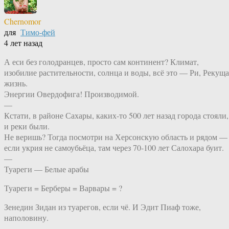
Chernomor
для
Тимо-фей
4 лет назад
А еси без голодранцев, просто сам континент? Климат,
изобилие растительности, солнца и воды, всё это — Ри, Рекуща
жизнь.
Энергии Овердофига! Производимой.
—
Кстати, в районе Сахары, каких-то 500 лет назад города стояли,
и реки были.
Не веришь? Тогда посмотри на Херсонскую область и рядом —
если укрия не самоубьёца, там через 70-100 лет Салохара буит.
—
Туареги — Белые арабы
Туареги = Берберы = Варвары = ?
Зенедин Зидан из туарегов, если чё. И Эдит Пиаф тоже,
наполовину.