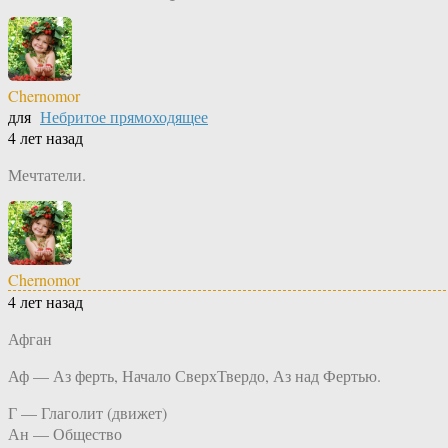
Chernomor
для
Небритое прямоходящее
4 лет назад
Мечтатели.
Chernomor
4 лет назад
Афган
Аф — Аз ферть, Начало СверхТвердо, Аз над Фертью.
Г — Глаголит (движет)
Ан — Общество