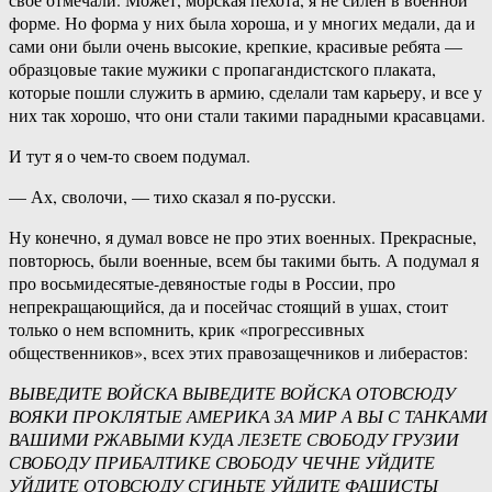
форме. Но форма у них была хороша, и у многих медали, да и
сами они были очень высокие, крепкие, красивые ребята —
образцовые такие мужики с пропагандистского плаката,
которые пошли служить в армию, сделали там карьеру, и все у
них так хорошо, что они стали такими парадными красавцами.
И тут я о чем-то своем подумал.
— Ах, сволочи, — тихо сказал я по-русски.
Ну конечно, я думал вовсе не про этих военных. Прекрасные,
повторюсь, были военные, всем бы такими быть. А подумал я
про восьмидесятые-девяностые годы в России, про
непрекращающийся, да и посейчас стоящий в ушах, стоит
только о нем вспомнить, крик «прогрессивных
общественников», всех этих правозащечников и либерастов:
ВЫВЕДИТЕ ВОЙСКА ВЫВЕДИТЕ ВОЙСКА ОТОВСЮДУ
ВОЯКИ ПРОКЛЯТЫЕ АМЕРИКА ЗА МИР А ВЫ С ТАНКАМИ
ВАШИМИ РЖАВЫМИ КУДА ЛЕЗЕТЕ СВОБОДУ ГРУЗИИ
СВОБОДУ ПРИБАЛТИКЕ СВОБОДУ ЧЕЧНЕ УЙДИТЕ
УЙДИТЕ ОТОВСЮДУ СГИНЬТЕ УЙДИТЕ ФАШИСТЫ