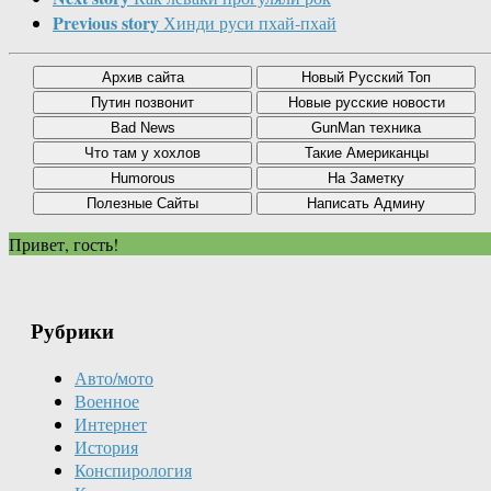
Previous story
Хинди руси пхай-пхай
Привет, гость!
Рубрики
Авто/мото
Военное
Интернет
История
Конспирология