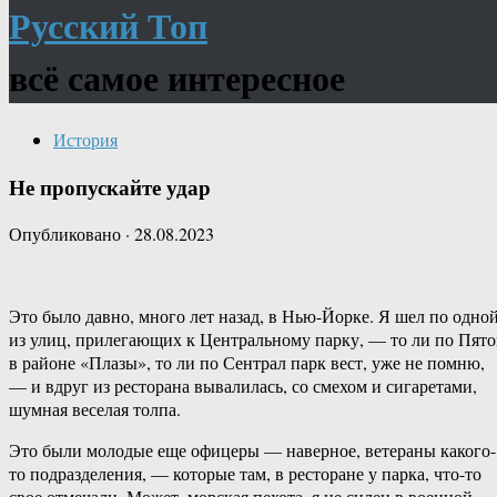
Русский Топ
всё самое интересное
История
Не пропускайте удар
Опубликовано
·
28.08.2023
Это было давно, много лет назад, в Нью-Йорке. Я шел по одно
из улиц, прилегающих к Центральному парку, — то ли по Пят
в районе «Плазы», то ли по Сентрал парк вест, уже не помню,
— и вдруг из ресторана вывалилась, со смехом и сигаретами,
шумная веселая толпа.
Это были молодые еще офицеры — наверное, ветераны какого-
то подразделения, — которые там, в ресторане у парка, что-то
свое отмечали. Может, морская пехота, я не силен в военной