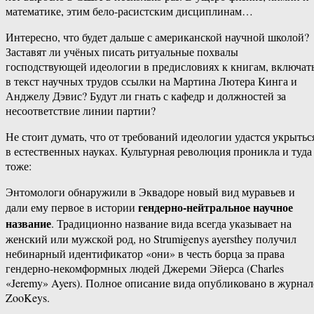
математике, этим бело-расистским дисциплинам…
Интересно, что будет дальше с американской научной школой?
Заставят ли учёных писать ритуальные похвалы
господствующей идеологии в предисловиях к книгам, включат
в текст научных трудов ссылки на Мартина Лютера Кинга и
Анджелу Дэвис? Будут ли гнать с кафедр и должностей за
несоответствие линии партии?
Не стоит думать, что от требований идеологии удастся укрытьс
в естественных науках. Культурная революция проникла и туда
тоже:
Энтомологи обнаружили в Эквадоре новый вид муравьев и
гендерно-нейтральное научное
дали ему первое в истории
название
. Традиционно название вида всегда указывает на
женский или мужской род, но Strumigenys ayersthey получил
небинарный идентификатор «они» в честь борца за права
гендерно-некомформных людей Джереми Эйерса (Charles
«Jeremy» Ayers). Полное описание вида опубликовано в журнал
ZooKeys.