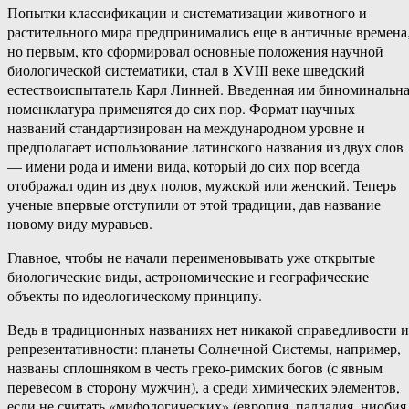
Попытки классификации и систематизации животного и
растительного мира предпринимались еще в античные времена
но первым, кто сформировал основные положения научной
биологической систематики, стал в XVIII веке шведский
естествоиспытатель Карл Линней. Введенная им биноминальн
номенклатура применятся до сих пор. Формат научных
названий стандартизирован на международном уровне и
предполагает использование латинского названия из двух слов
— имени рода и имени вида, который до сих пор всегда
отображал один из двух полов, мужской или женский. Теперь
ученые впервые отступили от этой традиции, дав название
новому виду муравьев.
Главное, чтобы не начали переименовывать уже открытые
биологические виды, астрономические и географические
объекты по идеологическому принципу.
Ведь в традиционных названиях нет никакой справедливости и
репрезентативности: планеты Солнечной Системы, например,
названы сплошняком в честь греко-римских богов (с явным
перевесом в сторону мужчин), а среди химических элементов,
если не считать «мифологических» (европия, палладия, ниобия