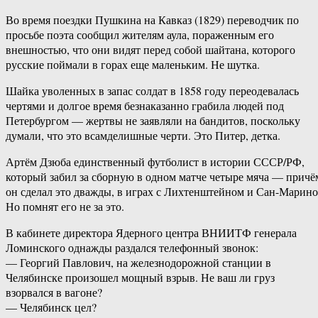
Во время поездки Пушкина на Кавказ (1829) переводчик по
просьбе поэта сообщил жителям аула, пораженным его
внешностью, что они видят перед собой шайтана, которого
русские поймали в горах еще маленьким. Не шутка.
Шайка уволенных в запас солдат в 1858 году переодевалась
чертями и долгое время безнаказанно грабила людей под
Петербургом — жертвы не заявляли на бандитов, поскольку
думали, что это всамделишные черти. Это Питер, детка.
Артём Дзюба единственный футболист в истории СССР/РФ,
который забил за сборную в одном матче четыре мяча — причё
он сделал это дважды, в играх с Лихтенштейном и Сан-Марино
Но помнят его не за это.
В кабинете директора Ядерного центра ВНИИТФ генерала
Ломинского однажды раздался телефонный звонок:
— Георгий Павлович, на железнодорожной станции в
Челябинске произошел мощный взрыв. Не ваш ли груз
взорвался в вагоне?
— Челябинск цел?