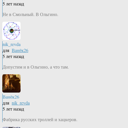
5 лет назад
Не в Смольный. В Ольгино.
nik_revda
для
Ванёк26
5 лет назад
Допустим и в Ольгино, а что там.
Ванёк26
для
nik_revda
5 лет назад
Фабрика русских троллей и хацкеров.