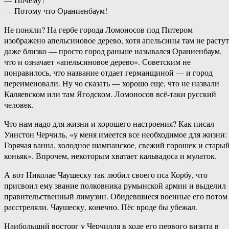
— Потому что Ораниенбаум!
Не поняли? На гербе города Ломоносов под Питером
изображено апельсиновое дерево, хотя апельсины там не растут
даже близко — просто город раньше назывался Ораниенбаум,
что и означает «апельсиновое дерево». Советским не
понравилось, что название отдает германщиной — и город
переименовали. Ну чо сказать — хорошо еще, что не назвали
Каляевском или там Ягодском. Ломоносов всё-таки русский
человек.
Что нам надо для жизни и хорошего настроения? Как писал
Уинстон Черчиль, «у меня имеется все необходимое для жизни:
Горячая ванна, холодное шампанское, свежий горошек и стары
коньяк». Впрочем, некоторым хватает кальвадоса и мулаток.
А вот Николае Чаушеску так любил своего пса Корбу, что
присвоил ему звание полковника румынской армии и выделил
правительственный лимузин. Обидевшиеся военные его потом
расстреляли. Чаушеску, конечно. Пёс вроде бы убежал.
Наибольший восторг у Черчилля в ходе его первого визита в