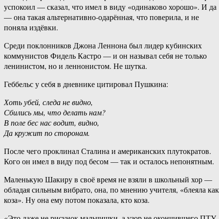
успокоил — сказал, что имел в виду «одинаково хорошо». И да
— она такая альтернативно-одарённая, что поверила, и не
поняла издёвки.
Среди поклонников Джона Леннона был лидер кубинских
коммунистов Фидель Кастро — и он называл себя не только
ленинистом, но и леннонистом. Не шутка.
Геббельс у себя в дневнике цитировал Пушкина:
Хоть убей, следа не видно,
Сбились мы, что делать нам?
В поле бес нас водит, видно,
Да кружит по сторонам.
После чего проклинал Сталина и американских плутократов.
Кого он имел в виду под бесом — так и осталось непонятным.
Маленькую Шакиру в своё время не взяли в школьный хор —
обладая сильным вибрато, она, по мнению учителя, «блеяла как
коза». Ну она ему потом показала, кто коза.
«Это даже не рисунок мальчишки, а узор не окончившего ПТУ