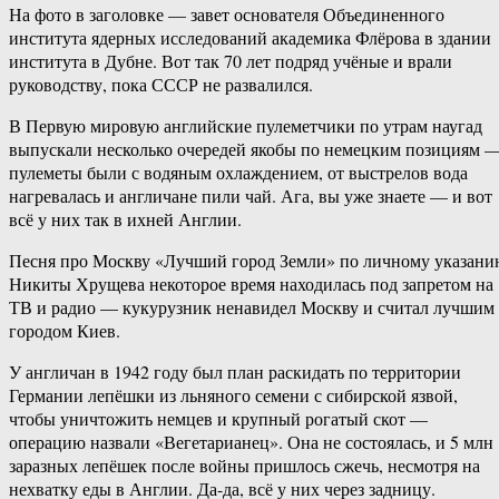
На фото в заголовке — завет основателя Объединенного
института ядерных исследований академика Флёрова в здании
института в Дубне. Вот так 70 лет подряд учёные и врали
руководству, пока СССР не развалился.
В Первую мировую английские пулеметчики по утрам наугад
выпускали несколько очередей якобы по немецким позициям 
пулеметы были с водяным охлаждением, от выстрелов вода
нагревалась и англичане пили чай. Ага, вы уже знаете — и вот
всё у них так в ихней Англии.
Песня про Москву «Лучший город Земли» по личному указан
Никиты Хрущева некоторое время находилась под запретом на
ТВ и радио — кукурузник ненавидел Москву и считал лучшим
городом Киев.
У англичан в 1942 году был план раскидать по территории
Германии лепёшки из льняного семени с сибирской язвой,
чтобы уничтожить немцев и крупный рогатый скот —
операцию назвали «Вегетарианец». Она не состоялась, и 5 млн
заразных лепёшек после войны пришлось сжечь, несмотря на
нехватку еды в Англии. Да-да, всё у них через задницу.