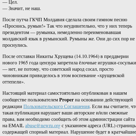
— Цел.
— Значит, не наш.
После путча ГКЧП Молдавия сделала своим гимном песню
«Проснись, румын!» Так что неудивительно, что у них теперь
президентом — румынка, немедленно переименовавшая
молдавский язык в румынский. Румыны же. Они до сих пор не
проснулись.
После отставки Никиты Хрущева (14.10.1964) в преддверии
нового 1965 года цензура запретила ёлочные игрушки-сосульк
— нет, не потому, что советский народ сосал, просто
чиновникам привиделось в этом воспевание «хрущевской
оттепели».
Настоящий материал самостоятельно опубликован в нашем
Proper
сообществе пользователем
на основании действующей
редакции
Пользовательского Соглашения
. Если вы считаете, чт
такая публикация нарушает ваши авторские и/или смежные
права, вам необходимо сообщить об этом администрации сайта
на EMAIL
abuse@newru.org
с указанием адреса (URL) страницы
содержащей спорный материал. Нарушение будет в кратчайши