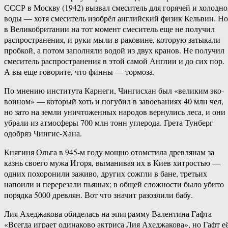
СССР в Москву (1942) вызвал смеситель для горячей и холодн
воды — хотя смеситель изобрёл английский физик Кельвин. Но
в Великобритании на тот момент смеситель еще не получил
распространения, и руки мыли в раковине, которую затыкали
пробкой, а потом заполняли водой из двух кранов. Не получил
смеситель распространения в этой самой Англии и до сих пор.
А вы еще говорите, что финны — тормоза.
По мнению института Карнеги, Чингисхан был «великим эко-
воином» — который хоть и погубил в завоеваниях 40 млн чел,
но зато на земли уничтоженных народов вернулись леса, и они
убрали из атмосферы 700 млн тонн углерода. Грета Тунберг
одобряэ Чингис-Хана.
Княгиня Ольга в 945-м году мощно отомстила древлянам за
казнь своего мужа Игоря, выманивая их в Киев хитростью —
одних похоронили заживо, других сожгли в бане, третьих
напоили и перерезали пьяных; в общей сложности было убито
порядка 5000 древлян. Вот что значит разозлили бабу.
Лия Ахеджакова обиделась на эпиграмму Валентина Гафта
«Всегда играет одинаково актриса Лия Ахеджакова», но Гафт е