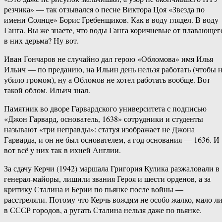
резчика» — так отзывался о песне Виктора Цоя «Звезда по
имени Солнце» Борис Гребенщиков. Как в воду глядел. В воду
Ганга. Вы же знаете, что воды Ганга коричневые от плавающег
в них дерьма? Ну вот.
Иван Гончаров не случайно дал герою «Обломова» имя Илья
Ильич — по преданию, на Ильин день нельзя работать (чтобы 
убило громом), ну а Обломов не хотел работать вообще. Вот
такой облом. Ильич знал.
Памятник во дворе Гарвардского университета с подписью
«Джон Гарвард, основатель, 1638» сотрудники и студенты
называют «три неправды»: статуя изображает не Джона
Гарварда, и он не был основателем, а год основания — 1636. И
вот всё у них так в ихней Англии.
За сдачу Керчи (1942) маршала Григория Кулика разжаловали в
генерал-майоры, лишили звания Героя и шести орденов, а за
критику Сталина и Берии по пьянке после войны —
расстреляли. Потому что Керчь вождям не особо жалко, мало л
в СССР городов, а ругать Сталина нельзя даже по пьянке.