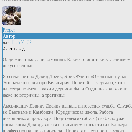
Proper
Автор
для
ᚤᚳᛊᚷ_ᛈᚱ
2 лет назад
Олди мне никогда не заходили. Какие-то они такие… слишком
искусственные.
Я сейчас читаю Дэвид Дрейк, Эрик Флинт «Окольный путь».
Это начало серии про Велисария. Почитай — я думаю, что ты
навсегда поймешь, каким дерьмом были Олди, насколько они
даже не вторичны, а третичны.
Американцу Дэвиду Дрейку выпала интересная судьба. Служб
во Вьетнаме и Камбодже. Юридическая школа. Работа
помощником прокурора. Водителем автобуса (это было уже
тогда, когда Дэвид увлекся написанием фантастики). Карьера
профессионального писателя. Широкая известность в узких