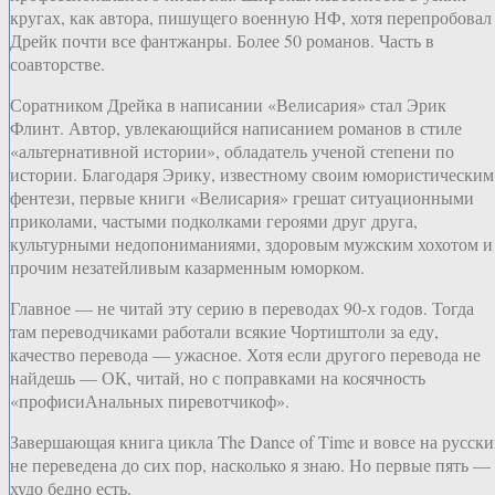
кругах, как автора, пишущего военную НФ, хотя перепробовал
Дрейк почти все фантжанры. Более 50 романов. Часть в
соавторстве.
Соратником Дрейка в написании «Велисария» стал Эрик
Флинт. Автор, увлекающийся написанием романов в стиле
«альтернативной истории», обладатель ученой степени по
истории. Благодаря Эрику, известному своим юмористическим
фентези, первые книги «Велисария» грешат ситуационными
приколами, частыми подколками героями друг друга,
культурными недопониманиями, здоровым мужским хохотом и
прочим незатейливым казарменным юморком.
Главное — не читай эту серию в переводах 90-х годов. Тогда
там переводчиками работали всякие Чортиштоли за еду,
качество перевода — ужасное. Хотя если другого перевода не
найдешь — ОК, читай, но с поправками на косячность
«профисиАнальных пиревотчикоф».
Завершающая книга цикла The Dance of Time и вовсе на русск
не переведена до сих пор, насколько я знаю. Но первые пять —
худо бедно есть.