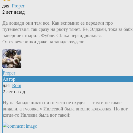
для
Proper
2 лет назад
Да лошади они там все. Как вспомню ее передачи про
путешествия, так сразу на рвоту тянет. Её, Элджей, тока за баб
наверное штырил. Фубле. Сѣчка пергидрольная.
От ея вечеринки даже на западе охудели.
Proper
Автор
для
Rom
2 лет назад
Ну на Западе никто ни от чего не охудел — там и не такое
видали, а тусовка у Ивлеевой была вполне колхозная. Но вот
когда-то Ивлеева была вот такой: