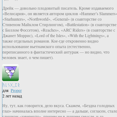
Дрейк — довольно плодовитый писатель. Кроме издаваемого
«Велисария», он является автором циклов «Hammer’s Slammers»
«Starhunters», «Northworld», «General» (в соавторстве со
Стивеном Майклом Стирлингом), «Battlestation» (в соавторстве
с Биллом Фоссетом), «Reaches», «ARC Riders» (в соавторстве с
Джанет Моррис), «Lord of the Isles», «With the Lightnings», а
также отдельных романов. Кое-где откровенно видно
использование вьетнамского опыта (естественно,
переписанного в фантастический антураж — но видно, что
человек знает, о чем пишет).
ᚤᚳᛊᚷ_ᛈᚱ
для
Proper
2 лет назад
Ну, тут, как говорится, дело вкуса. Скажем, «Бездна голодных
глаз» начиналась вполне интересно — а дальше, согласен, стал
слишком «завернуто», причем не в лучшем смысле, и да,