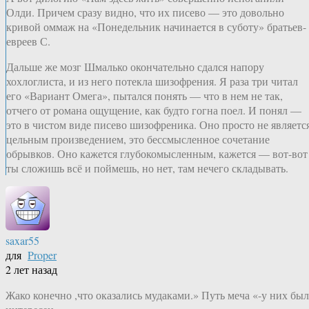
Олди. Причем сразу видно, что их писево — это довольно
кривой оммаж на «Понедельник начинается в суботу» братьев-
евреев С.
Дальше же мозг Шмалько окончательно сдался напору
хохлоглиста, и из него потекла шизофрения. Я раза три читал
его «Вариант Омега», пытался понять — что в нем не так,
отчего от романа ощущение, как будто гогна поел. И понял —
это в чистом виде писево шизофреника. Оно просто не являетс
цельным произведением, это бессмысленное сочетание
обрывков. Оно кажется глубокомысленным, кажется — вот-вот
ты сложишь всё и поймешь, но нет, там нечего складывать.
saxar55
для
Proper
2 лет назад
Жако конечно ,что оказались мудаками.» Путь меча «-у них был