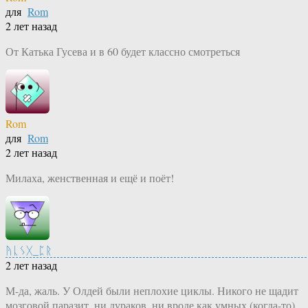
для
Rom
2 лет назад
От Катька Гусева и в 60 будет классно смотреться
Rom
для
Rom
2 лет назад
Милаха, женственная и ещё и поёт!
ᚤᚳᛊᚷ_ᛈᚱ
2 лет назад
М-да, жаль. У Олдей были неплохие циклы. Никого не щадит
мозговой паразит, ни дураков, ни вроде как умных (когда-то).