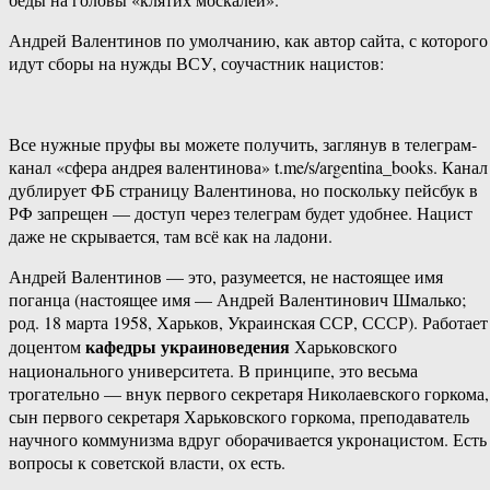
Андрей Валентинов по умолчанию, как автор сайта, с которого
идут сборы на нужды ВСУ, соучастник нацистов:
Все нужные пруфы вы можете получить, заглянув в телеграм-
канал «сфера андрея валентинова» t.me/s/argentina_books. Канал
дублирует ФБ страницу Валентинова, но поскольку пейсбук в
РФ запрещен — доступ через телеграм будет удобнее. Нацист
даже не скрывается, там всё как на ладони.
Андрей Валентинов — это, разумеется, не настоящее имя
поганца (настоящее имя — Андрей Валентинович Шмалько;
род. 18 марта 1958, Харьков, Украинская ССР, СССР). Работает
кафедры украиноведения
доцентом
Харьковского
национального университета. В принципе, это весьма
трогательно — внук первого секретаря Николаевского горкома,
сын первого секретаря Харьковского горкома, преподаватель
научного коммунизма вдруг оборачивается укронацистом. Есть
вопросы к советской власти, ох есть.