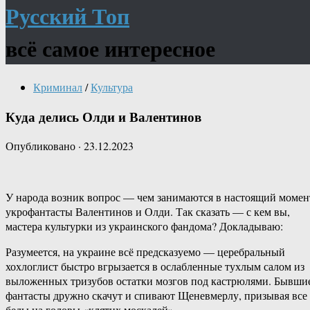
Русский Топ
всё самое интересное
Криминал
/
Культура
Куда делись Олди и Валентинов
Опубликовано
·
23.12.2023
У народа возник вопрос — чем занимаются в настоящий момен
укрофантасты Валентинов и Олди. Так сказать — с кем вы,
мастера культурки из украинского фандома? Докладываю:
Разумеется, на украине всё предсказуемо — церебральный
хохлоглист быстро вгрызается в ослабленные тухлым салом из
выложенных тризубов остатки мозгов под кастрюлями. Бывши
фантасты дружно скачут и спивают Щеневмерлу, призывая все
беды на головы «клятих москалей».