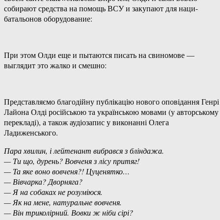
собирают средства на помощь ВСУ и закупают для наци-
батальонов оборудование:
При этом Олди еще и пытаются писать на свиномове —
выглядит это жалко и смешно:
Представляємо благодійну публікацію нового оповідання Генрі
Лайона Олді російською та українською мовами (у авторському
перекладі), а також аудіозапис у виконанні Олега
Ладиженського.
Пара хвилин, і лейтенант вибрався з бліндажа.
— Ти що, дурень? Вовченя з лісу притяг!
— Та яке воно вовченя?! Цуценятко…
— Вівчарка? Дворняга?
— Я на собаках не розуміюся.
— Як на мене, натуральне вовченя.
— Він триколірний. Вовки ж ніби сірі?