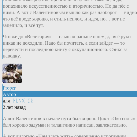
попахивало искусственностью и вторичностью. Но да пёс с
ними. А вот с Валентиновым вышло как раз наоборот — видно
что всё вроде хорошо, и стиль неплох, и идея, но… вот не
зацепило, и всё тут.
Что же до «Велисария» — слышал раньше о нем, да всё руки
никак не доходили. Надо бы почитать, а если зайдет — то
перевести и последнюю книгу с оккупационного. Сэнкс за
наводку.
Proper
Автор
для
ᚤᚳᛊᚷ_ᛈᚱ
2 лет назад
А вот Валентинов в начале пути был хорош. Цикл «Око силы»
был хорошо задуман и талантливо написан, завлекательно.
А вот дилогию «Нам здесь жить» совершенно испоганили