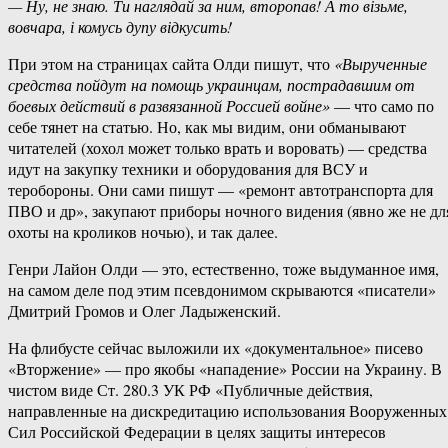
— Ну, не знаю. Ти наглядай за ним, второпав! А то візьме,
вовчара, і комусь дупу відкусить!
При этом на страницах сайта Олди пишут, что
«Вырученные
средства пойдут на помощь украинцам, пострадавшим от
боевых действий в развязанной Россией войне»
— что само по
себе тянет на статью. Но, как мы видим, они обманывают
читателей (хохол может только врать и воровать) — средства
идут на закупку техники и оборудования для ВСУ и
теробороны. Они сами пишут — «ремонт автотранспорта для
ПВО и др», закупают приборы ночного видения (явно же не дл
охоты на кроликов ночью), и так далее.
Генри Лайон Олди — это, естественно, тоже выдуманное имя,
на самом деле под этим псевдонимом скрываются «писатели»
Дмитрий Громов и Олег Ладыженский.
На флибусте сейчас выложили их «документальное» писево
«Вторжение» — про якобы «нападение» России на Украину. В
чистом виде Ст. 280.3 УК РФ «Публичные действия,
направленные на дискредитацию использования Вооруженных
Сил Российской Федерации в целях защиты интересов