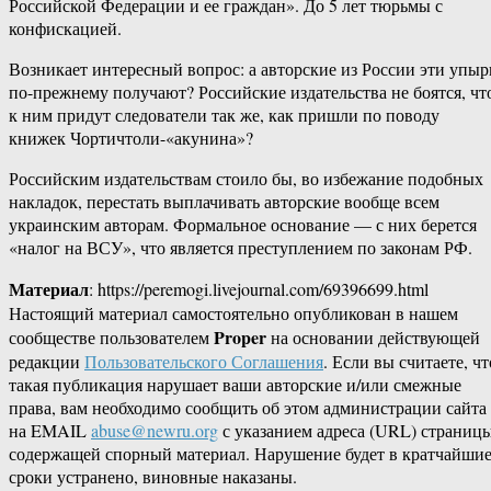
Российской Федерации и ее граждан». До 5 лет тюрьмы с
конфискацией.
Возникает интересный вопрос: а авторские из России эти упыр
по-прежнему получают? Российские издательства не боятся, чт
к ним придут следователи так же, как пришли по поводу
книжек Чортичтоли-«акунина»?
Российским издательствам стоило бы, во избежание подобных
накладок, перестать выплачивать авторские вообще всем
украинским авторам. Формальное основание — с них берется
«налог на ВСУ», что является преступлением по законам РФ.
Материал
: https://peremogi.livejournal.com/69396699.html
Настоящий материал самостоятельно опубликован в нашем
Proper
сообществе пользователем
на основании действующей
редакции
Пользовательского Соглашения
. Если вы считаете, чт
такая публикация нарушает ваши авторские и/или смежные
права, вам необходимо сообщить об этом администрации сайта
на EMAIL
abuse@newru.org
с указанием адреса (URL) страницы
содержащей спорный материал. Нарушение будет в кратчайши
сроки устранено, виновные наказаны.