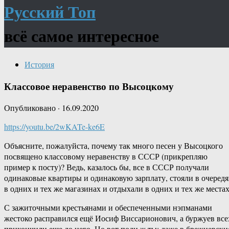
Русский Топ
всё самое интересное
История
Классовое неравенство по Высоцкому
Опубликовано
·
16.09.2020
https://youtu.be/2wKATe-ke6E
Объясните, пожалуйста, почему так много песен у Высоцкого
посвящено классовому неравенству в СССР (прикрепляю
пример к посту)? Ведь, казалось бы, все в СССР получали
одинаковые квартиры и одинаковую зарплату, стояли в очередя
в одних и тех же магазинах и отдыхали в одних и тех же местах
С зажиточными крестьянами и обеспеченными нэпманами
жестоко расправился ещё Иосиф Виссарионович, а буржуев все
прикончили еще до него. Но вот поди ж ты: даже в брежневски