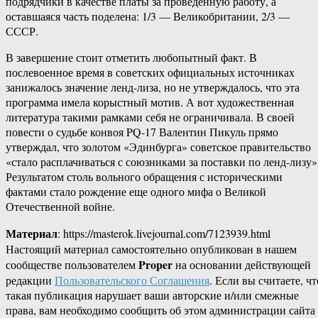
подрядчики в качестве платы за проведенную работу, а
оставшаяся часть поделена: 1/3 — Великобритании, 2/3 —
СССР.
В завершение стоит отметить любопытный факт. В
послевоенное время в советских официальных источниках
занижалось значение ленд-лиза, но не утверждалось, что эта
программа имела корыстный мотив. А вот художественная
литература такими рамками себя не ограничивала. В своей
повести о судьбе конвоя PQ-17 Валентин Пикуль прямо
утверждал, что золотом «Эдинбурга» советское правительство
«стало расплачиваться с союзниками за поставки по ленд-лизу»
Результатом столь вольного обращения с историческими
фактами стало рождение еще одного мифа о Великой
Отечественной войне.
Материал
: https://masterok.livejournal.com/7123939.html
Настоящий материал самостоятельно опубликован в нашем
Proper
сообществе пользователем
на основании действующей
редакции
Пользовательского Соглашения
. Если вы считаете, чт
такая публикация нарушает ваши авторские и/или смежные
права, вам необходимо сообщить об этом администрации сайта