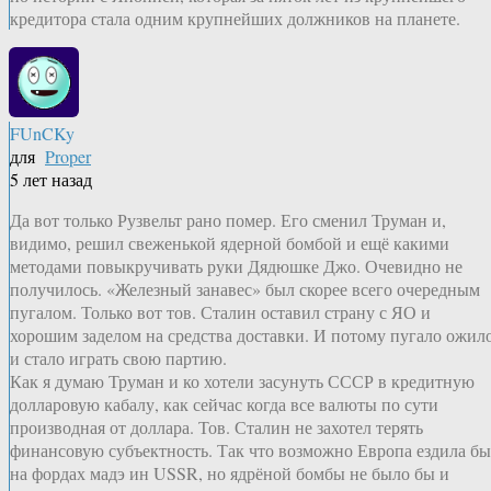
кредитора стала одним крупнейших должников на планете.
FUnCKy
для
Proper
5 лет назад
Да вот только Рузвельт рано помер. Его сменил Труман и,
видимо, решил свеженькой ядерной бомбой и ещё какими
методами повыкручивать руки Дядюшке Джо. Очевидно не
получилось. «Железный занавес» был скорее всего очередным
пугалом. Только вот тов. Сталин оставил страну с ЯО и
хорошим заделом на средства доставки. И потому пугало ожил
и стало играть свою партию.
Как я думаю Труман и ко хотели засунуть СССР в кредитную
долларовую кабалу, как сейчас когда все валюты по сути
производная от доллара. Тов. Сталин не захотел терять
финансовую субъектность. Так что возможно Европа ездила бы
на фордах мадэ ин USSR, но ядрёной бомбы не было бы и