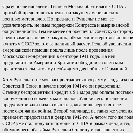
Сразу после нападения Гитлера Москва обратилась к США с
просьбой предоставить кредит на закупку американских
военных материалов. Но президент Рузвельт не мог ее
удовлетворить, не имея поддержки Конгресса и американской
общественности. Тем не менее он обеспечил советскую сторон
средствами для первых закупок, обязав министерство финансо
купить у СССР золото за наличный расчет. Речь об увеличении
американской помощи пошла лишь после проведения
Московской конференции в сентябре 1941 года. На ней
представители Америки и Британии обсудили с советским
правительством, что ему необходимо для войны с Германией.
Хотя Рузвельт и не мог распространить программу ленд-лиза на
Советский Союз, в начале ноября 1941-го он предоставил
Сталину беспроцентный кредит в $ 1 млрд для оплаты поставо
вооружения и сырьевых материалов. Условия его погашения
предусматривали начало выплат долга лишь через пять лет
после окончания войны. Второй миллиард на таких же условия
президент предоставил в феврале 1942-го. А летом того же год
СССР уже стал получать помощь от США в рамках ленд-лиза,
обнулившего оба займа Рузвельта Сталину и сделавшего их