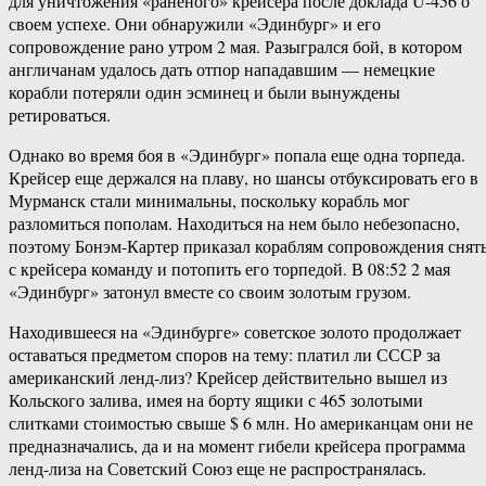
для уничтожения «раненого» крейсера после доклада U-456 о
своем успехе. Они обнаружили «Эдинбург» и его
сопровождение рано утром 2 мая. Разыгрался бой, в котором
англичанам удалось дать отпор нападавшим — немецкие
корабли потеряли один эсминец и были вынуждены
ретироваться.
Однако во время боя в «Эдинбург» попала еще одна торпеда.
Крейсер еще держался на плаву, но шансы отбуксировать его в
Мурманск стали минимальны, поскольку корабль мог
разломиться пополам. Находиться на нем было небезопасно,
поэтому Бонэм-Картер приказал кораблям сопровождения снят
с крейсера команду и потопить его торпедой. В 08:52 2 мая
«Эдинбург» затонул вместе со своим золотым грузом.
Находившееся на «Эдинбурге» советское золото продолжает
оставаться предметом споров на тему: платил ли СССР за
американский ленд-лиз? Крейсер действительно вышел из
Кольского залива, имея на борту ящики с 465 золотыми
слитками стоимостью свыше $ 6 млн. Но американцам они не
предназначались, да и на момент гибели крейсера программа
ленд-лиза на Советский Союз еще не распространялась.