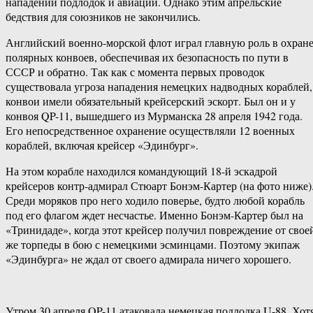
нападений подлодок и авиации. Однако этим апрельские
бедствия для союзников не закончились.
Английский военно-морской флот играл главную роль в охран
полярных конвоев, обеспечивая их безопасность по пути в
СССР и обратно. Так как с момента первых проводок
существовала угроза нападения немецких надводных кораблей,
конвои имели обязательный крейсерский эскорт. Был он и у
конвоя QP-11, вышедшего из Мурманска 28 апреля 1942 года.
Его непосредственное охранение осуществляли 12 военных
кораблей, включая крейсер «Эдинбург».
На этом корабле находился командующий 18-й эскадрой
крейсеров контр-адмирал Стюарт Бонэм-Картер (на фото ниже)
Среди моряков про него ходило поверье, будто любой корабль
под его флагом ждет несчастье. Именно Бонэм-Картер был на
«Тринидаде», когда этот крейсер получил повреждение от свое
же торпеды в бою с немецкими эсминцами. Поэтому экипаж
«Эдинбурга» не ждал от своего адмирала ничего хорошего.
Утром 30 апреля QP-11 атаковала немецкая подлодка U-88. Хот