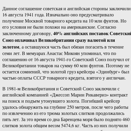
Данное соглашение советская и английская стороны заключили
16 августа 1941 года. Изначально оно предусматривало
получение Москвой товарного кредита на 10 млн фунтов. Но
его условия не были похожи на американские. Согласно
40% английских поставок Советски
заключенному договору,
Союз оплачивал Великобритании сразу валютой или
золотом
, а оставшуюся часть был обязан погасить в течение
семи лет. В мемуарах Анастас Микоян упоминал, что по
соглашению от 16 августа 1941-го Советский Союз получил от
Великобритании товаров на сумму 60 млн фунтов. Поэтому не
остается сомнений, что золотой груз крейсера «Эдинбург» был
частью оплаты СССР товарного кредита, взятого у англичан.
В 1981-м Великобритания и Советский Союз заключили с
английской компанией «Джессоп Марин Рикавериз» контракт
на поиск и подъем утонувшего золота. Погибший крейсер
удалось обнаружить на глубине 250 метров, после чего работы
по извлечению из его трюма золотых слитков продолжались
пять лет. За это время со дна Баренцева моря было поднято 460
слитков золота общим весом 5474,6 кг. Часть из них получили