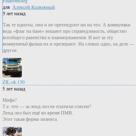
Palaeontolog
для
Алексей Калюжный
5 лет назад
Так те идиоты, они и не претендуют ни на что. А коммуняки
ведь «флаг на бане» вешают про справедливость, общество
всеобщего равенства и взаимоуважения. И вот за эту
коммунячьб фальш их и презирают. На словах одно, на деле —
другое.
ZIL.ok.130
5 лет назад
Мифа?
Т.е. что — за ленд-лиз не платили совсем?
Ленд-лиз был ещё во время ПМВ.
Этот такая форма лизинга.