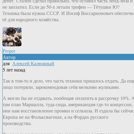
денег. Сталин сделал правильно, что оставил часть ленд-лиза и
не заплатил. Если до 50-х летали трофеи — Тётушки Ю?
Техника была нужна СССР. И Иосиф Виссарионович обеспечи
её для народного хозяйства.
Proper
Автор
для
Алексей Калюжный
5 лет назад
Так в том-то и дело, что часть техники пришлось отдать. Да ещ
лицо потеряли, зарекомендовав себя мелкими жуликами.
А могли бы не отдавать, пообещав оплатить в рассрочку 10%. 
там план Маршалла, туда-сюда, американцам где-то концессии,
они нам восстановление промки и сельхоза. И ездила бы сейча
Европа не на Фольксвагенах, а на Фордах русского
производства.