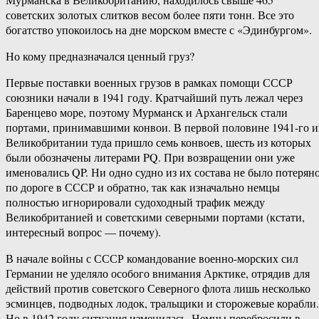
советских золотых слитков весом более пяти тонн. Все это
богатство упокоилось на дне морском вместе с «Эдинбургом».
Но кому предназначался ценный груз?
Первые поставки военных грузов в рамках помощи СССР
союзники начали в 1941 году. Кратчайший путь лежал через
Баренцево море, поэтому Мурманск и Архангельск стали
портами, принимавшими конвои. В первой половине 1941-го и
Великобритании туда пришло семь конвоев, шесть из которых
были обозначены литерами PQ. При возвращении они уже
именовались QP. Ни одно судно из их состава не было потерян
по дороге в СССР и обратно, так как изначально немцы
полностью игнорировали судоходный трафик между
Великобританией и советскими северными портами (кстати,
интересный вопрос — почему).
В начале войны с СССР командование военно-морских сил
Германии не уделяло особого внимания Арктике, отрядив для
действий против советского Северного флота лишь несколько
эсминцев, подводных лодок, тральщики и сторожевые корабли.
Но в 1942 году ситуация изменилась. Немцы перебросили в