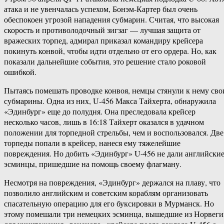
атака и не увенчалась успехом, Бонэм-Картер был очень
обеспокоен угрозой нападения субмарин. Считая, что высокая
скорость и противолодочный зигзаг — лучшая защита от
вражеских торпед, адмирал приказал командиру крейсера
покинуть конвой, чтобы идти отдельно от его ордера. Но, как
показали дальнейшие события, это решение стало роковой
ошибкой.
Пытаясь помешать проводке конвоя, немцы стянули к нему сво
субмарины. Одна из них, U-456 Макса Тайхерта, обнаружила
«Эдинбург» еще до полудня. Она преследовала крейсер
несколько часов, лишь в 16:18 Тайхерт оказался в удачном
положении для торпедной стрельбы, чем и воспользовался. Две
торпеды попали в крейсер, нанеся ему тяжелейшие
повреждения. Но добить «Эдинбург» U-456 не дали английски
эсминцы, пришедшие на помощь своему флагману.
Несмотря на повреждения, «Эдинбург» держался на плаву, что
позволило английским и советским кораблям организовать
спасательную операцию для его буксировки в Мурманск. Но
этому помешали три немецких эсминца, вышедшие из Норвег