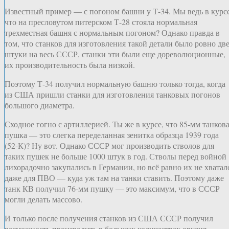
Известный пример — с погоном башни у Т-34. Мы ведь в курсе
что на пресловутом питерском Т-28 стояла нормальная
трехместная башня с нормальным погоном? Однако правда в
том, что станков для изготовления такой детали было ровно дв
штуки на весь СССР, станки эти были еще дореволюционные,
их производительность была низкой.
Поэтому Т-34 получил нормальную башню только тогда, когда
из США пришли станки для изготовления танковых погонов
большого диаметра.
Сходное гогно с артиллерией. Ты же в курсе, что 85-мм танков
пушка — это слегка переделанная зенитка образца 1939 года
(52-К)? Ну вот. Однако СССР мог производить стволов для
таких пушек не больше 1000 штук в год. Стволы перед войной
лихорадочно закупались в Германии, но всё равно их не хватал
даже для ПВО — куда уж там на танки ставить. Поэтому даже
танк КВ получил 76-мм пушку — это максимум, что в СССР
могли делать массово.
И только после получения станков из США СССР получил
возможность производить в больших количествах орудия