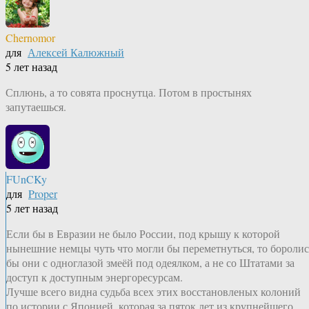
Chernomor
для
Алексей Калюжный
5 лет назад
Сплюнь, а то совята проснутца. Потом в простынях
запутаешься.
FUnCKy
для
Proper
5 лет назад
Если бы в Евразии не было России, под крышу к которой
нынешние немцы чуть что могли бы переметнуться, то боролис
бы они с одноглазой змеёй под одеялком, а не со Штатами за
доступ к доступным энергоресурсам.
Лучше всего видна судьба всех этих восстановленых колоний
по истории с Японией, которая за пяток лет из крупнейшего