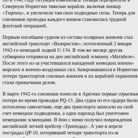
Северную Норвегию тяжелые корабли, включая линкор
«Тирпиц», и увеличили там свои подводные силы. Теперь для
союзников проводка каждого конвоя становилась трудной
флотской операцией.
Первым погибшим судном из состава полярных конвоев стал
английский транспорт «Вазиристан», потопленный 2 января
1942-го немецкой лодкой U-134. В том же месяце другая
субмарина отправила на дно английский эсминец «Матабеле».
После этого из-за участившихся нападений немецких военно-
морских и военно-воздушных сил, базировавшихся в Норвегии
потери транспортов союзных конвоев и их кораблей охранения
стали привычным делом.
В марте 1942-го союзники понесли в Арктике первые серьезны
потери во время проводки PQ-13. Два судна из его ордера были
потоплены самолетами, еще два транспорта записали на свой
счет немецкие подводники, а один пароход был уничтожен
немецкими эсминцами. В бою с ними получил повреждения
английский легкий крейсер «Тринидад». А уже в апреле
пострадал QP-10, потерявший четыре транспорта из-за