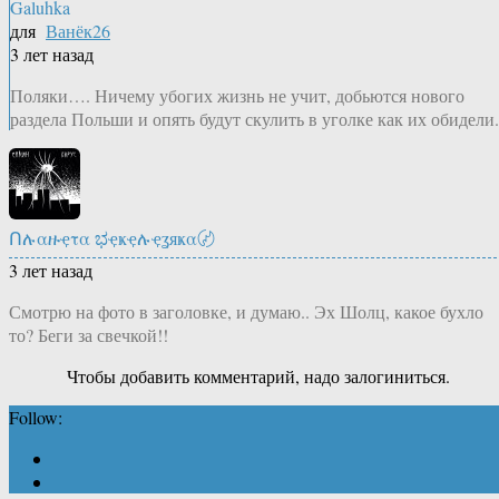
Galuhka
для
Ванёк26
3 лет назад
Поляки…. Ничему убогих жизнь не учит, добьются нового
раздела Польши и опять будут скулить в уголке как их обидели.
Ոሉαዙҿτα ಭҿҝҿሉҿʓяҝα〄
3 лет назад
Смотрю на фото в заголовке, и думаю.. Эх Шолц, какое бухло
то? Беги за свечкой!!
Чтобы добавить комментарий, надо залогиниться.
Follow: