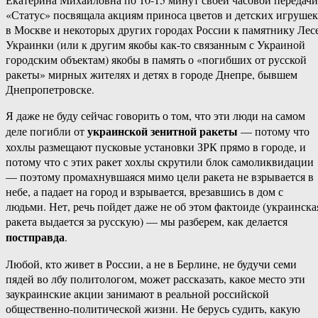
«Статус» посвящала акциям приноса цветов и детских игрушек
в Москве и некоторых других городах России к памятнику Лес
Украинки (или к другим якобы как-то связанным с Украиной
городским объектам) якобы в память о «погибших от русской
ракеты» мирных жителях и детях в городе Днепре, бывшем
Днепропетровске.
Я даже не буду сейчас говорить о том, что эти люди на самом
украинской зенитной ракеты
деле погибли от
— потому что
хохлы размещают пусковые установки ЗРК прямо в городе, и
потому что с этих ракет хохлы скрутили блок самоликвидации
— поэтому промахнувшаяся мимо цели ракета не взрывается в
небе, а падает на город и взрывается, врезавшись в дом с
людьми. Нет, речь пойдет даже не об этом фактоиде (украинска
ракета выдается за русскую) — мы разберем, как делается
постправда
.
Любой, кто живет в России, а не в Берлине, не будучи семи
пядей во лбу политологом, может рассказать, какое место эти
заукраинские акции занимают в реальной российской
общественно-политической жизни. Не берусь судить, какую