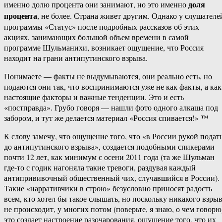
доля
именно долю процента они занимают, но это именно
процента
, не более. Страна живет другим. Однако у слушателе
программы «Статус» после подробных рассказов об этих
акциях, занимающих большой объем времени в самой
программе Шульманихи, возникает ощущение, что Россия
находит на грани антипутинского взрыва.
Понимаете — факты не выдумываются, они реально есть, но
подаются они так, что воспринимаются уже не как факты, а как
настоящие факторы и важные тенденции. Это и есть
«постправда». Грубо говоря — нашли фото одного алкаша под
забором, и тут же делается материал «Россия спивается!» ™
К слову замечу, что ощущение того, что «в России рукой подат
до антипутинского взрыва», создается подобными спикерами
почти 12 лет, как минимум с осени 2011 года (та же Шульман
где-то с годик нагоняла такие тревоги, раздувая каждый
антипрививочный общественный чих, случавшийся в России).
Такие «нарративчики в строю» безусловно приносят радость
всем, кто хотел бы такое слышать, но поскольку никакого взры
не происходит, у многих потом (поверьте, я знаю, о чем говорю
это создает настроение разочарования, ощущение того, что их