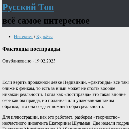
Русский Топ
всё самое интересное
Интернет
/
Курьёзы
Фактоиды постправды
Опубликовано
·
19.02.2023
Если верить продажной девке Педивикии, «фактоиды» все-так
ближе к фейкам, то есть за ними может не стоять вообще
никакой реальности. Тогда как «постправда» это такая вполне
себе как бы правда, но поданная или упакованная таким
образом, что она создает ложный образ реальности.
Для иллюстрации, как это работает, разберем «творчество»
несчастного иноагента Екатерины Шульман. Две недели подря
Екатерина Михайловна по 10-15 минут своей часовой передачи