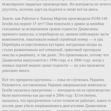
безвозвратно закрытых производствах. Но контракты не хочетс
упустить, поэтому идут на подлоги и лепят всё на авось.
Знаете, как Райтеон и Локхид Мартин производили FGM-148
Javelin последние 15 лет? Они покупали у армии за копейки
списанные за исчерпанием сроков годности Джавелины
прежнего выпуска, и перебирали их, меняли небольшую часть
компонентов, накатывали новый серийный номер — и ура.
Переборка осуществлялась кустарно, натурально негры на
столах развинчивали всё отверткой, тряпочкой протирали
окислы и ржавчину, и так далее. Это прокатывало, потому что
Джавелины выпускаются с 1996 года, и к 2006 году, когда у
первых партий вышли сроки годности — их уже произвели
довольно много.
Всё это прекрасно крутилось — пока не случилась Украина.
Разумеется, поставленные Украине американские комплексы
Javelin оказались просрочены — контракты на их производство
были выполнены как раз ещё в 2006 году. Естественно,
оказалось, что просроченное гогно толком не работает, каких-т
хохлов даже убило взорвавшимися двигателями Джавелинов
при пуске, но главное не это — главное в том, что отправленн