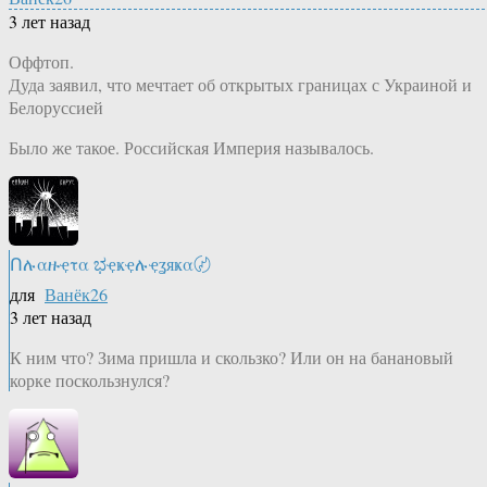
3 лет назад
Оффтоп.
Дуда заявил, что мечтает об открытых границах с Украиной и
Белоруссией
Было же такое. Российская Империя называлось.
Ոሉαዙҿτα ಭҿҝҿሉҿʓяҝα〄
для
Ванёк26
3 лет назад
К ним что? Зима пришла и скользко? Или он на банановый
корке поскользнулся?